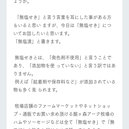
ょうか。
施設・体験情報
牧場トップ
今日の牧場
牧場の楽しみ方
ArkFarm Wedding
フラワー
動物とふ
アクティ
「無塩せき」と言う言葉を耳にした事がある方
ガーデン
れあう
ビティ／
もいると思い ますが、今日は「無塩せき」につ
体験
花のある美しい
触れて、感じ
イベント/フェア
レストラン/BBQ
フラワーガーデン
いてお話したいと思います。
ツリーハウスや
自然環境の中、
て、学ぶ。館ヶ
お知らせ
「無塩漬」と書きます。
各種体験教室な
季節の移り変わ
森の雄大な自然
ど、楽しみなが
りを存分に味わ
なかで動物とふ
ブログ
ら学べる様々な
う
れあう
アクティビティ
無塩せきとは、「発色剤不使用」と言うことで
お問い合わせ・資料請求
動物とふれあう
アクティビティ/体験
ショップ/お買い物
営業時
あり、「添加物を使 っていない」と言う訳ではあ
生産品カタログ・資料DL
間・料金
レストラ
ショップ
牧場マッ
りません。
ン
／お買い
プ
交通アク
English (Google Translate)
物
例えば「結着剤や保存料など」が添加されている
セス
牧場の生産品を
牧場マップのダ
物も多く見 られます。
丹精込めて育て
知り尽くした料
ウンロード
よくいた
牧場マップを見る
周遊バス
だく質問
た生産品をはじ
理人が腕を振
ネットショップ
め、牧場産の逸
い、ビュッフェ
団体のお
品を取り揃えた
牧場店舗のファームマーケットやネットショッ
スタイルで提供
客様へ
店舗
プ・通販でお買い求め頂ける館ヶ森アーク牧場の
ペットを
お連れの
ハムやソーセージなどは全て「無塩せき」で「無
周遊バス
お客様へ