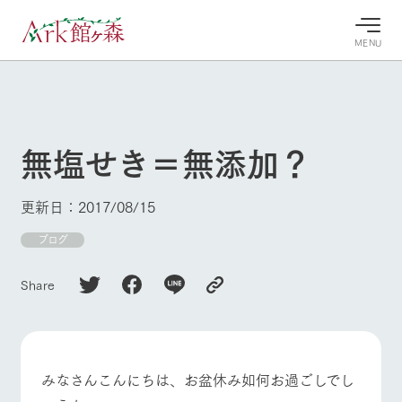
MENU
30°c
/
22°c
30°c
/
22°c
8/7
8/7
2026
2026
(金)
(金)
無塩せき＝無添加？
牧場へ行
よく見られている情報
く
ホーム
更新日：2017/08/15
今日の牧
イベン
牧場の楽
場・営業
ト/フェ
しみ方
Ark館ヶ森について
ブログ
案内
ア
牧場スタッフが
本日の営業時間
Ark館ヶ森で開
季節ごとの楽し
Share
牧場に行く
や牧場の天気、
催しているイベ
み方やシーン別
ガーデンの開花
ント・フェアの
の楽しみ方をナ
状況などを毎日
情報やスケジュ
ビゲート
更新
ール
私たちの取り組み
みなさんこんにちは、お盆休み如何お過ごしでし
生産品を見る