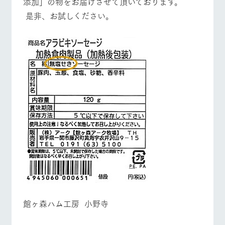
添加」の物をお届けさせて頂いております。
営業時間・料金
交通アクセス
お問い合
牧場内を巡る周
わせ・資
是非、お試しください。
遊バスのご案内
料請求
よくあるご質問
団体のお客様へ
個人情報取扱いについて
ペットをお連れの
お問い合わせ
お客様へ
館ヶ森ハム工房 小野寺