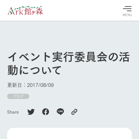
MENU
30°c
/
22°c
30°c
/
22°c
8/9
8/9
2026
2026
(日)
(日)
イベント実行委員会の活
牧場へ行
よく見られている情報
動について
く
ホーム
今日の牧
イベン
牧場の楽
場・営業
ト/フェ
しみ方
Ark館ヶ森について
更新日：2017/08/09
案内
ア
牧場スタッフが
本日の営業時間
Ark館ヶ森で開
ブログ
季節ごとの楽し
牧場に行く
や牧場の天気、
催しているイベ
み方やシーン別
ガーデンの開花
ント・フェアの
の楽しみ方をナ
Share
状況などを毎日
情報やスケジュ
ビゲート
更新
ール
私たちの取り組み
牧場トップ
今日の牧場
牧場の楽しみ方
生産品を見る