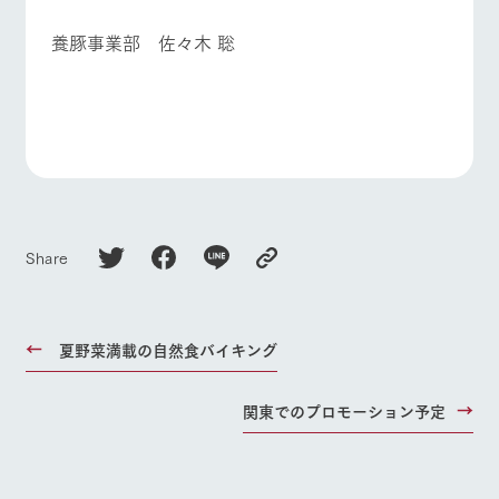
お問い合
牧場内を巡る周
わせ・資
よくあるご質問
団体のお客様へ
養豚事業部 佐々木 聡
遊バスのご案内
料請求
ペットをお連れの
個人情報取扱いについて
お問い合わせ
お客様へ
Share
夏野菜満載の自然食バイキング
関東でのプロモーション予定