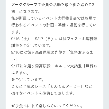
施設・体験情報
アークグループで委員会活動を取り組み始めて3
期目になります。
ArkFarm Wedding
フラワー
動物とふ
アクティ
私が所属しているイベント実行委員会では牧場で
ガーデン
れあう
ビティ／
体験
イベント/フェア
レストラン/BBQ
フラワーガーデン
行われるイベントの計画・準備・運営を行ってい
花のある美しい
触れて、感じ
ツリーハウスや
自然環境の中、
て、学ぶ。館ヶ
ます。
お知らせ
各種体験教室な
季節の移り変わ
森の雄大な自然
9/16（土）、9/17（日）には豚フェス・お客様感
ど、楽しみなが
りを存分に味わ
なかで動物とふ
ブログ
ら学べる様々な
う
れあう
謝祭を予定しています。
動物とふれあう
アクティビティ/体験
ショップ/お買い物
アクティビティ
お問い合わせ・資料請求
​9/16には館ヶ森高原豚の丸焼き「無料おふるま
営業時
生産品カタログ・資料DL
間・料金
い」
レストラ
ショップ
牧場マッ
ン
／お買い
プ
9/17には館ヶ森高原豚 ホルモン大鍋煮「無料お
交通アク
English (Google Translate)
物
セス
牧場の生産品を
牧場マップのダ
ふるまい」
牧場マップを見る
周遊バス
丹精込めて育て
知り尽くした料
ウンロード
よくいた
を予定しています。
だく質問
た生産品をはじ
理人が腕を振
ネットショップ
め、牧場産の逸
い、ビュッフェ
​さらに子豚のレース「とんとんダービー」など
団体のお
品を取り揃えた
スタイルで提供
客様へ
様々なイベントを準備しております。
店舗
ペットを
お連れの
営業時間・料金
交通アクセス
周遊バス
お客様へ
​ぜひ食べに来て楽しんでいってください。