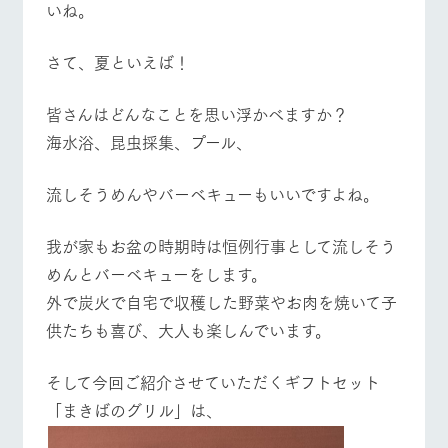
いね。
お問い合
牧場内を巡る周
わせ・資
遊バスのご案内
料請求
営業時間・料金
交通アクセス
さて、夏といえば！
個人情報取扱いについて
よくあるご質問
団体のお客様へ
皆さんはどんなことを思い浮かべますか？
ペットをお連れの
海水浴、昆虫採集、プール、
お問い合わせ
お客様へ
流しそうめんやバーベキューもいいですよね。
我が家もお盆の時期時は恒例行事として流しそう
めんとバーベキューをします。
外で炭火で自宅で収穫した野菜やお肉を焼いて子
供たちも喜び、大人も楽しんでいます。
そして今回ご紹介させていただくギフトセット
「まきばのグリル」は、