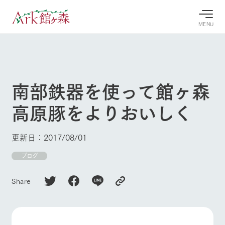
MENU
30°c
/
22°c
30°c
/
22°c
8/8
8/8
2026
2026
(土)
(土)
南部鉄器を使って館ヶ森
牧場へ行
よく見られている情報
高原豚をよりおいしく
く
ホーム
今日の牧
イベン
牧場の楽
場・営業
ト/フェ
しみ方
Ark館ヶ森について
更新日：2017/08/01
案内
ア
牧場スタッフが
本日の営業時間
Ark館ヶ森で開
ブログ
季節ごとの楽し
牧場に行く
や牧場の天気、
催しているイベ
み方やシーン別
ガーデンの開花
ント・フェアの
の楽しみ方をナ
Share
状況などを毎日
情報やスケジュ
ビゲート
更新
ール
私たちの取り組み
生産品を見る