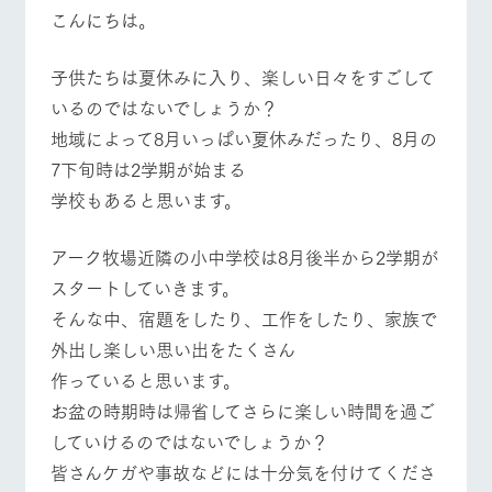
施設・体験情報
こんにちは。
ArkFarm Wedding
牧場トップ
今日の牧場
牧場の楽しみ方
フラワー
動物とふ
アクティ
子供たちは夏休みに入り、楽しい日々をすごして
ガーデン
れあう
ビティ／
体験
いるのではないでしょうか？
花のある美しい
触れて、感じ
地域によって8月いっぱい夏休みだったり、8月の
ツリーハウスや
自然環境の中、
て、学ぶ。館ヶ
お知らせ
各種体験教室な
季節の移り変わ
森の雄大な自然
7下旬時は2学期が始まる
イベント/フェア
レストラン/BBQ
フラワーガーデン
ど、楽しみなが
りを存分に味わ
なかで動物とふ
ブログ
ら学べる様々な
学校もあると思います。
う
れあう
アクティビティ
お問い合わせ・資料請求
営業時
アーク牧場近隣の小中学校は8月後半から2学期が
生産品カタログ・資料DL
間・料金
レストラ
ショップ
牧場マッ
ン
／お買い
プ
スタートしていきます。
動物とふれあう
アクティビティ/体験
ショップ/お買い物
交通アク
English (Google Translate)
物
セス
そんな中、宿題をしたり、工作をしたり、家族で
牧場の生産品を
牧場マップのダ
丹精込めて育て
知り尽くした料
ウンロード
よくいた
外出し楽しい思い出をたくさん
だく質問
た生産品をはじ
理人が腕を振
作っていると思います。
ネットショップ
め、牧場産の逸
い、ビュッフェ
団体のお
品を取り揃えた
スタイルで提供
牧場マップを見る
周遊バス
客様へ
お盆の時期時は帰省してさらに楽しい時間を過ご
店舗
していけるのではないでしょうか？
ペットを
お連れの
皆さんケガや事故などには十分気を付けてくださ
周遊バス
お客様へ