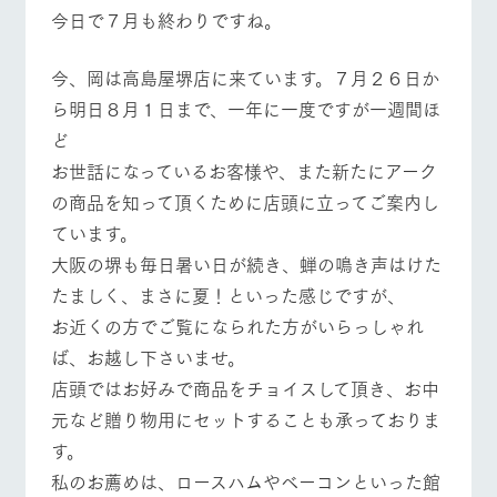
施設・体験情報
牧場トップ
今日の牧場
牧場の楽しみ方
今日で７月も終わりですね。
ArkFarm Wedding
フラワー
動物とふ
アクティ
今、岡は高島屋堺店に来ています。７月２６日か
ガーデン
れあう
ビティ／
体験
ら明日８月１日まで、一年に一度ですが一週間ほ
イベント/フェア
レストラン/BBQ
フラワーガーデン
花のある美しい
触れて、感じ
ど
ツリーハウスや
自然環境の中、
て、学ぶ。館ヶ
お知らせ
各種体験教室な
季節の移り変わ
森の雄大な自然
お世話になっているお客様や、また新たにアーク
ど、楽しみなが
りを存分に味わ
なかで動物とふ
ブログ
ら学べる様々な
の商品を知って頂くために店頭に立ってご案内し
う
れあう
アクティビティ
お問い合わせ・資料請求
ています。
動物とふれあう
アクティビティ/体験
ショップ/お買い物
営業時
大阪の堺も毎日暑い日が続き、蝉の鳴き声はけた
生産品カタログ・資料DL
間・料金
レストラ
ショップ
牧場マッ
ン
／お買い
プ
たましく、まさに夏！といった感じですが、
交通アク
English (Google Translate)
物
セス
お近くの方でご覧になられた方がいらっしゃれ
牧場の生産品を
牧場マップのダ
丹精込めて育て
知り尽くした料
ウンロード
よくいた
牧場マップを見る
周遊バス
ば、お越し下さいませ。
だく質問
た生産品をはじ
理人が腕を振
ネットショップ
め、牧場産の逸
い、ビュッフェ
店頭ではお好みで商品をチョイスして頂き、お中
団体のお
品を取り揃えた
スタイルで提供
客様へ
元など贈り物用にセットすることも承っておりま
店舗
ペットを
す。
お連れの
周遊バス
お客様へ
私のお薦めは、ロースハムやベーコンといった館
営業時間・料金
交通アクセス