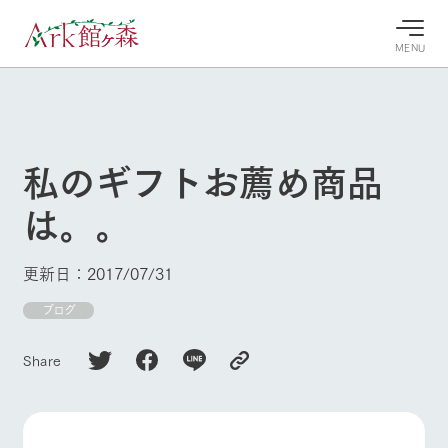
MENU
30°c
/
22°c
30°c
/
22°c
8/9
8/9
2026
2026
(日)
(日)
私のギフトお薦め商品
牧場へ行
よく見られている情報
は。。
く
ホーム
今日の牧
イベン
牧場の楽
場・営業
ト/フェ
しみ方
Ark館ヶ森について
更新日：2017/07/31
案内
ア
牧場スタッフが
本日の営業時間
Ark館ヶ森で開
ブログ
季節ごとの楽し
牧場に行く
や牧場の天気、
催しているイベ
み方やシーン別
ガーデンの開花
ント・フェアの
の楽しみ方をナ
Share
状況などを毎日
情報やスケジュ
ビゲート
更新
ール
私たちの取り組み
生産品を見る