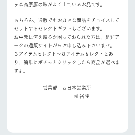
お問い合
ヶ森高原豚の味がよく出ているお品です。
牧場内を巡る周
わせ・資
遊バスのご案内
料請求
よくあるご質問
団体のお客様へ
もちろん、通販でもお好きな商品をチョイスして
個人情報取扱いについて
ペットをお連れの
お問い合わせ
セットするセレクトギフトもございます。
お客様へ
お中元に何を贈るか困っておられた方は、是非ア
ークの通販サイトがらお申し込み下さいませ。
３アイテムセレクト～８アイテムセレクトとあ
り、簡単にポチっとクリックしたら商品が選べま
すよ。
営業部 西日本営業所
岡 裕隆