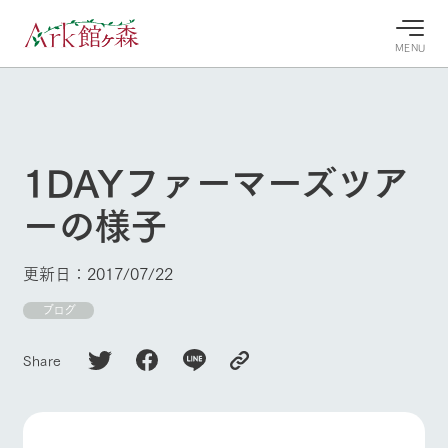
MENU
30°c
/
22°c
30°c
/
22°c
8/7
8/7
2026
2026
(金)
(金)
1DAYファーマーズツア
牧場へ行
よく見られている情報
ーの様子
く
ホーム
今日の牧
イベン
牧場の楽
場・営業
ト/フェ
しみ方
Ark館ヶ森について
更新日：2017/07/22
案内
ア
牧場スタッフが
本日の営業時間
Ark館ヶ森で開
ブログ
季節ごとの楽し
牧場に行く
や牧場の天気、
催しているイベ
み方やシーン別
ガーデンの開花
ント・フェアの
の楽しみ方をナ
Share
状況などを毎日
情報やスケジュ
ビゲート
更新
ール
私たちの取り組み
生産品を見る