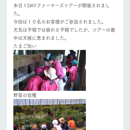
施設・体験情報
本日１DAYファーマーズツアーが開催されまし
牧場トップ
今日の牧場
牧場の楽しみ方
た。
ArkFarm Wedding
フラワー
動物とふ
アクティ
今回は１０名のお客様がご参加されました。
ガーデン
れあう
ビティ／
体験
天気は予報では崩れる予報でしたが、ツアーの最
花のある美しい
触れて、感じ
イベント/フェア
レストラン/BBQ
フラワーガーデン
ツリーハウスや
自然環境の中、
て、学ぶ。館ヶ
中は天候に恵まれました。
お知らせ
各種体験教室な
季節の移り変わ
森の雄大な自然
たまご拾い
ど、楽しみなが
りを存分に味わ
なかで動物とふ
ブログ
ら学べる様々な
う
れあう
アクティビティ
お問い合わせ・資料請求
営業時
動物とふれあう
アクティビティ/体験
ショップ/お買い物
生産品カタログ・資料DL
間・料金
レストラ
ショップ
牧場マッ
ン
／お買い
プ
交通アク
English (Google Translate)
物
セス
牧場の生産品を
牧場マップのダ
丹精込めて育て
知り尽くした料
ウンロード
よくいた
野菜の収穫
だく質問
た生産品をはじ
理人が腕を振
牧場マップを見る
周遊バス
ネットショップ
め、牧場産の逸
い、ビュッフェ
団体のお
品を取り揃えた
スタイルで提供
客様へ
店舗
ペットを
お連れの
周遊バス
お客様へ