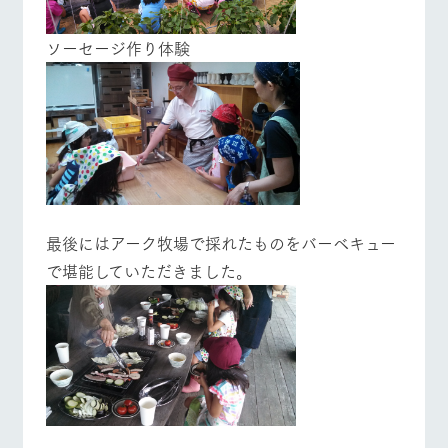
お問い合
営業時間・料金
交通アクセス
牧場内を巡る周
わせ・資
遊バスのご案内
料請求
ソーセージ作り体験
よくあるご質問
団体のお客様へ
個人情報取扱いについて
ペットをお連れの
お問い合わせ
お客様へ
最後にはアーク牧場で採れたものをバーベキュー
で堪能していただきました。