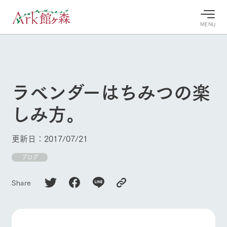
MENU
30°c
/
22°c
30°c
/
22°c
8/6
8/6
2026
2026
(木)
(木)
ラベンダーはちみつの楽
牧場へ行
よく見られている情報
しみ方。
く
ホーム
今日の牧
イベン
牧場の楽
場・営業
ト/フェ
しみ方
Ark館ヶ森について
更新日：2017/07/21
案内
ア
牧場スタッフが
本日の営業時間
Ark館ヶ森で開
ブログ
季節ごとの楽し
牧場に行く
や牧場の天気、
催しているイベ
み方やシーン別
ガーデンの開花
ント・フェアの
の楽しみ方をナ
Share
状況などを毎日
情報やスケジュ
ビゲート
更新
ール
私たちの取り組み
生産品を見る
牧場トップ
今日の牧場
牧場の楽しみ方