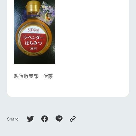
お問い合
牧場内を巡る周
わせ・資
よくあるご質問
団体のお客様へ
遊バスのご案内
料請求
個人情報取扱いについて
ペットをお連れの
お問い合わせ
お客様へ
製造販売部 伊藤
Share