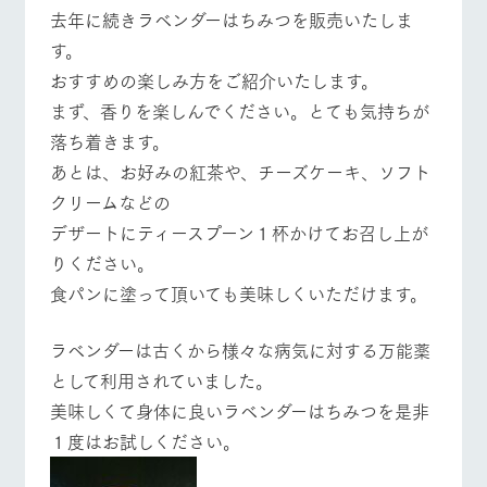
施設・体験情報
去年に続きラベンダーはちみつを販売いたしま
す。
ArkFarm Wedding
フラワー
動物とふ
アクティ
おすすめの楽しみ方をご紹介いたします。
ガーデン
れあう
ビティ／
体験
まず、香りを楽しんでください。とても気持ちが
イベント/フェア
レストラン/BBQ
フラワーガーデン
花のある美しい
触れて、感じ
ツリーハウスや
自然環境の中、
て、学ぶ。館ヶ
落ち着きます。
お知らせ
各種体験教室な
季節の移り変わ
森の雄大な自然
あとは、お好みの紅茶や、チーズケーキ、ソフト
ど、楽しみなが
りを存分に味わ
なかで動物とふ
ブログ
ら学べる様々な
う
れあう
クリームなどの
アクティビティ
お問い合わせ・資料請求
動物とふれあう
アクティビティ/体験
ショップ/お買い物
デザートにティースプーン１杯かけてお召し上が
営業時
生産品カタログ・資料DL
間・料金
りください。
レストラ
ショップ
牧場マッ
ン
／お買い
プ
食パンに塗って頂いても美味しくいただけます。
交通アク
English (Google Translate)
物
セス
牧場の生産品を
牧場マップのダ
牧場マップを見る
周遊バス
丹精込めて育て
知り尽くした料
ウンロード
よくいた
ラベンダーは古くから様々な病気に対する万能薬
だく質問
た生産品をはじ
理人が腕を振
ネットショップ
め、牧場産の逸
い、ビュッフェ
として利用されていました。
団体のお
品を取り揃えた
スタイルで提供
客様へ
美味しくて身体に良いラベンダーはちみつを是非
店舗
ペットを
１度はお試しください。
お連れの
周遊バス
お客様へ
営業時間・料金
交通アクセス