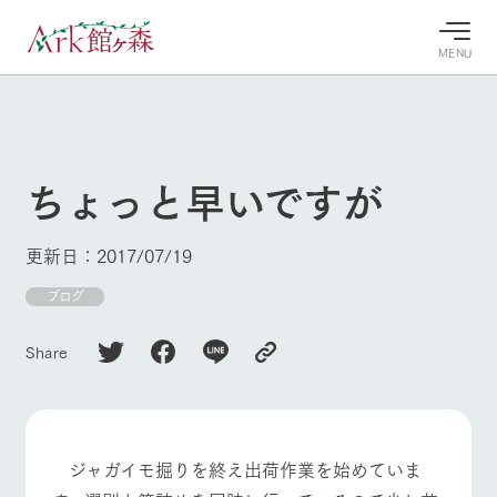
MENU
30°c
/
22°c
30°c
/
22°c
8/7
8/7
2026
2026
(金)
(金)
ちょっと早いですが
牧場へ行
よく見られている情報
く
ホーム
更新日：2017/07/19
今日の牧
イベン
牧場の楽
場・営業
ト/フェ
しみ方
Ark館ヶ森について
ブログ
案内
ア
牧場スタッフが
本日の営業時間
Ark館ヶ森で開
季節ごとの楽し
Share
牧場に行く
や牧場の天気、
催しているイベ
み方やシーン別
ガーデンの開花
ント・フェアの
の楽しみ方をナ
状況などを毎日
情報やスケジュ
ビゲート
更新
ール
私たちの取り組み
ジャガイモ掘りを終え出荷作業を始めていま
牧場トップ
今日の牧場
牧場の楽しみ方
生産品を見る