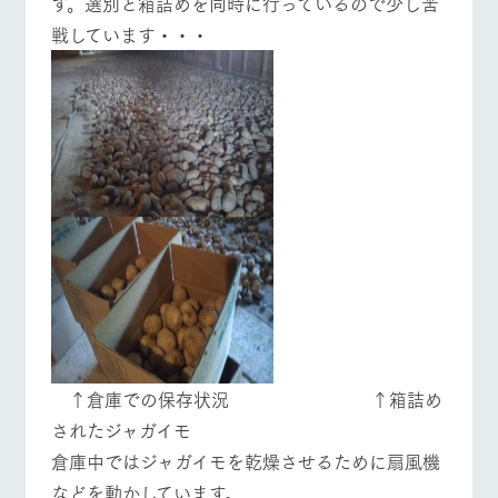
す。選別と箱詰めを同時に行っているので少し苦
施設・体験情報
戦しています・・・
ArkFarm Wedding
フラワー
動物とふ
アクティ
ガーデン
れあう
ビティ／
体験
イベント/フェア
レストラン/BBQ
フラワーガーデン
花のある美しい
触れて、感じ
ツリーハウスや
自然環境の中、
て、学ぶ。館ヶ
お知らせ
各種体験教室な
季節の移り変わ
森の雄大な自然
ど、楽しみなが
りを存分に味わ
なかで動物とふ
ブログ
ら学べる様々な
う
れあう
アクティビティ
お問い合わせ・資料請求
動物とふれあう
アクティビティ/体験
ショップ/お買い物
営業時
生産品カタログ・資料DL
間・料金
レストラ
ショップ
牧場マッ
ン
／お買い
プ
交通アク
English (Google Translate)
物
セス
牧場の生産品を
牧場マップのダ
牧場マップを見る
周遊バス
丹精込めて育て
知り尽くした料
ウンロード
よくいた
だく質問
た生産品をはじ
理人が腕を振
ネットショップ
め、牧場産の逸
い、ビュッフェ
団体のお
​ ↑倉庫での保存状況 ↑箱詰め
品を取り揃えた
スタイルで提供
客様へ
店舗
されたジャガイモ
ペットを
倉庫中ではジャガイモを乾燥させるために扇風機
お連れの
周遊バス
お客様へ
営業時間・料金
交通アクセス
などを動かしています。