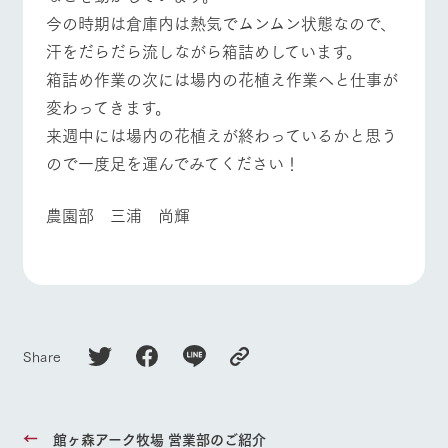
お問い合
​今の時期は倉庫内は熱気でムンムン状態なので、
牧場内を巡る周
わせ・資
よくあるご質問
団体のお客様へ
遊バスのご案内
料請求
汗をだらだら流しながら箱詰めしています。
個人情報取扱いについて
ペットをお連れの
​箱詰め作業の次には場内の花植え作業へと仕事が
お問い合わせ
お客様へ
変わってきます。
​来週中には場内の花植えが終わっているかと思う
ので一度足を運んでみてください！
農園部 三浦 尚輝
Share
館ヶ森アーク牧場 営業部のご紹介