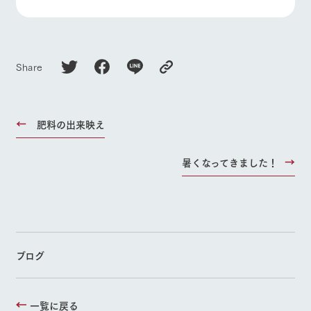
お問い合
よくあるご質問
団体のお客様へ
牧場内を巡る周
わせ・資
遊バスのご案内
料請求
ペットをお連れの
お問い合わせ
個人情報取扱いについて
お客様へ
Share
肥料の出来映え
暑くなってきました！
ブログ
一覧に戻る