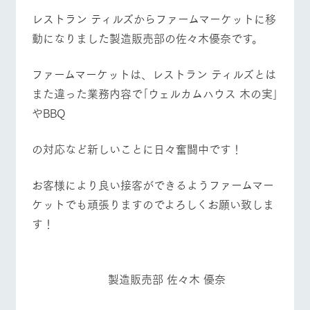
施設・体験情報
レストラン ティルズからファームマーケットに移
動になりました製造販売部の佐々木優奈です。
ArkFarm Wedding
フラワー
動物とふ
アクティ
ガーデン
れあう
ビティ／
イベント/フェア
レストラン/BBQ
フラワーガーデン
体験
ファームマーケットは、レストラン ティルズとは
花のある美しい
触れて、感じ
ツリーハウスや
自然環境の中、
て、学ぶ。館ヶ
お知らせ
また違った業務内容で｢ウェルカムハウス 木の実｣
各種体験教室な
季節の移り変わ
森の雄大な自然
ど、楽しみなが
やBBQ
りを存分に味わ
なかで動物とふ
ブログ
ら学べる様々な
う
れあう
動物とふれあう
アクティビティ/体験
ショップ/お買い物
アクティビティ
お問い合わせ・資料請求
の対応など新しいことに日々奮闘中です！
営業時
生産品カタログ・資料DL
間・料金
レストラ
ショップ
牧場マッ
ン
／お買い
プ
お客様により良い接客ができるようファームマー
交通アク
English (Google Translate)
物
セス
牧場マップを見る
周遊バス
ケットでも頑張りますのでよろしくお願い致しま
牧場の生産品を
牧場マップのダ
丹精込めて育て
知り尽くした料
ウンロード
よくいた
す！
だく質問
た生産品をはじ
理人が腕を振
ネットショップ
め、牧場産の逸
い、ビュッフェ
団体のお
品を取り揃えた
スタイルで提供
客様へ
店舗
ペットを
製造販売部 佐々木 優奈
お連れの
営業時間・料金
交通アクセス
周遊バス
お客様へ