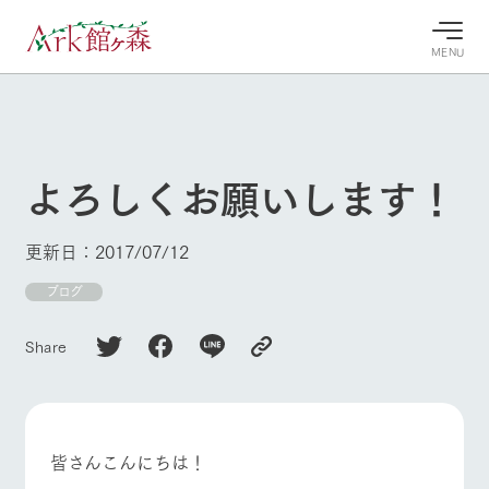
MENU
30°c
/
22°c
30°c
/
22°c
8/8
8/8
2026
2026
(土)
(土)
よろしくお願いします！
牧場へ行
よく見られている情報
く
ホーム
更新日：2017/07/12
今日の牧
イベン
牧場の楽
場・営業
ト/フェ
しみ方
Ark館ヶ森について
ブログ
案内
ア
牧場スタッフが
本日の営業時間
Ark館ヶ森で開
季節ごとの楽し
Share
牧場に行く
や牧場の天気、
催しているイベ
み方やシーン別
ガーデンの開花
ント・フェアの
の楽しみ方をナ
状況などを毎日
情報やスケジュ
ビゲート
更新
ール
私たちの取り組み
皆さんこんにちは！
牧場トップ
今日の牧場
牧場の楽しみ方
生産品を見る