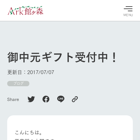
MENU
30°c
/
22°c
30°c
/
22°c
8/7
8/7
2026
2026
(金)
(金)
御中元ギフト受付中！
牧場へ行
よく見られている情報
く
ホーム
更新日：2017/07/07
今日の牧
イベン
牧場の楽
場・営業
ト/フェ
しみ方
Ark館ヶ森について
ブログ
案内
ア
牧場スタッフが
本日の営業時間
Ark館ヶ森で開
季節ごとの楽し
Share
牧場に行く
や牧場の天気、
催しているイベ
み方やシーン別
ガーデンの開花
ント・フェアの
の楽しみ方をナ
状況などを毎日
情報やスケジュ
ビゲート
更新
ール
私たちの取り組み
こんにちは。
生産品を見る