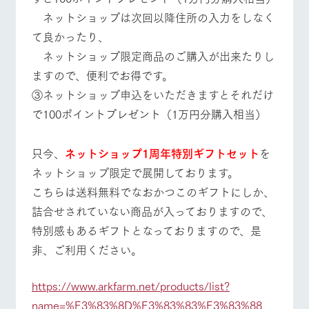
お問い合
牧場内を巡る周
​ ネットショップは次回以降住所の入力をしなく
わせ・資
営業時間・料金
交通アクセス
遊バスのご案内
料請求
て良かったり、
個人情報取扱いについて
よくあるご質問
団体のお客様へ
​ ネットショップ限定商品のご購入が出来たりし
ますので、便利でお得です。
ペットをお連れの
お問い合わせ
お客様へ
​③ネットショップ申込をいただきますとそれだけ
で100ポイントプレゼント（1万円分購入相当）
只今、
ネットショップ1周年特別ギフトセット
を
ネットショップ限定で展開しております。
こちらは送料無料でなおかつこのギフトにしか、
詰合せされていない商品が入っておりますので、
​特別感もあるギフトとなっておりますので、是
非、ご利用ください。
https://www.arkfarm.net/products/list?
name=%E3%83%8D%E3%83%83%E3%83%88