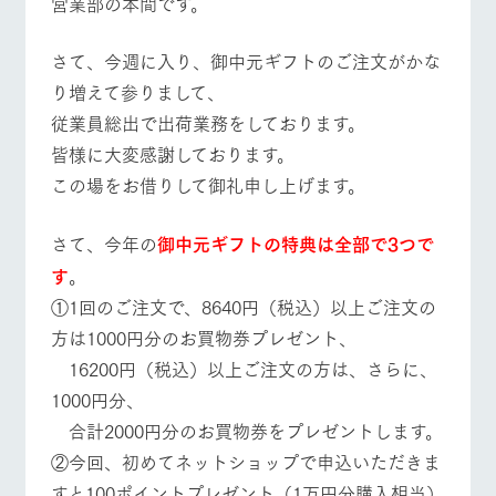
営業部の本間です。
施設・体験情報
牧場トップ
今日の牧場
牧場の楽しみ方
さて、今週に入り、御中元ギフトのご注文がかな
ArkFarm Wedding
フラワー
動物とふ
アクティ
ガーデン
れあう
ビティ／
り増えて参りまして、
体験
花のある美しい
触れて、感じ
​従業員総出で出荷業務をしております。
ツリーハウスや
自然環境の中、
て、学ぶ。館ヶ
お知らせ
​皆様に大変感謝しております。
イベント/フェア
レストラン/BBQ
フラワーガーデン
各種体験教室な
季節の移り変わ
森の雄大な自然
ど、楽しみなが
りを存分に味わ
なかで動物とふ
この場をお借りして御礼申し上げます。
ブログ
ら学べる様々な
う
れあう
アクティビティ
お問い合わせ・資料請求
​さて、今年の
御中元ギフトの特典は全部で3つで
営業時
生産品カタログ・資料DL
間・料金
レストラ
ショップ
牧場マッ
動物とふれあう
アクティビティ/体験
ショップ/お買い物
す
。
ン
／お買い
プ
交通アク
English (Google Translate)
物
①1回のご注文で、8640円（税込）以上ご注文の
セス
牧場の生産品を
牧場マップのダ
方は1000円分のお買物券プレゼント、
丹精込めて育て
知り尽くした料
ウンロード
よくいた
だく質問
た生産品をはじ
理人が腕を振
​ 16200円（税込）以上ご注文の方は、さらに、
ネットショップ
め、牧場産の逸
牧場マップを見る
周遊バス
い、ビュッフェ
団体のお
1000円分、
品を取り揃えた
スタイルで提供
客様へ
店舗
​ 合計2000円分のお買物券をプレゼントします。
ペットを
②今回、初めてネットショップで申込いただきま
お連れの
周遊バス
お客様へ
すと100ポイントプレゼント（1万円分購入相当）