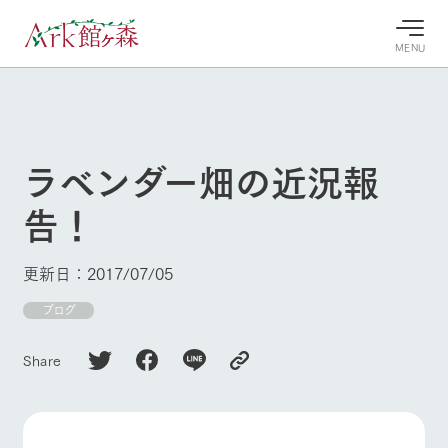
MENU
30°c
/
22°c
30°c
/
22°c
8/7
8/7
2026
2026
(金)
(金)
ラベンダー畑の近況報
牧場へ行
よく見られている情報
告！
く
ホーム
今日の牧
イベン
牧場の楽
場・営業
ト/フェ
しみ方
Ark館ヶ森について
更新日：2017/07/05
案内
ア
牧場スタッフが
本日の営業時間
Ark館ヶ森で開
ブログ
季節ごとの楽し
牧場に行く
や牧場の天気、
催しているイベ
み方やシーン別
ガーデンの開花
ント・フェアの
の楽しみ方をナ
Share
状況などを毎日
情報やスケジュ
ビゲート
更新
ール
私たちの取り組み
生産品を見る