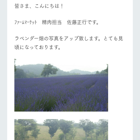
施設・体験情報
牧場トップ
今日の牧場
牧場の楽しみ方
皆さま、こんにちは！
ArkFarm Wedding
フラワー
動物とふ
アクティ
ﾌｧｰﾑﾏｰｹｯﾄ 精肉担当 佐藤正行です。
ガーデン
れあう
ビティ／
体験
花のある美しい
触れて、感じ
イベント/フェア
レストラン/BBQ
フラワーガーデン
ラベンダー畑の写真をアップ致します。とても見
ツリーハウスや
自然環境の中、
て、学ぶ。館ヶ
お知らせ
各種体験教室な
季節の移り変わ
森の雄大な自然
頃になっております。
ど、楽しみなが
りを存分に味わ
なかで動物とふ
ブログ
ら学べる様々な
う
れあう
アクティビティ
お問い合わせ・資料請求
動物とふれあう
アクティビティ/体験
ショップ/お買い物
営業時
生産品カタログ・資料DL
間・料金
レストラ
ショップ
牧場マッ
ン
／お買い
プ
交通アク
English (Google Translate)
物
セス
牧場の生産品を
牧場マップのダ
丹精込めて育て
知り尽くした料
ウンロード
よくいた
牧場マップを見る
周遊バス
だく質問
た生産品をはじ
理人が腕を振
ネットショップ
め、牧場産の逸
い、ビュッフェ
団体のお
品を取り揃えた
スタイルで提供
客様へ
店舗
ペットを
お連れの
周遊バス
お客様へ