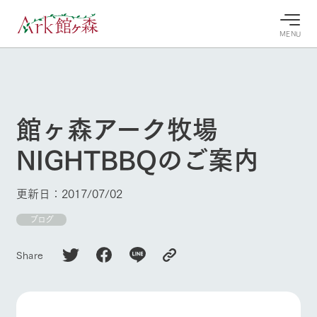
MENU
30°c
/
22°c
30°c
/
22°c
8/8
8/8
2026
2026
(土)
(土)
館ヶ森アーク牧場
牧場へ行
よく見られている情報
NIGHTBBQのご案内
く
ホーム
今日の牧
イベン
牧場の楽
場・営業
ト/フェ
しみ方
Ark館ヶ森について
更新日：2017/07/02
案内
ア
牧場スタッフが
本日の営業時間
Ark館ヶ森で開
ブログ
季節ごとの楽し
牧場に行く
や牧場の天気、
催しているイベ
み方やシーン別
ガーデンの開花
ント・フェアの
の楽しみ方をナ
Share
状況などを毎日
情報やスケジュ
ビゲート
更新
ール
私たちの取り組み
生産品を見る