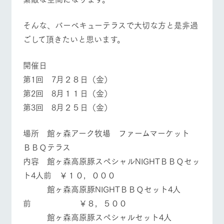
お問い合
営業時間・料金
交通アクセス
牧場内を巡る周
わせ・資
遊バスのご案内
料請求
そんな、バーベキューテラスで大切な方と是非過
よくあるご質問
団体のお客様へ
個人情報取扱いについて
ごして頂きたいと思います。
ペットをお連れの
お問い合わせ
お客様へ
開催日
第1回 7月２８日（金）
第2回 8月１１日（金）
第3回 8月２５日（金）
場所 館ヶ森アーク牧場 ファームマーケット
ＢＢＱテラス
内容 館ヶ森高原豚スペシャルNIGHTＢＢＱセッ
ト4人前 ￥１０，０００
館ヶ森高原豚NIGHTＢＢＱセット4人
前 ￥８，５００
館ヶ森高原豚スペシャルセット4人