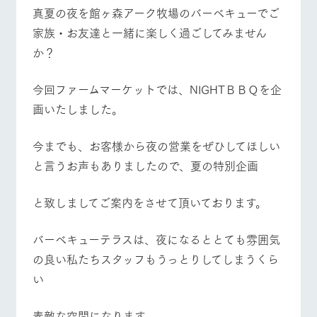
施設・体験情報
真夏の夜を館ヶ森アーク牧場のバーベキューでご
牧場トップ
今日の牧場
牧場の楽しみ方
家族・お友達と一緒に楽しく過ごしてみません
ArkFarm Wedding
フラワー
動物とふ
アクティ
か？
ガーデン
れあう
ビティ／
体験
花のある美しい
触れて、感じ
今回ファームマーケットでは、NIGHTＢＢＱを企
ツリーハウスや
自然環境の中、
て、学ぶ。館ヶ
イベント/フェア
レストラン/BBQ
フラワーガーデン
お知らせ
各種体験教室な
季節の移り変わ
森の雄大な自然
画いたしました。
ど、楽しみなが
りを存分に味わ
なかで動物とふ
ブログ
ら学べる様々な
う
れあう
アクティビティ
お問い合わせ・資料請求
今までも、お客様から夜の営業をぜひしてほしい
営業時
動物とふれあう
アクティビティ/体験
ショップ/お買い物
と言うお声もありましたので、夏の特別企画
生産品カタログ・資料DL
間・料金
レストラ
ショップ
牧場マッ
ン
／お買い
プ
交通アク
English (Google Translate)
物
セス
と致しましてご案内をさせて頂いております。
牧場の生産品を
牧場マップのダ
丹精込めて育て
知り尽くした料
ウンロード
よくいた
だく質問
た生産品をはじ
理人が腕を振
牧場マップを見る
周遊バス
バーベキューテラスは、夜になるととても雰囲気
ネットショップ
め、牧場産の逸
い、ビュッフェ
団体のお
品を取り揃えた
の良い私たちスタッフもうっとりしてしまうくら
スタイルで提供
客様へ
店舗
い
ペットを
お連れの
周遊バス
お客様へ
素敵な空間になります。