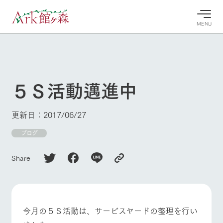
MENU
30°c
/
22°c
30°c
/
22°c
8/6
8/6
2026
2026
(木)
(木)
５Ｓ活動邁進中
牧場へ行
よく見られている情報
く
ホーム
更新日：2017/06/27
今日の牧
イベン
牧場の楽
場・営業
ト/フェ
しみ方
Ark館ヶ森について
ブログ
案内
ア
牧場スタッフが
本日の営業時間
Ark館ヶ森で開
季節ごとの楽し
Share
牧場に行く
や牧場の天気、
催しているイベ
み方やシーン別
ガーデンの開花
ント・フェアの
の楽しみ方をナ
状況などを毎日
情報やスケジュ
ビゲート
更新
ール
私たちの取り組み
今月の５Ｓ活動は、サービスヤードの整理を行い
牧場トップ
今日の牧場
牧場の楽しみ方
生産品を見る