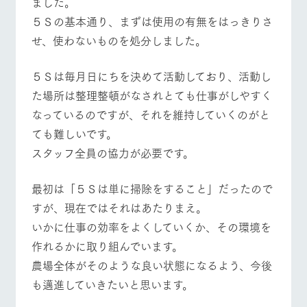
ました。
施設・体験情報
５Ｓの基本通り、まずは使用の有無をはっきりさ
ArkFarm Wedding
フラワー
動物とふ
アクティ
せ、使わないものを処分しました。
ガーデン
れあう
ビティ／
イベント/フェア
レストラン/BBQ
フラワーガーデン
体験
花のある美しい
触れて、感じ
５Ｓは毎月日にちを決めて活動しており、活動し
ツリーハウスや
自然環境の中、
て、学ぶ。館ヶ
お知らせ
た場所は整理整頓がなされとても仕事がしやすく
各種体験教室な
季節の移り変わ
森の雄大な自然
ど、楽しみなが
りを存分に味わ
なかで動物とふ
なっているのですが、それを維持していくのがと
ブログ
ら学べる様々な
う
れあう
動物とふれあう
アクティビティ/体験
ショップ/お買い物
ても難しいです。
アクティビティ
お問い合わせ・資料請求
スタッフ全員の協力が必要です。
営業時
生産品カタログ・資料DL
間・料金
レストラ
ショップ
牧場マッ
ン
／お買い
プ
交通アク
English (Google Translate)
最初は「５Ｓは単に掃除をすること」だったので
物
セス
牧場の生産品を
牧場マップのダ
牧場マップを見る
周遊バス
すが、現在ではそれはあたりまえ。
丹精込めて育て
知り尽くした料
ウンロード
よくいた
だく質問
た生産品をはじ
いかに仕事の効率をよくしていくか、その環境を
理人が腕を振
ネットショップ
め、牧場産の逸
い、ビュッフェ
団体のお
作れるかに取り組んでいます。
品を取り揃えた
スタイルで提供
客様へ
店舗
農場全体がそのような良い状態になるよう、今後
ペットを
も邁進していきたいと思います。
お連れの
営業時間・料金
交通アクセス
周遊バス
お客様へ