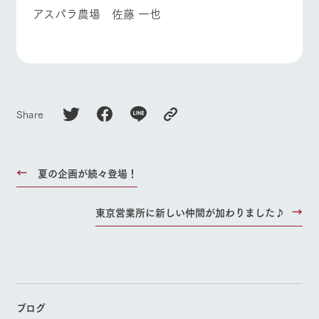
お問い合
アスパラ農場 佐藤 一也
牧場内を巡る周
よくあるご質問
団体のお客様へ
わせ・資
遊バスのご案内
料請求
ペットをお連れの
お問い合わせ
個人情報取扱いについて
お客様へ
Share
夏の企画が続々登場！
東京営業所に新しい仲間が加わりました♪
ブログ