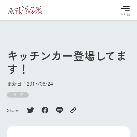
MENU
30°c
/
22°c
30°c
/
22°c
8/7
8/7
2026
2026
(金)
(金)
キッチンカー登場してま
牧場へ行
よく見られている情報
す！
く
ホーム
今日の牧
イベン
牧場の楽
場・営業
ト/フェ
しみ方
Ark館ヶ森について
更新日：2017/06/24
案内
ア
牧場スタッフが
本日の営業時間
Ark館ヶ森で開
ブログ
季節ごとの楽し
牧場に行く
や牧場の天気、
催しているイベ
み方やシーン別
ガーデンの開花
ント・フェアの
の楽しみ方をナ
Share
状況などを毎日
情報やスケジュ
ビゲート
更新
ール
私たちの取り組み
生産品を見る