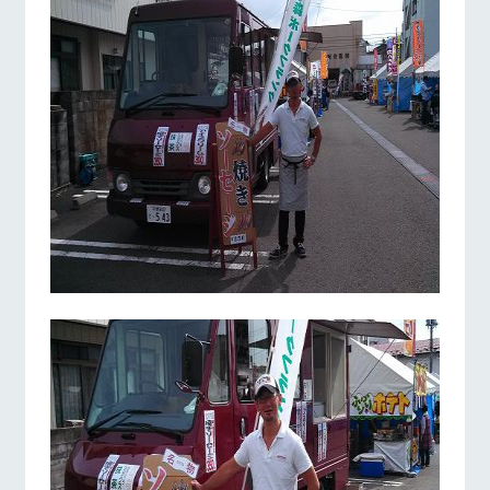
お問い合
牧場内を巡る周
わせ・資
遊バスのご案内
料請求
営業時間・料金
交通アクセス
個人情報取扱いについて
よくあるご質問
団体のお客様へ
ペットをお連れの
お問い合わせ
お客様へ