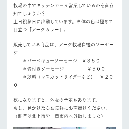
施設・体験情報
牧場の中でキッチンカーが営業しているのを御存
知でしょうか？
牧場トップ
今日の牧場
牧場の楽しみ方
ArkFarm Wedding
フラワー
動物とふ
アクティ
土日祝祭日に出動しています。車体の色は極めて
ガーデン
れあう
ビティ／
体験
目立つ「アークカラー」。
花のある美しい
触れて、感じ
ツリーハウスや
自然環境の中、
て、学ぶ。館ヶ
お知らせ
各種体験教室な
季節の移り変わ
森の雄大な自然
販売している商品は、アーク牧場自慢のソーセー
イベント/フェア
レストラン/BBQ
フラワーガーデン
ど、楽しみなが
りを存分に味わ
なかで動物とふ
ブログ
ら学べる様々な
ジ
う
れあう
アクティビティ
お問い合わせ・資料請求
＊バーベキューソーセージ ￥３５０
営業時
＊骨付きソーセージ ￥５００
生産品カタログ・資料DL
間・料金
レストラ
ショップ
牧場マッ
ン
／お買い
プ
動物とふれあう
アクティビティ/体験
ショップ/お買い物
＊飲料（マスカットサイダーなど） ￥２０
交通アク
English (Google Translate)
物
セス
０
牧場の生産品を
牧場マップのダ
丹精込めて育て
知り尽くした料
ウンロード
よくいた
だく質問
た生産品をはじ
理人が腕を振
秋になりますと、外販の予定もあります。
ネットショップ
め、牧場産の逸
い、ビュッフェ
団体のお
品を取り揃えた
スタイルで提供
牧場マップを見る
周遊バス
客様へ
もし、見かけたらお気軽にお声掛けください。
店舗
（昨年は北上市や一関市内へ外販しました）
ペットを
お連れの
周遊バス
お客様へ