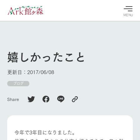
MENU
30°c
/
22°c
30°c
/
22°c
8/7
8/7
2026
2026
(金)
(金)
嬉しかったこと
牧場へ行
よく見られている情報
く
ホーム
更新日：2017/06/08
今日の牧
イベン
牧場の楽
場・営業
ト/フェ
しみ方
Ark館ヶ森について
ブログ
案内
ア
牧場スタッフが
本日の営業時間
Ark館ヶ森で開
季節ごとの楽し
Share
牧場に行く
や牧場の天気、
催しているイベ
み方やシーン別
ガーデンの開花
ント・フェアの
の楽しみ方をナ
状況などを毎日
情報やスケジュ
ビゲート
更新
ール
私たちの取り組み
今年で3年目になりました。
牧場トップ
今日の牧場
牧場の楽しみ方
生産品を見る