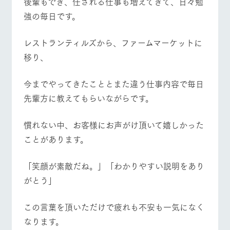
後輩もでき、任される仕事も増えてきて、日々勉
施設・体験情報
強の毎日です。
ArkFarm Wedding
フラワー
動物とふ
アクティ
ガーデン
れあう
ビティ／
レストランティルズから、ファームマーケットに
体験
イベント/フェア
レストラン/BBQ
フラワーガーデン
花のある美しい
触れて、感じ
移り、
ツリーハウスや
自然環境の中、
て、学ぶ。館ヶ
お知らせ
各種体験教室な
季節の移り変わ
森の雄大な自然
ど、楽しみなが
今までやってきたこととまた違う仕事内容で毎日
りを存分に味わ
なかで動物とふ
ブログ
ら学べる様々な
う
れあう
先輩方に教えてもらいながらです。
アクティビティ
動物とふれあう
アクティビティ/体験
ショップ/お買い物
お問い合わせ・資料請求
営業時
生産品カタログ・資料DL
間・料金
慣れない中、お客様にお声がけ頂いて嬉しかった
レストラ
ショップ
牧場マッ
ン
／お買い
プ
交通アク
ことがあります。
English (Google Translate)
物
セス
牧場の生産品を
牧場マップのダ
牧場マップを見る
周遊バス
丹精込めて育て
知り尽くした料
ウンロード
よくいた
「笑顔が素敵だね。」「わかりやすい説明をあり
だく質問
た生産品をはじ
理人が腕を振
ネットショップ
め、牧場産の逸
い、ビュッフェ
がとう」
団体のお
品を取り揃えた
スタイルで提供
客様へ
店舗
ペットを
この言葉を頂いただけで疲れも不安も一気になく
お連れの
なります。
周遊バス
お客様へ
営業時間・料金
交通アクセス