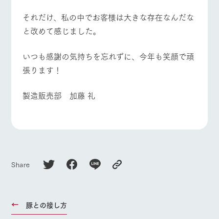
お問い合
牧場内を巡る周
わせ・資
それだけ、私の中でお客様は大きな存在なんだな
よくあるご質問
団体のお客様へ
遊バスのご案内
料請求
と改めて感じました。
個人情報取扱いについて
ペットをお連れの
お問い合わせ
お客様へ
いつも感謝の気持ちを忘れずに、今年も笑顔で頑
張ります！
製造販売部 加藤 礼
Share
豚との接し方