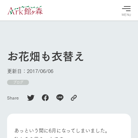
MENU
30°c
/
22°c
30°c
/
22°c
8/9
8/9
2026
2026
(日)
(日)
お花畑も衣替え
牧場へ行
よく見られている情報
く
ホーム
更新日：2017/06/06
今日の牧
イベン
牧場の楽
場・営業
ト/フェ
しみ方
Ark館ヶ森について
ブログ
案内
ア
牧場スタッフが
本日の営業時間
Ark館ヶ森で開
季節ごとの楽し
Share
牧場に行く
や牧場の天気、
催しているイベ
み方やシーン別
ガーデンの開花
ント・フェアの
の楽しみ方をナ
状況などを毎日
情報やスケジュ
ビゲート
更新
ール
私たちの取り組み
あっという間に6月になってしまいました。
生産品を見る