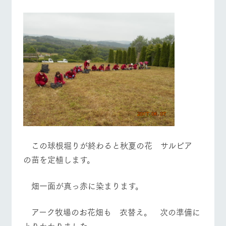
営業時間・料金
交通アクセス
お問い合
牧場内を巡る周
わせ・資
遊バスのご案内
料請求
よくあるご質問
団体のお客様へ
個人情報取扱いについて
ペットをお連れの
お問い合わせ
お客様へ
この球根堀りが終わると秋夏の花 サルビア
の苗を定植します。
畑一面が真っ赤に染まります。
アーク牧場のお花畑も 衣替え。 次の準備に
とりかかりました。