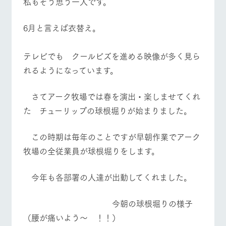
私もそう思う一人です。
施設・体験情報
牧場トップ
今日の牧場
牧場の楽しみ方
6月と言えば衣替え。
ArkFarm Wedding
フラワー
動物とふ
アクティ
ガーデン
れあう
ビティ／
体験
花のある美しい
触れて、感じ
テレビでも クールビズを進める映像が多く見ら
イベント/フェア
レストラン/BBQ
フラワーガーデン
ツリーハウスや
自然環境の中、
て、学ぶ。館ヶ
お知らせ
れるようになっています。
各種体験教室な
季節の移り変わ
森の雄大な自然
ど、楽しみなが
りを存分に味わ
なかで動物とふ
ブログ
ら学べる様々な
う
れあう
さてアーク牧場では春を演出・楽しませてくれ
アクティビティ
お問い合わせ・資料請求
た チューリップの球根堀りが始まりました。
動物とふれあう
アクティビティ/体験
ショップ/お買い物
営業時
生産品カタログ・資料DL
間・料金
レストラ
ショップ
牧場マッ
ン
／お買い
プ
交通アク
この時期は毎年のことですが早朝作業でアーク
English (Google Translate)
物
セス
牧場の生産品を
牧場マップのダ
牧場の全従業員が球根堀りをします。
丹精込めて育て
知り尽くした料
ウンロード
よくいた
牧場マップを見る
周遊バス
だく質問
た生産品をはじ
理人が腕を振
ネットショップ
め、牧場産の逸
い、ビュッフェ
今年も各部署の人達が出動してくれました。
団体のお
品を取り揃えた
スタイルで提供
客様へ
店舗
ペットを
今朝の球根堀りの様子
お連れの
（腰が痛いよう～ ！！）
周遊バス
お客様へ