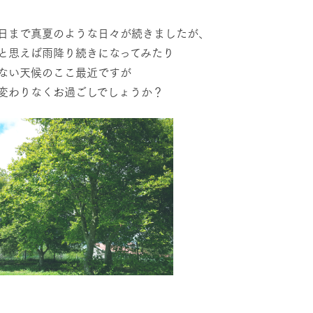
然環境の中、季節の移り変
触れて、感じて、学ぶ。館ヶ森の雄大な
レストラン/BBQ
う
なかで動物とふれあう
日まで真夏のような日々が続きましたが、
と思えば雨降り続きになってみたり
ショップ／お買い物
ない天候のここ最近ですが
り尽くした料理人が腕を振
丹精込めて育てた生産品をはじめ、牧場
変わりなくお過ごしでしょうか？
アクティビティ/体験
タイルで提供
逸品を取り揃えた店舗
リー映像
創業50周年を
でのあゆみをま
バスのご案内
周遊バス
作いたしまし
トが開きます）
よくあるご質問
団体のお客様へ
ペ