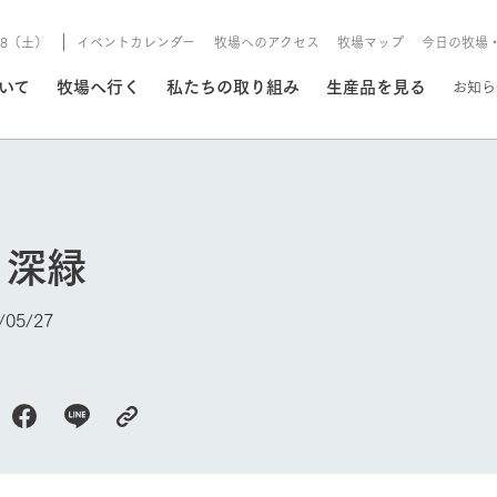
8/8（土）
イベントカレンダー
牧場へのアクセス
牧場マップ
今日の牧場
/8/8（土）
ついて
牧場へ行く
私たちの取り組み
生産品を見る
お知ら
いる情報
と深緑
・営業案内
イベント/フェア
牧場の天気、ガーデンの開
05/27
Ark館ヶ森で開催しているイベント・フ
更新
情報やスケジュール
rk館ヶ森
わたしたちの想い
つくる
生産品一覧
農業の未来
つなげる
生産品への
トーリーから、
域の豊かな自然
生きることは食べること。「食
おいしさと安心を、
健やかで笑顔溢れる毎日のため
循環型農業
食を人々に
Ark館ヶ森
報
今日の牧場
組みまで、関連
こだわりと、厳
はいのち」の理念に込められた
まっすぐにつくる
に、安全・安心で高品質なもの
持続可能な
未来への輪
族に安心し
げながら1Pで
元、愛情を込め
想いや、農業を未来につなぐた
だけをつくっています。
ている3つ
のだけを作
紹介します。
めの使命をお伝えします。
します。
信念のもと
ーデン
動物とふれあう