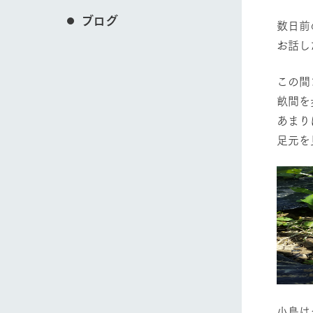
ブログ
数日前
お話し
この間
畝間を
あまり
足元を
小鳥は