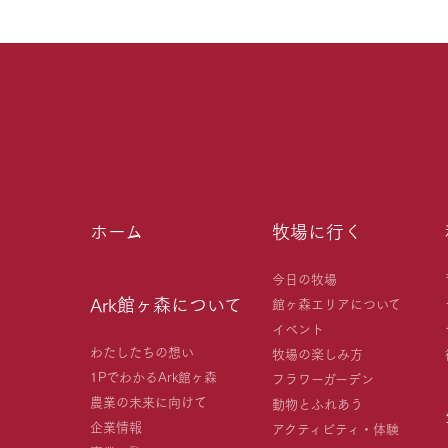
ホーム
牧場に行く
今日の牧場
Ark館ヶ森について
館ヶ森エリアについて
イベント
わたしたちの想い
牧場の楽しみ方
1PでわかるArk館ヶ森
フラワーガーデン
農業の未来に向けて
動物とふれあう
企業情報
アクティビティ・体験