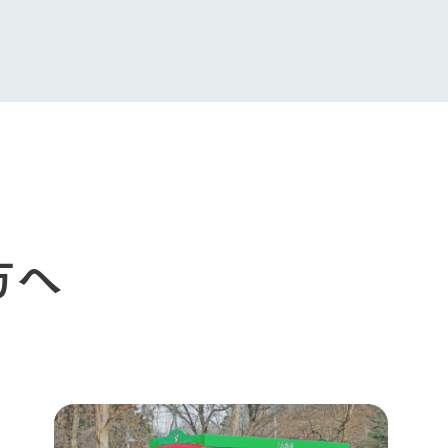
ショップ／お買い物
館ヶ森高原豚
牧場マップ
生産品への想
周遊バスのご案内
Arkfarm Wed
営業時間・料金
アクセス
Arkfarm 
ペットをお連れのお客様へ
よくいただく質問
方へ