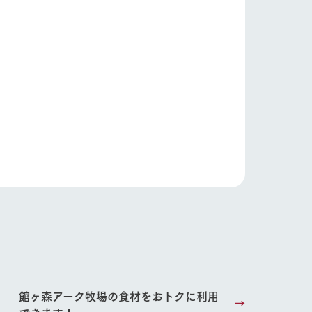
り組み
お知らせ
ブログ
お問い合わせ・資料請求
生産品カタログ・資料DL
English (Google Translate)
る
館ヶ森アーク牧場の食材をおトクに利用
できます！