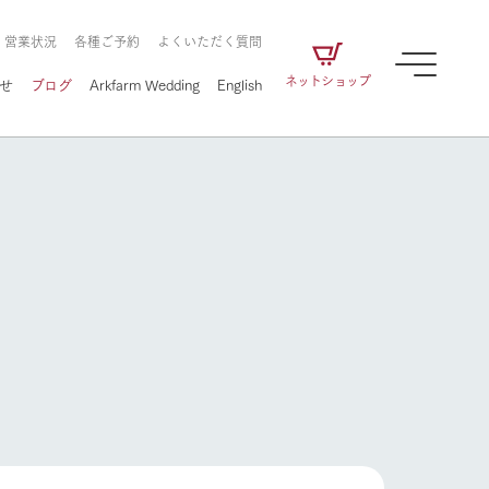
・営業状況
各種ご予約
よくいただく質問
ネットショップ
せ
ブログ
Arkfarm Wedding
English
牧場の楽しみ方
ェアの
牧場スタッフが季節ごとの楽しみ方やシーン
別の楽しみ方をナビゲート
に向けて
想い
企業情報
循環する
をはじめ、私たちが
届け、
の食品はすべて、「家
1972年から時代の変革とともに
この地で挑んできた
牧場の楽しみ方
農業のために推進し
を描く
て食べさせられるも
歩んできたArk館ヶ森のヒストリ
循環型農業のかたち
の取り組みをご紹介
る」という一貫した
ーや会社概要など、株式会社ア
で作られています。
ークにまつわる情報をご紹介し
アクティビティ／体験
ます。