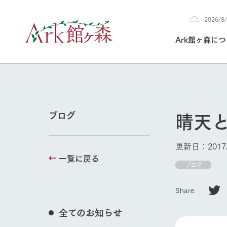
2026/
2026
Ark館ヶ森に
8/8
30°c
/
22°c
2026
(土)
Ark館ヶ森について
私たちの取り組み
生産品を見る
牧場へ行く
よく見られて
晴天
ブログ
今日の牧場
本日の営業時間や
更新日：2017/
花状況などを毎日
一覧に戻る
1Pでわかる A
育てる
館ヶ森高原豚
ブログ
私たちの創業ス
環境を整え、
岩手県館ヶ森地
施設・体験情
牧場トップ
Share
事業領域・取り
豊かな命を育む
の中、徹底した
トピックを取り上
しい衛生管理の
わかりやすくご
て育てています。
全てのお知らせ
フラワーガ