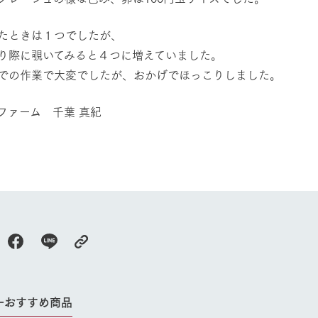
たときは１つでしたが、
り際に覗いてみると４つに増えていました。
での作業で大変でしたが、おかげでほっこりしました。
ファーム 千葉 真紀
牧場に行く
私たちの取
今日の牧場
育てる
森について
館ヶ森エリアについて
つくる
イベント
つなげる
の想い
牧場の楽しみ方
循環する
Ark館ヶ森
フラワーガーデン
に向けて
動物とふれあう
生産品を見
アクティビティ・体験
ーおすすめ商品
レストラン
トリー映像
生産品一覧