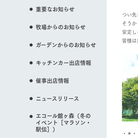
花のある美しい自
重要なお知らせ
イベント/フェア
わりを存分に味わ
つい先
営業時間・料金
そうか
牧場からのお知らせ
交通アクセス
レストラン
安定し
よくいただく質問
牧場の生産品を知
皆様は
動物とふれあう
ガーデンからのお知らせ
い、ビュッフェス
団体のお客様へ
50周年ヒスト
周遊バス
ペットをお連れのお客様へ
キッチンカー出店情報
アークグループの
記念し、これま
お問い合わせ・資料請求
牧場内を巡る周遊
牧場マップを見る
とめた映像を制
催事出店情報
た。（動画サイ
ニュースリリース
営業時間・料金
交通アクセス
エコール館ヶ森（冬の
イベント［マラソン・
駅伝］）
・＊・