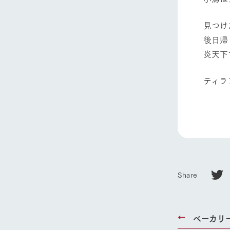
見つけ
後日帰
炎天下
ティラ
ホーム
Ark館ヶ
わたしたち
1Pでわかる
Share
農業の未来
企業情報
事業一覧
ベーカリ
50周年ヒス