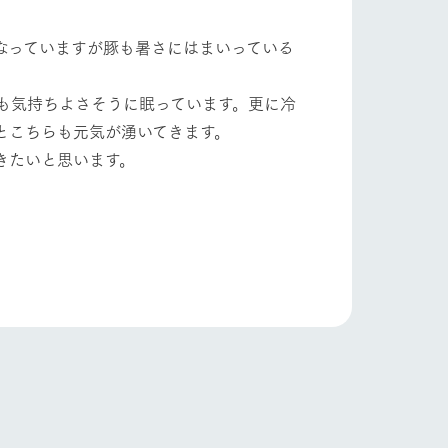
自然
ツリーハウスや各種体験教室など、楽しみな
がら学べる様々なアクティビティ
なっていますが豚も暑さにはまいっている
ショップ/お買い物
牧場マップ
も気持ちよさそうに眠っています。更に冷
産の
牧場マップのダウンロード
とこちらも元気が湧いてきます。
きたいと思います。
ットをお連れの
お客様へ
お問い合わせ