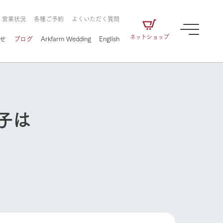
・営業状況
各種ご予約
よくいただく質問
ネットショップ
せ
ブログ
Arkfarm Wedding
English
子は
牧場の楽しみ方
ェアの
牧場スタッフが季節ごとの楽しみ方やシーン
別の楽しみ方をナビゲート
に向けて
想い
企業情報
循環する
牧場の楽しみ方
をはじめ、私たちが
届け、
の食品はすべて、「家
1972年から時代の変革とともに
この地で挑んできた
農業のために推進し
を描く
て食べさせられるも
歩んできたArk館ヶ森のヒストリ
循環型農業のかたち
の取り組みをご紹介
る」という一貫した
ーや会社概要など、株式会社ア
で作られています。
ークにまつわる情報をご紹介し
フラワーガーデン
アクティビティ／体験
ます。