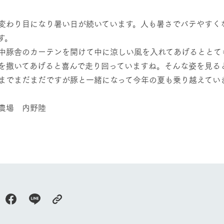
然環境の中、季節の移り変
触れて、感じて、学ぶ。館ヶ森の雄大な
う
なかで動物とふれあう
変わり目になり暑い日が続いています。人も暑さでバテやすく
す。
アクティビティ/体験
ショップ／お買い物
中豚舎のカーテンを開けて中に涼しい風を入れてあげるととて
り尽くした料理人が腕を振
丹精込めて育てた生産品をはじめ、牧場
を撒いてあげると喜んで走り回っていますね。そんな姿を見る
タイルで提供
逸品を取り揃えた店舗
までまだまだですが豚と一緒になって今年の夏も乗り越えてい
リー映像
周遊バス
創業50周年を
農場 内野陸
でのあゆみをま
バスのご案内
作いたしまし
トが開きます）
よくあるご質問
団体のお客様へ
ペ