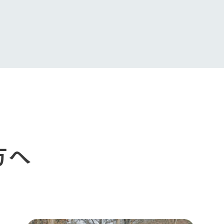
牧場に行く
私たちの取
今日の牧場
育てる
森について
方へ
館ヶ森エリアについて
つくる
イベント
つなげる
の想い
牧場の楽しみ方
循環する
Ark館ヶ森
フラワーガーデン
に向けて
動物とふれあう
生産品を見
アクティビティ・体験
レストラン