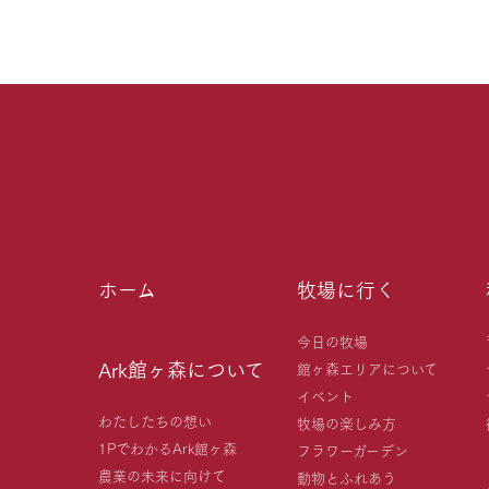
ホーム
牧場に行く
今日の牧場
Ark館ヶ森について
館ヶ森エリアについて
イベント
わたしたちの想い
牧場の楽しみ方
1PでわかるArk館ヶ森
フラワーガーデン
農業の未来に向けて
動物とふれあう