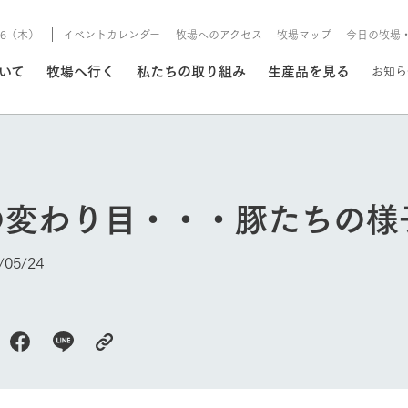
8/6（木）
イベントカレンダー
牧場へのアクセス
牧場マップ
今日の牧場
/8/6（木）
ついて
牧場へ行く
私たちの取り組み
生産品を見る
お知ら
いる情報
の変わり目・・・豚たちの様
・営業案内
イベント/フェア
牧場の天気、ガーデンの開
05/24
Ark館ヶ森で開催しているイベント・フ
更新
情報やスケジュール
rk館ヶ森
わたしたちの想い
つくる
生産品一覧
農業の未来
つなげる
生産品への
今日の牧場
トーリーから、
域の豊かな自然
生きることは食べること。「食
おいしさと安心を、
健やかで笑顔溢れる毎日のため
循環型農業
食を人々に
Ark館ヶ森
報
組みまで、関連
こだわりと、厳
はいのち」の理念に込められた
まっすぐにつくる
に、安全・安心で高品質なもの
持続可能な
未来への輪
族に安心し
げながら1Pで
元、愛情を込め
想いや、農業を未来につなぐた
だけをつくっています。
ている3つ
のだけを作
紹介します。
めの使命をお伝えします。
します。
信念のもと
レストラン/BBQ
ーデン
動物とふれあう