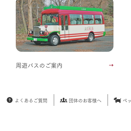
トリー映像
生産品一覧
ショップ／お買い物
館ヶ森高原豚
牧場マップ
生産品への想
周遊バスのご案内
Arkfarm Wed
営業時間・料金
アクセス
Arkfarm 
ペットをお連れのお客様へ
よくいただく質問
周遊バスのご案内
よくあるご質問
団体のお客様へ
ペ