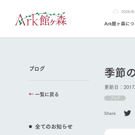
2026/
2026
Ark館ヶ森に
8/6
30°c
/
22°c
2026
(木)
Ark館ヶ森について
私たちの取り組み
生産品を見る
牧場へ行く
よく見られて
季節
ブログ
今日の牧場
本日の営業時間や
更新日：2017/
花状況などを毎日
一覧に戻る
1Pでわかる A
育てる
館ヶ森高原豚
牧場トップ
ブログ
私たちの創業ス
環境を整え、
岩手県館ヶ森地
施設・体験情
Share
事業領域・取り
豊かな命を育む
の中、徹底した
トピックを取り上
しい衛生管理の
わかりやすくご
て育てています。
全てのお知らせ
イベント/フェア
フラワーガ