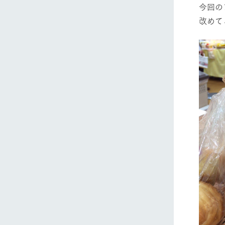
今回の
改めて
ホーム
Ark館ヶ
わたしたち
1Pでわかる
農業の未来
企業情報
事業一覧
50周年ヒス