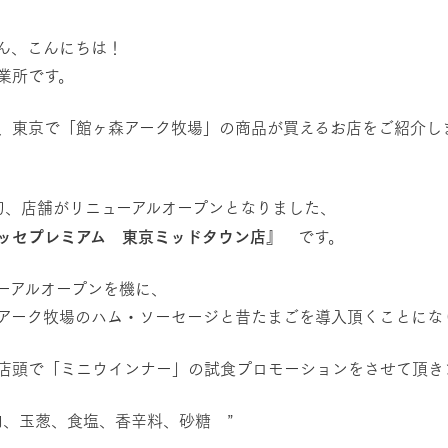
然環境の中、季節の移り変
触れて、感じて、学ぶ。館ヶ森の雄大な
う
なかで動物とふれあう
ん、こんにちは！
営業所です。
レストラン/BBQ
ショップ／お買い物
は、東京で「館ヶ森アーク牧場」の商品が買えるお店をご紹介し
り尽くした料理人が腕を振
丹精込めて育てた生産品をはじめ、牧場
タイルで提供
逸品を取り揃えた店舗
リー映像
アクティビティ/体験
旬、店舗がリニューアルオープンとなりました、
創業50周年を
でのあゆみをま
バスのご案内
ッセプレミアム 東京ミッドタウン店』
です。
作いたしまし
トが開きます）
ューアルオープンを機に、
周遊バス
森アーク牧場のハム・ソーセージと昔たまごを導入頂くことにな
店頭で「ミニウインナー」の試食プロモーションをさせて頂き
よくあるご質問
団体のお客様へ
ペ
肉、玉葱、食塩、香辛料、砂糖 ”