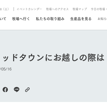
8/8（土）
イベントカレンダー
牧場へのアクセス
牧場マップ
今日の牧場
/8/8（土）
ついて
牧場へ行く
私たちの取り組み
生産品を見る
お知ら
いる情報
ミッドタウンにお越しの際は
・営業案内
イベント/フェア
牧場の天気、ガーデンの開
05/16
Ark館ヶ森で開催しているイベント・フ
更新
情報やスケジュール
rk館ヶ森
わたしたちの想い
つくる
生産品一覧
農業の未来
つなげる
生産品への
トーリーから、
域の豊かな自然
生きることは食べること。「食
おいしさと安心を、
健やかで笑顔溢れる毎日のため
循環型農業
食を人々に
Ark館ヶ森
報
組みまで、関連
こだわりと、厳
はいのち」の理念に込められた
まっすぐにつくる
に、安全・安心で高品質なもの
持続可能な
未来への輪
族に安心し
げながら1Pで
元、愛情を込め
想いや、農業を未来につなぐた
だけをつくっています。
ている3つ
のだけを作
紹介します。
めの使命をお伝えします。
します。
信念のもと
今日の牧場
ーデン
動物とふれあう