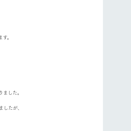
自然
ツリーハウスや各種体験教室など、楽しみな
がら学べる様々なアクティビティ
フラワーガーデン
牧場マップ
ます。
産の
牧場マップのダウンロード
ショップ/お買い物
りました。
ましたが、
ットをお連れの
お客様へ
お問い合わせ