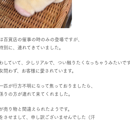
館ヶ森高原豚
牧場マップ
生産品への想
周遊バスのご案内
Arkfarm Wed
営業時間・料金
アクセス
Arkfarm 
ペットをお連れのお客様へ
もは百貨店の催事の時のみの登場ですが、
よくいただく質問
は特別に、連れてきていました。
わしていて、少しリアルで、つい触りたくなっちゃうみたいで
女問わず、お客様に愛されています。
、一匹が行方不明になって焦っておりましたら、
係りの方が連れて来てくれました。
が売り物と間違えられたようです。
をさせまして、申し訳ございませんでした（汗