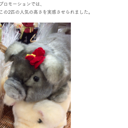
プロモーションでは、
この2匹の人気の高さを実感させられました。
牧場に行く
私たちの取
今日の牧場
育てる
森について
館ヶ森エリアについて
つくる
イベント
つなげる
の想い
牧場の楽しみ方
循環する
Ark館ヶ森
フラワーガーデン
に向けて
動物とふれあう
生産品を見
アクティビティ・体験
レストラン
トリー映像
生産品一覧
ショップ／お買い物