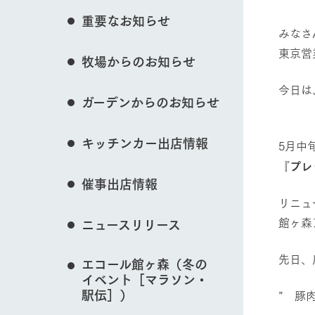
花のある美しい自
重要なお知らせ
わりを存分に味わ
みなさ
営業時間・料金
​東京
イベント/フェア
牧場からのお知らせ
交通アクセス
レストラン
よくいただく質問
​今日
牧場の生産品を知
ガーデンからのお知らせ
い、ビュッフェス
団体のお客様へ
50周年ヒスト
動物とふれあう
周遊バス
ペットをお連れのお客様へ
キッチンカー出店情報
5月中
アークグループの
記念し、これま
お問い合わせ・資料請求
牧場内を巡る周遊
『
プレ
とめた映像を制
催事出店情報
た。（動画サイ
​リニ
牧場マップを見る
​館ヶ
ニュースリリース
先日、
エコール館ヶ森（冬の
イベント［マラソン・
営業時間・料金
交通アクセス
駅伝］）
” 豚