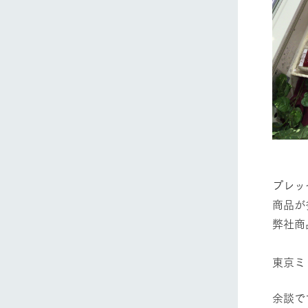
​プレ
​商品
弊社商
東京ミ
余談で