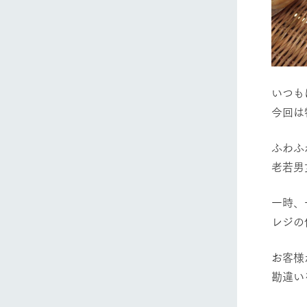
​いつ
​今回
ふわふ
老若男
​一時
レジの
お客様
勘違い