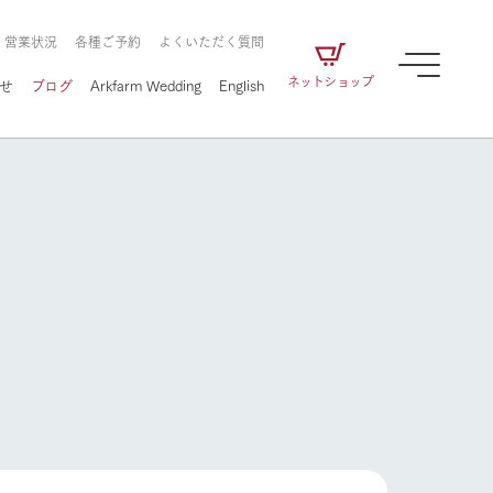
・営業状況
各種ご予約
よくいただく質問
ネットショップ
せ
ブログ
Arkfarm Wedding
English
牧場の楽しみ方
ェアの
牧場スタッフが季節ごとの楽しみ方やシーン
別の楽しみ方をナビゲート
に向けて
想い
企業情報
循環する
をはじめ、私たちが
届け、
の食品はすべて、「家
1972年から時代の変革とともに
この地で挑んできた
農業のために推進し
を描く
て食べさせられるも
歩んできたArk館ヶ森のヒストリ
循環型農業のかたち
の取り組みをご紹介
る」という一貫した
ーや会社概要など、株式会社ア
で作られています。
ークにまつわる情報をご紹介し
牧場の楽しみ方
アクティビティ／体験
ます。