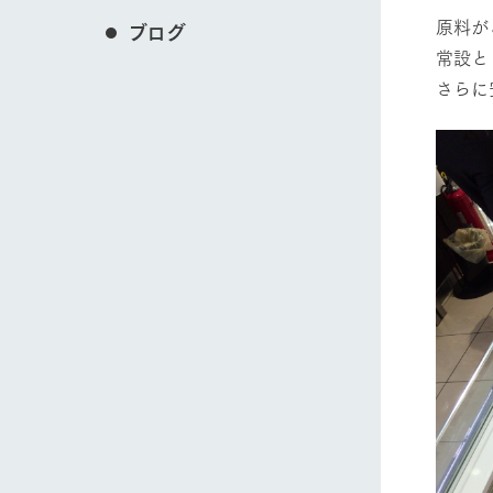
原料が
ブログ
常設と
​さら