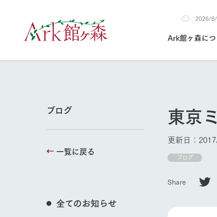
2026/
2026
Ark館ヶ森に
8/8
30°c
/
22°c
2026
(土)
Ark館ヶ森について
私たちの取り組み
生産品を見る
牧場へ行く
よく見られて
東京
ブログ
今日の牧場
本日の営業時間や
更新日：2017/
花状況などを毎日
一覧に戻る
1Pでわかる A
育てる
館ヶ森高原豚
ブログ
私たちの創業ス
環境を整え、
岩手県館ヶ森地
施設・体験情
Share
事業領域・取り
豊かな命を育む
の中、徹底した
トピックを取り上
しい衛生管理の
わかりやすくご
て育てています。
全てのお知らせ
牧場トップ
フラワーガ