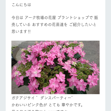
施設・体験情報
こんにちは
ArkFarm Wedding
フラワー
動物とふ
アクティ
牧場トップ
今日の牧場
牧場の楽しみ方
今日は アーク牧場の花屋 プラントショップで 販
ガーデン
れあう
ビティ／
体験
売している おすすめの花苗達を ご紹介したいと
花のある美しい
触れて、感じ
思います‼
ツリーハウスや
自然環境の中、
て、学ぶ。館ヶ
お知らせ
各種体験教室な
季節の移り変わ
森の雄大な自然
ど、楽しみなが
りを存分に味わ
なかで動物とふ
イベント/フェア
レストラン/BBQ
フラワーガーデン
ブログ
ら学べる様々な
う
れあう
アクティビティ
お問い合わせ・資料請求
営業時
生産品カタログ・資料DL
間・料金
レストラ
ショップ
牧場マッ
ン
／お買い
プ
動物とふれあう
アクティビティ/体験
ショップ/お買い物
交通アク
English (Google Translate)
物
セス
牧場の生産品を
牧場マップのダ
丹精込めて育て
知り尽くした料
ウンロード
よくいた
だく質問
た生産品をはじ
理人が腕を振
ネットショップ
め、牧場産の逸
い、ビュッフェ
団体のお
品を取り揃えた
スタイルで提供
牧場マップを見る
周遊バス
客様へ
店舗
ガクアジサイ ゛ダンスパーティー゛
ペットを
お連れの
かわいいピンク色が とても 華やかです。
周遊バス
お客様へ