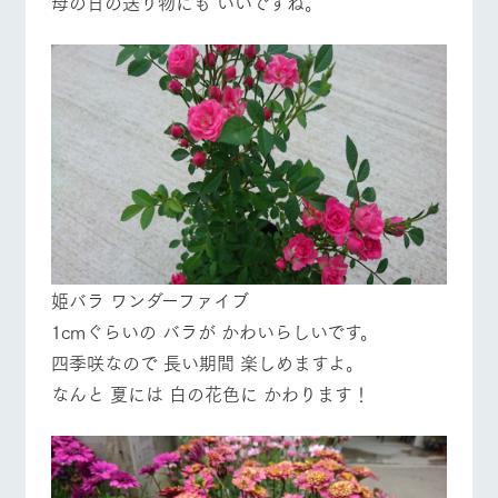
母の日の送り物にも いいですね。
お問い合
牧場内を巡る周
わせ・資
遊バスのご案内
料請求
営業時間・料金
交通アクセス
個人情報取扱いについて
よくあるご質問
団体のお客様へ
ペットをお連れの
お問い合わせ
お客様へ
姫バラ ワンダーファイブ
1cmぐらいの バラが かわいらしいです。
四季咲なので 長い期間 楽しめますよ。
なんと 夏には 白の花色に かわります！