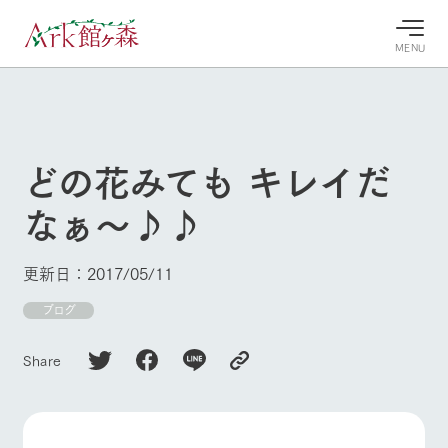
MENU
30°c
/
22°c
30°c
/
22°c
8/7
8/7
2026
2026
(金)
(金)
どの花みても キレイだ
牧場へ行
よく見られている情報
なぁ～♪♪
く
ホーム
今日の牧
イベン
牧場の楽
場・営業
ト/フェ
しみ方
Ark館ヶ森について
更新日：2017/05/11
案内
ア
牧場スタッフが
本日の営業時間
Ark館ヶ森で開
ブログ
季節ごとの楽し
牧場に行く
や牧場の天気、
催しているイベ
み方やシーン別
ガーデンの開花
ント・フェアの
の楽しみ方をナ
Share
状況などを毎日
情報やスケジュ
ビゲート
更新
ール
私たちの取り組み
生産品を見る