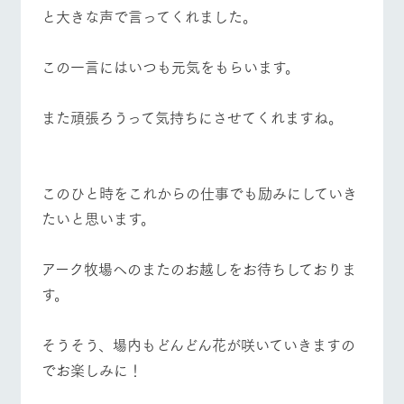
営業時間・料金
交通アクセス
お問い合
と大きな声で言ってくれました。
牧場内を巡る周
わせ・資
遊バスのご案内
料請求
よくあるご質問
団体のお客様へ
個人情報取扱いについて
この一言にはいつも元気をもらいます。
ペットをお連れの
お問い合わせ
お客様へ
また頑張ろうって気持ちにさせてくれますね。
このひと時をこれからの仕事でも励みにしていき
たいと思います。
アーク牧場へのまたのお越しをお待ちしておりま
す。
そうそう、場内もどんどん花が咲いていきますの
でお楽しみに！