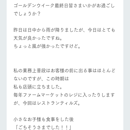
施設・体験情報
牧場トップ
今日の牧場
牧場の楽しみ方
ゴールデンウイーク最終日皆さまいかがお過ごし
でしょうか？
ArkFarm Wedding
フラワー
動物とふ
アクティ
ガーデン
れあう
ビティ／
体験
昨日は日中から雨が降りましたが、今日はとても
花のある美しい
触れて、感じ
イベント/フェア
レストラン/BBQ
フラワーガーデン
ツリーハウスや
自然環境の中、
て、学ぶ。館ヶ
天気が良かったですね。
お知らせ
各種体験教室な
季節の移り変わ
森の雄大な自然
ちょっと風が強かったですけど。
ど、楽しみなが
りを存分に味わ
なかで動物とふ
ブログ
ら学べる様々な
う
れあう
アクティビティ
お問い合わせ・資料請求
動物とふれあう
アクティビティ/体験
ショップ/お買い物
営業時
生産品カタログ・資料DL
間・料金
私の業務上普段はお客様の前に出る事はほとんど
レストラ
ショップ
牧場マッ
ン
／お買い
プ
ないのですが、この時期は
交通アク
English (Google Translate)
物
セス
牧場の生産品を
牧場マップのダ
私も店頭に立ちました。
丹精込めて育て
知り尽くした料
ウンロード
よくいた
毎年ファームマーケットのレジに入ったりします
牧場マップを見る
周遊バス
だく質問
た生産品をはじ
理人が腕を振
ネットショップ
め、牧場産の逸
い、ビュッフェ
が、今回はレストランティルズ。
団体のお
品を取り揃えた
スタイルで提供
客様へ
店舗
ペットを
小さなお子様も食事をした後
お連れの
周遊バス
お客様へ
「ごちそうさまでした！！」