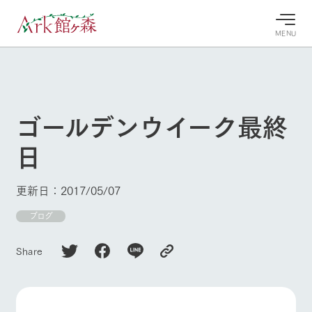
MENU
30°c
/
22°c
30°c
/
22°c
8/8
8/8
2026
2026
(土)
(土)
ゴールデンウイーク最終
牧場へ行
よく見られている情報
日
く
ホーム
今日の牧
イベン
牧場の楽
場・営業
ト/フェ
しみ方
Ark館ヶ森について
更新日：2017/05/07
案内
ア
牧場スタッフが
本日の営業時間
Ark館ヶ森で開
ブログ
季節ごとの楽し
牧場に行く
や牧場の天気、
催しているイベ
み方やシーン別
ガーデンの開花
ント・フェアの
の楽しみ方をナ
Share
状況などを毎日
情報やスケジュ
ビゲート
更新
ール
私たちの取り組み
生産品を見る