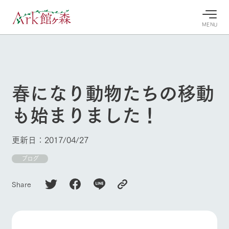
MENU
30°c
/
22°c
30°c
/
22°c
8/7
8/7
2026
2026
(金)
(金)
春になり動物たちの移動
牧場へ行
よく見られている情報
も始まりました！
く
ホーム
今日の牧
イベン
牧場の楽
場・営業
ト/フェ
しみ方
Ark館ヶ森について
更新日：2017/04/27
案内
ア
牧場スタッフが
本日の営業時間
Ark館ヶ森で開
ブログ
季節ごとの楽し
牧場に行く
や牧場の天気、
催しているイベ
み方やシーン別
ガーデンの開花
ント・フェアの
の楽しみ方をナ
Share
状況などを毎日
情報やスケジュ
ビゲート
更新
ール
私たちの取り組み
生産品を見る