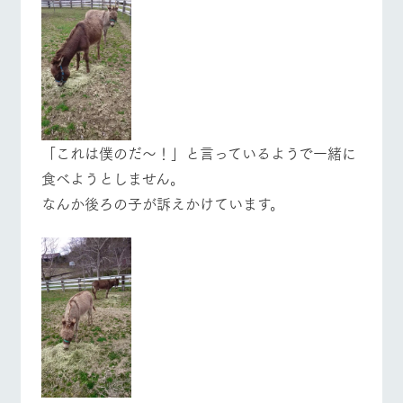
お問い合
営業時間・料金
交通アクセス
牧場内を巡る周
わせ・資
遊バスのご案内
料請求
よくあるご質問
団体のお客様へ
個人情報取扱いについて
ペットをお連れの
お問い合わせ
お客様へ
「これは僕のだ～！」と言っているようで一緒に
食べようとしません。
なんか後ろの子が訴えかけています。