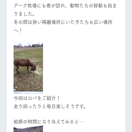
施設・体験情報
アーク牧場にも春が訪れ、動物たちの移動も始ま
牧場トップ
今日の牧場
牧場の楽しみ方
りました。
ArkFarm Wedding
フラワー
動物とふ
アクティ
冬の間は狭い隔離場所にいた子たちも広い場所
ガーデン
れあう
ビティ／
体験
へ！
花のある美しい
触れて、感じ
イベント/フェア
レストラン/BBQ
フラワーガーデン
ツリーハウスや
自然環境の中、
て、学ぶ。館ヶ
お知らせ
各種体験教室な
季節の移り変わ
森の雄大な自然
ど、楽しみなが
りを存分に味わ
なかで動物とふ
ブログ
ら学べる様々な
う
れあう
アクティビティ
お問い合わせ・資料請求
営業時
動物とふれあう
アクティビティ/体験
ショップ/お買い物
生産品カタログ・資料DL
間・料金
レストラ
ショップ
牧場マッ
ン
／お買い
プ
交通アク
English (Google Translate)
物
セス
牧場の生産品を
牧場マップのダ
丹精込めて育て
知り尽くした料
ウンロード
よくいた
だく質問
た生産品をはじ
理人が腕を振
今回はロバをご紹介！
牧場マップを見る
周遊バス
ネットショップ
め、牧場産の逸
い、ビュッフェ
団体のお
走り回ったりと毎日楽しそうです。
品を取り揃えた
スタイルで提供
客様へ
店舗
ペットを
給餌の時間になり与えてみると…
お連れの
周遊バス
お客様へ