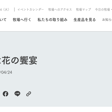
8/4（火）
イベントカレンダー
牧場へのアクセス
牧場マップ
今日の牧場
/8/4（火）
ついて
牧場へ行く
私たちの取り組み
生産品を見る
お知ら
いる情報
な花の饗宴
・営業案内
イベント/フェア
牧場の天気、ガーデンの開
04/24
Ark館ヶ森で開催しているイベント・フ
更新
情報やスケジュール
rk館ヶ森
わたしたちの想い
つくる
生産品一覧
農業の未来
つなげる
生産品への
今日の牧場
トーリーから、
域の豊かな自然
生きることは食べること。「食
おいしさと安心を、
健やかで笑顔溢れる毎日のため
循環型農業
食を人々に
Ark館ヶ森
報
組みまで、関連
こだわりと、厳
はいのち」の理念に込められた
まっすぐにつくる
に、安全・安心で高品質なもの
持続可能な
未来への輪
族に安心し
げながら1Pで
元、愛情を込め
想いや、農業を未来につなぐた
だけをつくっています。
ている3つ
のだけを作
紹介します。
めの使命をお伝えします。
します。
信念のもと
ーデン
動物とふれあう
レストラン/BBQ