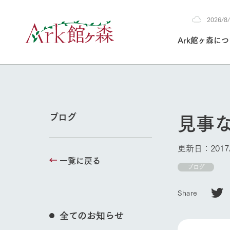
2026/
2026
Ark館ヶ森に
8/4
30°c
/
22°c
2026
(火)
Ark館ヶ森について
私たちの取り組み
生産品を見る
牧場へ行く
よく見られて
見事
ブログ
今日の牧場
本日の営業時間や
更新日：2017/
花状況などを毎日
一覧に戻る
1Pでわかる A
育てる
館ヶ森高原豚
ブログ
牧場トップ
私たちの創業ス
環境を整え、
岩手県館ヶ森地
施設・体験情
Share
事業領域・取り
豊かな命を育む
の中、徹底した
トピックを取り上
しい衛生管理の
わかりやすくご
て育てています。
全てのお知らせ
フラワーガ
イベント/フェア