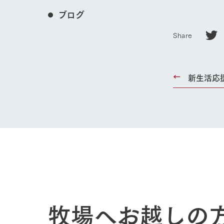
ブログ
Share
新生活応
ホーム
Ark館ヶ
わたしたち
牧場へお越しの
1Pでわかる
農業の未来