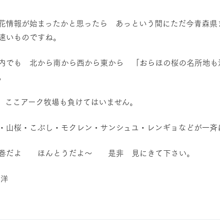
然環境の中、季節の移り変
触れて、感じて、学ぶ。館ヶ森の雄大な
う
なかで動物とふれあう
花情報が始まったかと思ったら あっという間にただ今青森県
速いものですね。
ショップ／お買い物
アクティビティ/体験
内でも 北から南から西から東から 「おらほの桜の名所地も
り尽くした料理人が腕を振
丹精込めて育てた生産品をはじめ、牧場
タイルで提供
逸品を取り揃えた店舗
。
リー映像
周遊バス
 ここアーク牧場も負けてはいません。
創業50周年を
でのあゆみをま
バスのご案内
作いたしまし
・山桜・こぶし・モクレン・サンシュユ・レンギョなどが一斉
トが開きます）
だよ ほんとうだよ～ 是非 見にきて下さい。
よくあるご質問
団体のお客様へ
ペ
重洋