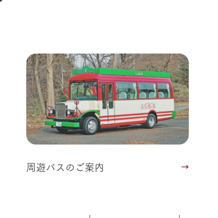
動物とふれあう
生産品を見
アクティビティ・体験
レストラン
トリー映像
生産品一覧
ショップ／お買い物
館ヶ森高原豚
牧場マップ
生産品への想
周遊バスのご案内
Arkfarm Wed
営業時間・料金
アクセス
Arkfarm 
ペットをお連れのお客様へ
よくいただく質問
周遊バスのご案内