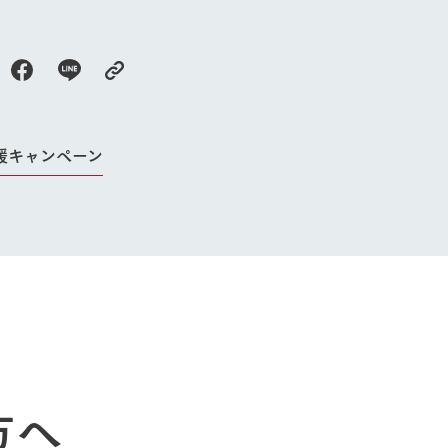
援キャンペーン
牧場に行く
私たちの取
今日の牧場
育てる
森について
館ヶ森エリアについて
つくる
イベント
つなげる
の想い
牧場の楽しみ方
循環する
方へ
Ark館ヶ森
フラワーガーデン
に向けて