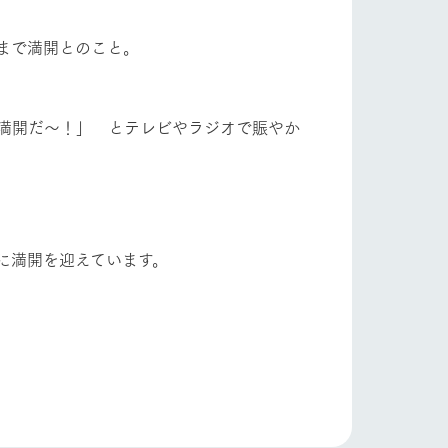
自然
ツリーハウスや各種体験教室など、楽しみな
がら学べる様々なアクティビティ
まで満開とのこと。
牧場マップ
ショップ/お買い物
満開だ～！」 とテレビやラジオで賑やか
産の
牧場マップのダウンロード
に満開を迎えています。
ットをお連れの
お客様へ
お問い合わせ