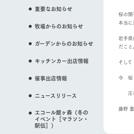
花のある美しい自
重要なお知らせ
わりを存分に味わ
桜の開
営業時間・料金
本当に
牧場からのお知らせ
交通アクセス
レストラン
動物とふれあう
よくいただく質問
岩手県
牧場の生産品を知
ガーデンからのお知らせ
い、ビュッフェス
だこと
団体のお客様へ
50周年ヒスト
周遊バス
牧場マップを見る
ペットをお連れのお客様へ
キッチンカー出店情報
そして
アークグループの
記念し、これま
お問い合わせ・資料請求
牧場内を巡る周遊
とめた映像を制
今 桜
催事出店情報
た。（動画サイ
圧巻
ニュースリリース
営業時間・料金
交通アクセス
藤野 
エコール館ヶ森（冬の
イベント［マラソン・
駅伝］）