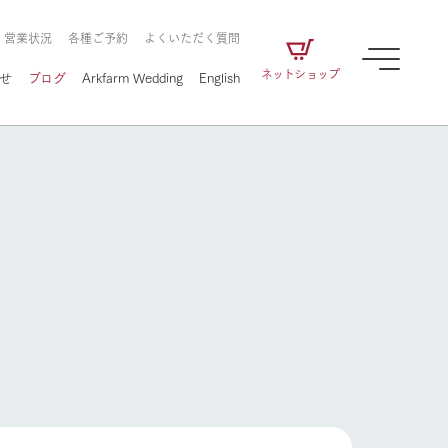
・営業状況
各種ご予約
よくいただく質問
ネットショップ
せ
ブログ
Arkfarm Wedding
English
牧場の楽しみ方
ェアの
牧場スタッフが季節ごとの楽しみ方やシーン
別の楽しみ方をナビゲート
に向けて
想い
企業情報
循環する
牧場の楽しみ方
をはじめ、私たちが
届け、
の食品はすべて、「家
1972年から時代の変革とともに
この地で挑んできた
農業のために推進し
を描く
て食べさせられるも
歩んできたArk館ヶ森のヒストリ
循環型農業のかたち
の取り組みをご紹介
る」という一貫した
ーや会社概要など、株式会社ア
で作られています。
ークにまつわる情報をご紹介し
アクティビティ／体験
ます。
フラワーガーデン