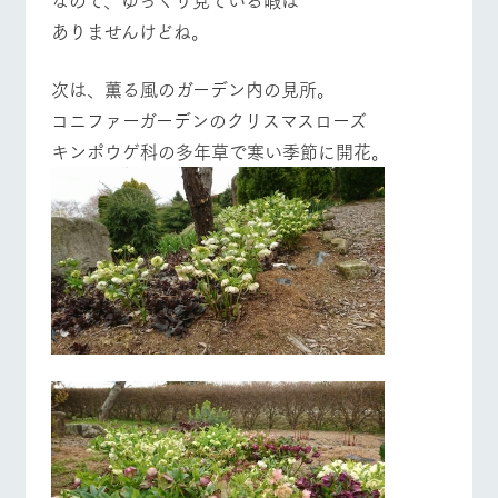
お問い合
牧場内を巡る周
ありませんけどね。
わせ・資
遊バスのご案内
料請求
営業時間・料金
交通アクセス
個人情報取扱いについて
次は、薫る風のガーデン内の見所。
コニファーガーデンのクリスマスローズ
よくあるご質問
団体のお客様へ
キンポウゲ科の多年草で寒い季節に開花。
ペットをお連れの
お問い合わせ
お客様へ