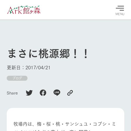
MENU
30°c
/
22°c
30°c
/
22°c
8/10
8/10
2026
2026
(月)
(月)
まさに桃源郷！！
牧場へ行
よく見られている情報
く
ホーム
更新日：2017/04/21
今日の牧
イベン
牧場の楽
場・営業
ト/フェ
しみ方
Ark館ヶ森について
ブログ
案内
ア
牧場スタッフが
本日の営業時間
Ark館ヶ森で開
季節ごとの楽し
Share
牧場に行く
や牧場の天気、
催しているイベ
み方やシーン別
ガーデンの開花
ント・フェアの
の楽しみ方をナ
状況などを毎日
情報やスケジュ
ビゲート
更新
ール
私たちの取り組み
牧場内は、梅・桜・桃・サンシュユ・コブシ・ミ
生産品を見る