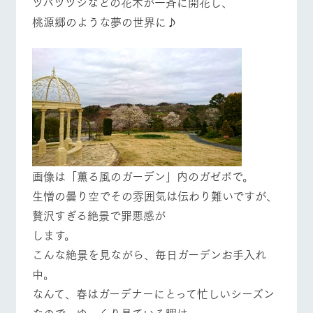
ツバツツジなどの花木が一斉に開花し、
施設・体験情報
桃源郷のような夢の世界に♪
ArkFarm Wedding
フラワー
動物とふ
アクティ
牧場トップ
今日の牧場
牧場の楽しみ方
ガーデン
れあう
ビティ／
体験
花のある美しい
触れて、感じ
ツリーハウスや
自然環境の中、
て、学ぶ。館ヶ
お知らせ
各種体験教室な
季節の移り変わ
森の雄大な自然
ど、楽しみなが
りを存分に味わ
なかで動物とふ
ブログ
イベント/フェア
レストラン/BBQ
フラワーガーデン
ら学べる様々な
う
れあう
アクティビティ
お問い合わせ・資料請求
営業時
生産品カタログ・資料DL
間・料金
レストラ
ショップ
牧場マッ
画像は「薫る風のガーデン」内のガゼボで。
ン
／お買い
プ
交通アク
English (Google Translate)
物
生憎の曇り空でその雰囲気は伝わり難いですが、
動物とふれあう
アクティビティ/体験
ショップ/お買い物
セス
牧場の生産品を
牧場マップのダ
贅沢すぎる絶景で罪悪感が
丹精込めて育て
知り尽くした料
ウンロード
よくいた
だく質問
た生産品をはじ
理人が腕を振
します。
ネットショップ
め、牧場産の逸
い、ビュッフェ
団体のお
こんな絶景を見ながら、毎日ガーデンお手入れ
品を取り揃えた
スタイルで提供
客様へ
店舗
牧場マップを見る
周遊バス
中。
ペットを
お連れの
なんて、春はガーデナーにとって忙しいシーズン
周遊バス
お客様へ
なので、ゆっくり見ている暇は