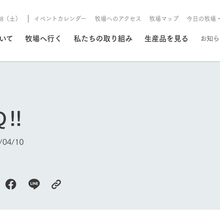
8/8（土）
イベントカレンダー
牧場へのアクセス
牧場マップ
今日の牧場
/8/8（土）
ついて
牧場へ行く
私たちの取り組み
生産品を見る
お知ら
いる情報
Q‼
・営業案内
イベント/フェア
牧場の天気、ガーデンの開
04/10
Ark館ヶ森で開催しているイベント・フ
更新
情報やスケジュール
rk館ヶ森
わたしたちの想い
つくる
生産品一覧
農業の未来
つなげる
生産品への
トーリーから、
域の豊かな自然
生きることは食べること。「食
おいしさと安心を、
健やかで笑顔溢れる毎日のため
循環型農業
食を人々に
Ark館ヶ森
今日の牧場
報
組みまで、関連
こだわりと、厳
はいのち」の理念に込められた
まっすぐにつくる
に、安全・安心で高品質なもの
持続可能な
未来への輪
族に安心し
げながら1Pで
元、愛情を込め
想いや、農業を未来につなぐた
だけをつくっています。
ている3つ
のだけを作
紹介します。
めの使命をお伝えします。
します。
信念のもと
ーデン
動物とふれあう