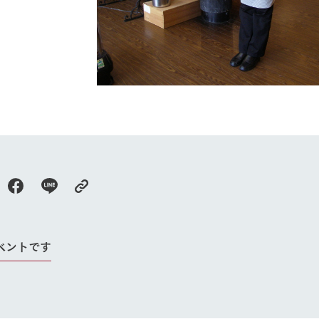
牧場に行く
私たちの取
今日の牧場
育てる
森について
館ヶ森エリアについて
つくる
イベント
つなげる
の想い
牧場の楽しみ方
循環する
Ark館ヶ森
フラワーガーデン
に向けて
動物とふれあう
生産品を見
ベントです
アクティビティ・体験
レストラン
トリー映像
生産品一覧
ショップ／お買い物
館ヶ森高原豚
牧場マップ
生産品への想