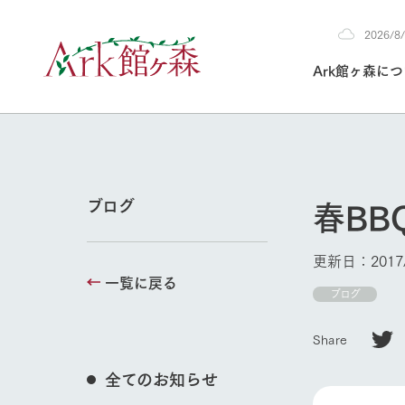
2026/
2026
Ark館ヶ森に
8/8
30°c
/
22°c
2026
(土)
Ark館ヶ森について
私たちの取り組み
生産品を見る
牧場へ行く
よく見られて
春BB
ブログ
今日の牧場
本日の営業時間や
更新日：2017/
花状況などを毎日
一覧に戻る
1Pでわかる A
育てる
館ヶ森高原豚
ブログ
私たちの創業ス
環境を整え、
岩手県館ヶ森地
牧場トップ
施設・体験情
Share
事業領域・取り
豊かな命を育む
の中、徹底した
トピックを取り上
しい衛生管理の
わかりやすくご
て育てています。
全てのお知らせ
フラワーガ