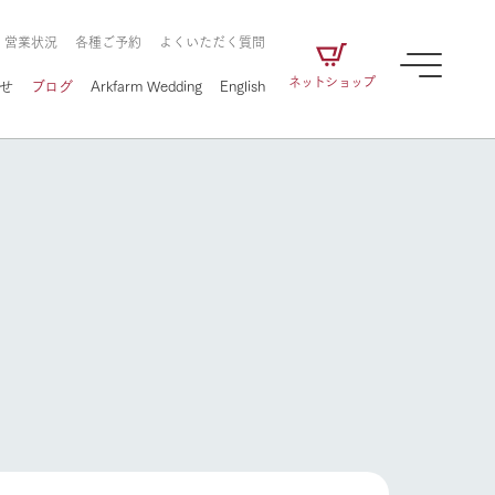
・営業状況
各種ご予約
よくいただく質問
ネットショップ
せ
ブログ
Arkfarm Wedding
English
牧場の楽しみ方
ェアの
牧場スタッフが季節ごとの楽しみ方やシーン
別の楽しみ方をナビゲート
に向けて
想い
企業情報
循環する
をはじめ、私たちが
届け、
の食品はすべて、「家
1972年から時代の変革とともに
この地で挑んできた
牧場の楽しみ方
農業のために推進し
を描く
て食べさせられるも
歩んできたArk館ヶ森のヒストリ
循環型農業のかたち
の取り組みをご紹介
る」という一貫した
ーや会社概要など、株式会社ア
で作られています。
ークにまつわる情報をご紹介し
アクティビティ／体験
ます。