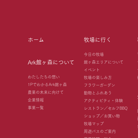
ホーム
牧場に行く
今日の牧場
Ark館ヶ森について
館ヶ森エリアについて
イベント
わたしたちの想い
牧場の楽しみ方
1PでわかるArk館ヶ森
フラワーガーデン
農業の未来に向けて
動物とふれあう
企業情報
アクティビティ・体験
事業一覧
レストラン／セルフBBQ
ショップ／お買い物
牧場マップ
周遊バスのご案内