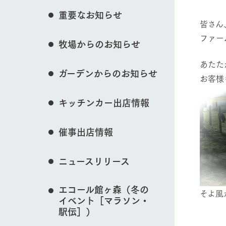
花のある美しい自
イベント/フェア
重要なお知らせ
わりを存分に味わ
皆さん
営業時間・料金
ファー
牧場からのお知らせ
交通アクセス
レストラン
よくいただく質問
あたた
牧場の生産品を知
動物とふれあう
ガーデンからのお知らせ
い、ビュッフェス
お客様
団体のお客様へ
50周年ヒスト
周遊バス
ペットをお連れのお客様へ
キッチンカー出店情報
アークグループの
記念し、これま
お問い合わせ・資料請求
牧場マップを見る
牧場内を巡る周遊
とめた映像を制
催事出店情報
た。（動画サイ
ニュースリリース
営業時間・料金
交通アクセス
エコール館ヶ森（冬の
そよ風
イベント［マラソン・
駅伝］）