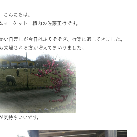
然環境の中、季節の移り変
触れて、感じて、学ぶ。館ヶ森の雄大な
レストラン/BBQ
う
なかで動物とふれあう
、こんにちは。
ムマーケット 精肉の佐藤正行です。
ショップ／お買い物
かい日差しが今日はふりそそぎ、行楽に適してきました。
り尽くした料理人が腕を振
丹精込めて育てた生産品をはじめ、牧場
アクティビティ/体験
タイルで提供
逸品を取り揃えた店舗
も来場される方が増えてまいりました。
リー映像
創業50周年を
でのあゆみをま
周遊バス
バスのご案内
作いたしまし
トが開きます）
よくあるご質問
団体のお客様へ
ペ
が気持ちいいです。