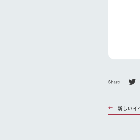
ホーム
Ark館ヶ
わたしたち
Share
1Pでわかる
農業の未来
企業情報
新しいイ
事業一覧
50周年ヒス