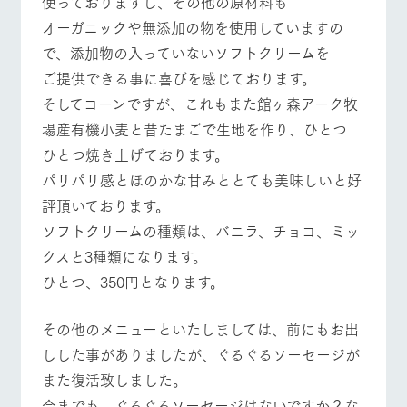
使っておりますし、その他の原材料も
お問い合
牧場内を巡る周
わせ・資
オーガニックや無添加の物を使用していますの
営業時間・料金
交通アクセス
遊バスのご案内
料請求
で、添加物の入っていないソフトクリームを
個人情報取扱いについて
よくあるご質問
団体のお客様へ
ご提供できる事に喜びを感じております。
そしてコーンですが、これもまた館ヶ森アーク牧
ペットをお連れの
お問い合わせ
お客様へ
場産有機小麦と昔たまごで生地を作り、ひとつ
ひとつ焼き上げております。
パリパリ感とほのかな甘みととても美味しいと好
評頂いております。
ソフトクリームの種類は、バニラ、チョコ、ミッ
クスと3種類になります。
ひとつ、350円となります。
その他のメニューといたしましては、前にもお出
しした事がありましたが、ぐるぐるソーセージが
また復活致しました。
今までも、ぐるぐるソーセージはないですか？な