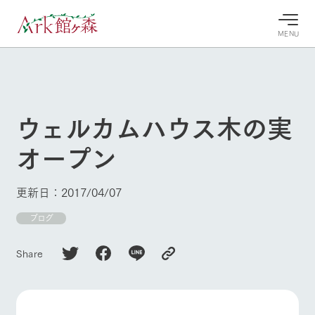
MENU
30°c
/
22°c
30°c
/
22°c
8/8
8/8
2026
2026
(土)
(土)
ウェルカムハウス木の実
牧場へ行
よく見られている情報
オープン
く
ホーム
今日の牧
イベン
牧場の楽
場・営業
ト/フェ
しみ方
Ark館ヶ森について
更新日：2017/04/07
案内
ア
牧場スタッフが
本日の営業時間
Ark館ヶ森で開
ブログ
季節ごとの楽し
牧場に行く
や牧場の天気、
催しているイベ
み方やシーン別
ガーデンの開花
ント・フェアの
の楽しみ方をナ
Share
状況などを毎日
情報やスケジュ
ビゲート
更新
ール
私たちの取り組み
生産品を見る