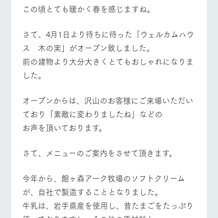
施設・体験情報
この頃とても暖かく春を感じますね。
牧場トップ
今日の牧場
牧場の楽しみ方
ArkFarm Wedding
フラワー
動物とふ
アクティ
さて、4月1日より待ちに待った「ウェルカムハウ
ガーデン
れあう
ビティ／
体験
ス 木の実」がオープン致しました。
花のある美しい
触れて、感じ
前の建物より大分大きくとてもおしゃれになりま
ツリーハウスや
自然環境の中、
て、学ぶ。館ヶ
お知らせ
イベント/フェア
レストラン/BBQ
フラワーガーデン
各種体験教室な
季節の移り変わ
森の雄大な自然
した。
ど、楽しみなが
りを存分に味わ
なかで動物とふ
ブログ
ら学べる様々な
う
れあう
アクティビティ
お問い合わせ・資料請求
オープンからは、沢山のお客様にご来場いただい
営業時
ており「素敵に変わりましたね」などの
生産品カタログ・資料DL
間・料金
レストラ
ショップ
牧場マッ
動物とふれあう
アクティビティ/体験
ショップ/お買い物
ン
／お買い
プ
お声を頂いております。
交通アク
English (Google Translate)
物
セス
牧場の生産品を
牧場マップのダ
丹精込めて育て
知り尽くした料
ウンロード
さて、メニューのご案内をさせて頂きます。
よくいた
だく質問
た生産品をはじ
理人が腕を振
ネットショップ
め、牧場産の逸
い、ビュッフェ
牧場マップを見る
周遊バス
団体のお
品を取り揃えた
今年から、館ヶ森アーク牧場のソフトクリーム
スタイルで提供
客様へ
店舗
が、自社で製造することとなりました。
ペットを
お連れの
牛乳は、岩手県産を使用し、昔たまごをたっぷり
周遊バス
お客様へ