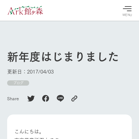
MENU
30°c
/
22°c
30°c
/
22°c
8/9
8/9
2026
2026
(日)
(日)
新年度はじまりました
牧場へ行
よく見られている情報
く
ホーム
更新日：2017/04/03
今日の牧
イベン
牧場の楽
場・営業
ト/フェ
しみ方
Ark館ヶ森について
ブログ
案内
ア
牧場スタッフが
本日の営業時間
Ark館ヶ森で開
季節ごとの楽し
Share
牧場に行く
や牧場の天気、
催しているイベ
み方やシーン別
ガーデンの開花
ント・フェアの
の楽しみ方をナ
状況などを毎日
情報やスケジュ
ビゲート
更新
ール
私たちの取り組み
こんにちは。
生産品を見る