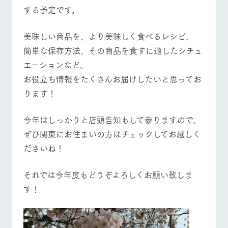
お問い合
営業時間・料金
交通アクセス
する予定です。
牧場内を巡る周
わせ・資
遊バスのご案内
料請求
よくあるご質問
団体のお客様へ
美味しい商品を、より美味しく食べるレシピ、
個人情報取扱いについて
簡単な保存方法、その商品を食すに適したシチュ
ペットをお連れの
お問い合わせ
お客様へ
エーションなど、
​お役立ち情報をたくさんお届けしたいと思ってお
ります！
今年はしっかりと店頭告知もして参りますので、
​ぜひ関東にお住まいの方はチェックしてお越しく
ださいね！
それでは今年度もどうぞよろしくお願い致しま
す！