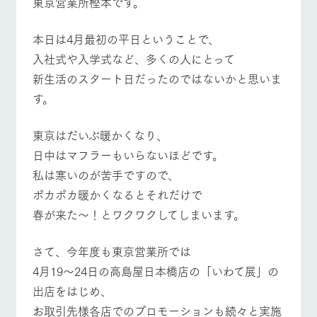
​東京営業所樫本です。
施設・体験情報
牧場トップ
今日の牧場
牧場の楽しみ方
本日は4月最初の平日ということで、
ArkFarm Wedding
フラワー
動物とふ
アクティ
ガーデン
れあう
ビティ／
​入社式や入学式など、多くの人にとって
体験
花のある美しい
触れて、感じ
新生活のスタート日だったのではないかと思いま
ツリーハウスや
イベント/フェア
レストラン/BBQ
フラワーガーデン
自然環境の中、
て、学ぶ。館ヶ
お知らせ
す。
各種体験教室な
季節の移り変わ
森の雄大な自然
ど、楽しみなが
りを存分に味わ
なかで動物とふ
ブログ
ら学べる様々な
う
れあう
東京はだいぶ暖かくなり、
アクティビティ
お問い合わせ・資料請求
日中はマフラーもいらないほどです。
営業時
動物とふれあう
アクティビティ/体験
ショップ/お買い物
生産品カタログ・資料DL
間・料金
レストラ
ショップ
牧場マッ
​私は寒いのが苦手ですので、
ン
／お買い
プ
交通アク
English (Google Translate)
ポカポカ暖かくなるとそれだけで
物
セス
牧場の生産品を
牧場マップのダ
春が来た～！とワクワクしてしまいます。
丹精込めて育て
知り尽くした料
ウンロード
よくいた
だく質問
た生産品をはじ
理人が腕を振
牧場マップを見る
周遊バス
ネットショップ
め、牧場産の逸
い、ビュッフェ
さて、今年度も東京営業所では
団体のお
品を取り揃えた
スタイルで提供
客様へ
4月19～24日の高島屋日本橋店の「いわて展」の
店舗
ペットを
出店をはじめ、
お連れの
周遊バス
お客様へ
お取引先様各店でのプロモーションも続々と実施