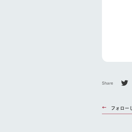
ホーム
Ark館ヶ
わたしたち
Share
1Pでわかる
農業の未来
企業情報
フォロー
事業一覧
50周年ヒス