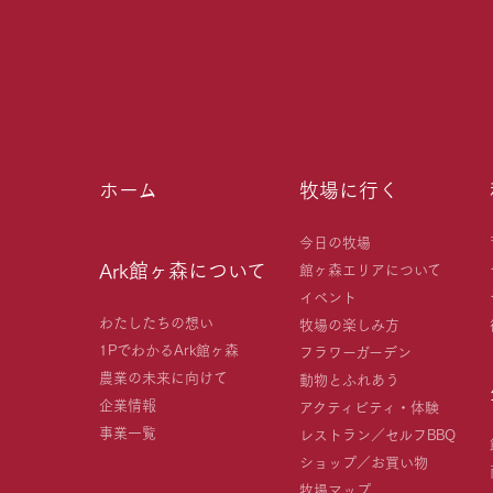
ホーム
牧場に行く
今日の牧場
Ark館ヶ森について
館ヶ森エリアについて
イベント
わたしたちの想い
牧場の楽しみ方
1PでわかるArk館ヶ森
フラワーガーデン
農業の未来に向けて
動物とふれあう
企業情報
アクティビティ・体験
事業一覧
レストラン／セルフBBQ
ショップ／お買い物
牧場マップ