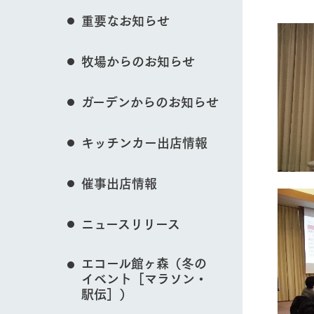
花のある美しい自
イベント/フェア
重要なお知らせ
わりを存分に味わ
営業時間・料金
牧場からのお知らせ
交通アクセス
レストラン
よくいただく質問
牧場の生産品を知
動物とふれあう
ガーデンからのお知らせ
い、ビュッフェス
団体のお客様へ
50周年ヒスト
周遊バス
ペットをお連れのお客様へ
キッチンカー出店情報
アークグループの
記念し、これま
お問い合わせ・資料請求
牧場内を巡る周遊
牧場マップを見る
とめた映像を制
催事出店情報
た。（動画サイ
ニュースリリース
営業時間・料金
交通アクセス
エコール館ヶ森（冬の
イベント［マラソン・
駅伝］）