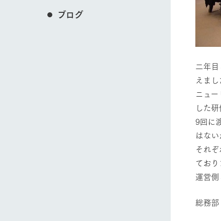
ブログ
二年目
えまし
ニュー
した研
9回に
はない
それぞ
ており
運営側
総務部