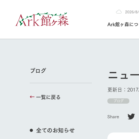
2026/
2026
Ark館ヶ森に
8/7
30°c
/
22°c
2026
(金)
Ark館ヶ森について
私たちの取り組み
生産品を見る
牧場へ行く
よく見られて
ニュ
ブログ
今日の牧場
本日の営業時間や
更新日：2017/
花状況などを毎日
一覧に戻る
1Pでわかる A
育てる
館ヶ森高原豚
ブログ
私たちの創業ス
環境を整え、
岩手県館ヶ森地
牧場トップ
施設・体験情
Share
事業領域・取り
豊かな命を育む
の中、徹底した
トピックを取り上
しい衛生管理の
わかりやすくご
て育てています。
全てのお知らせ
フラワーガ