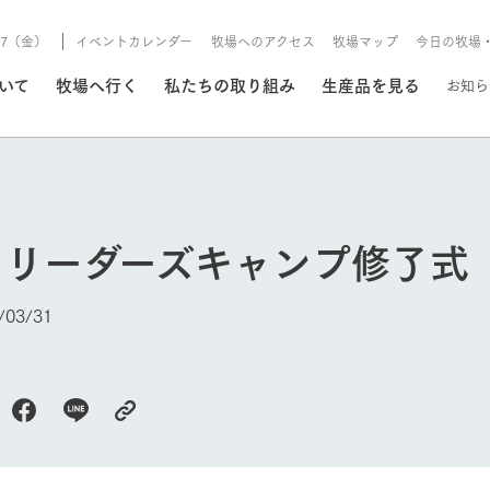
8/7（金）
イベントカレンダー
牧場へのアクセス
牧場マップ
今日の牧場
/8/7（金）
ついて
牧場へ行く
私たちの取り組み
生産品を見る
お知ら
いる情報
ーリーダーズキャンプ修了式
・営業案内
イベント/フェア
牧場の天気、ガーデンの開
03/31
Ark館ヶ森で開催しているイベント・フ
更新
情報やスケジュール
rk館ヶ森
わたしたちの想い
つくる
生産品一覧
農業の未来
つなげる
生産品への
トーリーから、
域の豊かな自然
生きることは食べること。「食
おいしさと安心を、
健やかで笑顔溢れる毎日のため
循環型農業
食を人々に
Ark館ヶ森
今日の牧場
報
組みまで、関連
こだわりと、厳
はいのち」の理念に込められた
まっすぐにつくる
に、安全・安心で高品質なもの
持続可能な
未来への輪
族に安心し
げながら1Pで
元、愛情を込め
想いや、農業を未来につなぐた
だけをつくっています。
ている3つ
のだけを作
紹介します。
めの使命をお伝えします。
します。
信念のもと
ーデン
動物とふれあう