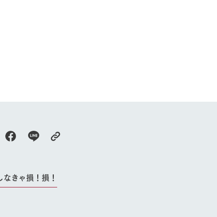
牧場に行く
私たちの取
今日の牧場
育てる
森について
館ヶ森エリアについて
つくる
イベント
つなげる
の想い
牧場の楽しみ方
循環する
Ark館ヶ森
フラワーガーデン
に向けて
動物とふれあう
生産品を見
しなきゃ損！損！
アクティビティ・体験
レストラン
トリー映像
生産品一覧
ショップ／お買い物
館ヶ森高原豚
牧場マップ