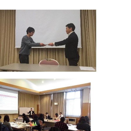
然環境の中、季節の移り変
触れて、感じて、学ぶ。館ヶ森の雄大な
レストラン/BBQ
う
なかで動物とふれあう
ショップ／お買い物
り尽くした料理人が腕を振
丹精込めて育てた生産品をはじめ、牧場
アクティビティ/体験
タイルで提供
逸品を取り揃えた店舗
リー映像
創業50周年を
でのあゆみをま
バスのご案内
周遊バス
作いたしまし
トが開きます）
よくあるご質問
団体のお客様へ
ペ