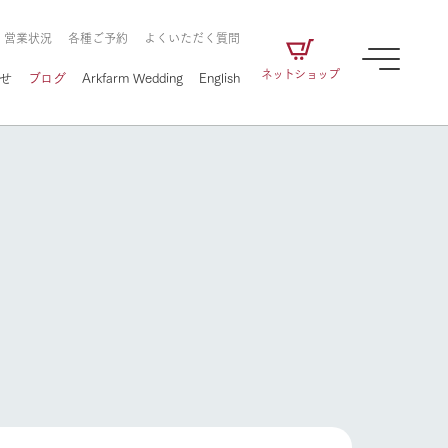
・営業状況
各種ご予約
よくいただく質問
ネットショップ
せ
ブログ
Arkfarm Wedding
English
牧場の楽しみ方
ェアの
牧場スタッフが季節ごとの楽しみ方やシーン
別の楽しみ方をナビゲート
に向けて
想い
企業情報
循環する
をはじめ、私たちが
届け、
の食品はすべて、「家
1972年から時代の変革とともに
この地で挑んできた
牧場の楽しみ方
農業のために推進し
を描く
て食べさせられるも
歩んできたArk館ヶ森のヒストリ
循環型農業のかたち
の取り組みをご紹介
る」という一貫した
ーや会社概要など、株式会社ア
で作られています。
ークにまつわる情報をご紹介し
アクティビティ／体験
ます。