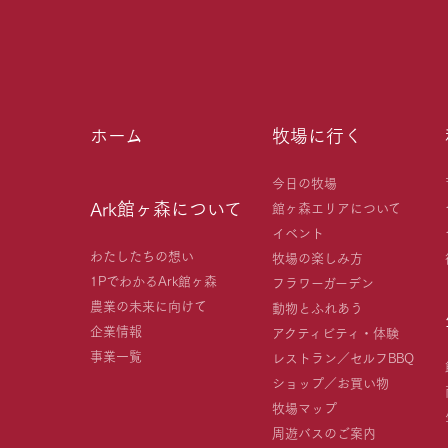
ホーム
牧場に行く
今日の牧場
Ark館ヶ森について
館ヶ森エリアについて
イベント
わたしたちの想い
牧場の楽しみ方
1PでわかるArk館ヶ森
フラワーガーデン
農業の未来に向けて
動物とふれあう
企業情報
アクティビティ・体験
事業一覧
レストラン／セルフBBQ
ショップ／お買い物
牧場マップ
周遊バスのご案内