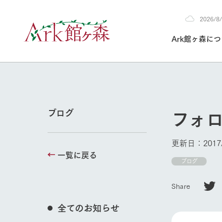
2026/
2026
Ark館ヶ森に
8/8
30°c
/
22°c
2026
(土)
Ark館ヶ森について
私たちの取り組み
生産品を見る
牧場へ行く
よく見られて
フォ
ブログ
今日の牧場
本日の営業時間や
更新日：2017/
花状況などを毎日
一覧に戻る
1Pでわかる A
育てる
館ヶ森高原豚
ブログ
私たちの創業ス
環境を整え、
岩手県館ヶ森地
牧場トップ
施設・体験情
Share
事業領域・取り
豊かな命を育む
の中、徹底した
トピックを取り上
しい衛生管理の
わかりやすくご
て育てています。
全てのお知らせ
フラワーガ