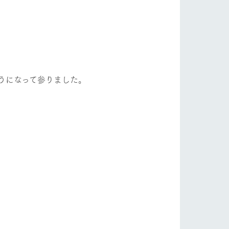
自然
ツリーハウスや各種体験教室など、楽しみな
フラワーガーデン
がら学べる様々なアクティビティ
牧場マップ
産の
牧場マップのダウンロード
ショップ/お買い物
うになって参りました。
、
ットをお連れの
お客様へ
お問い合わせ