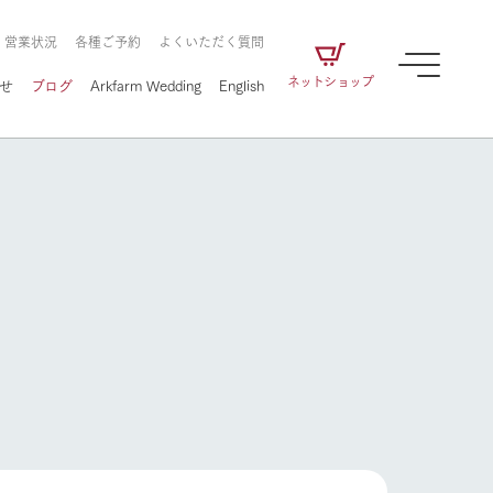
・営業状況
各種ご予約
よくいただく質問
ネットショップ
せ
ブログ
Arkfarm Wedding
English
牧場の楽しみ方
ェアの
牧場スタッフが季節ごとの楽しみ方やシーン
別の楽しみ方をナビゲート
に向けて
想い
企業情報
循環する
をはじめ、私たちが
届け、
の食品はすべて、「家
1972年から時代の変革とともに
この地で挑んできた
牧場の楽しみ方
農業のために推進し
を描く
て食べさせられるも
歩んできたArk館ヶ森のヒストリ
循環型農業のかたち
の取り組みをご紹介
る」という一貫した
ーや会社概要など、株式会社ア
で作られています。
ークにまつわる情報をご紹介し
アクティビティ／体験
ます。