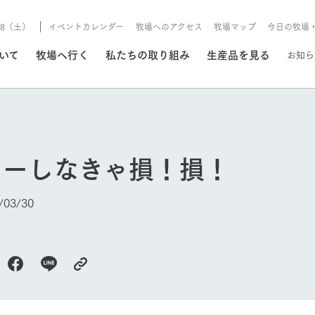
8/8（土）
イベントカレンダー
牧場へのアクセス
牧場マップ
今日の牧場
/8/8（土）
ついて
牧場へ行く
私たちの取り組み
生産品を見る
お知ら
いる情報
ローしなきゃ損！損！
・営業案内
イベント/フェア
牧場の天気、ガーデンの開
03/30
Ark館ヶ森で開催しているイベント・フ
更新
情報やスケジュール
rk館ヶ森
わたしたちの想い
つくる
生産品一覧
農業の未来
つなげる
生産品への
トーリーから、
域の豊かな自然
生きることは食べること。「食
おいしさと安心を、
健やかで笑顔溢れる毎日のため
循環型農業
食を人々に
Ark館ヶ森
今日の牧場
報
組みまで、関連
こだわりと、厳
はいのち」の理念に込められた
まっすぐにつくる
に、安全・安心で高品質なもの
持続可能な
未来への輪
族に安心し
げながら1Pで
元、愛情を込め
想いや、農業を未来につなぐた
だけをつくっています。
ている3つ
のだけを作
紹介します。
めの使命をお伝えします。
します。
信念のもと
ーデン
動物とふれあう