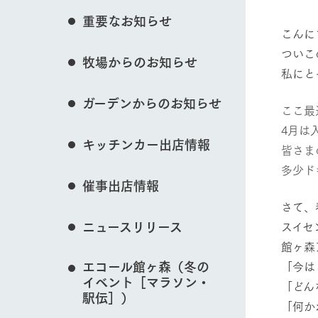
花のある美しい自
イベント/フェア
重要なお知らせ
わりを存分に味わ
こんに
営業時間・料金
ついこ
牧場からのお知らせ
交通アクセス
レストラン
私にと
よくいただく質問
牧場の生産品を知
動物とふれあう
ガーデンからのお知らせ
い、ビュッフェス
ここ最
団体のお客様へ
50周年ヒスト
4月は
周遊バス
ペットをお連れのお客様へ
キッチンカー出店情報
皆さま
アークグループの
記念し、これま
お問い合わせ・資料請求
牧場マップを見る
牧場内を巡る周遊
多少ド
とめた映像を制
催事出店情報
た。（動画サイ
さて、
ニュースリリース
スイセ
館ヶ森
営業時間・料金
交通アクセス
エコール館ヶ森（冬の
「今は
イベント［マラソン・
「どん
駅伝］）
「何か