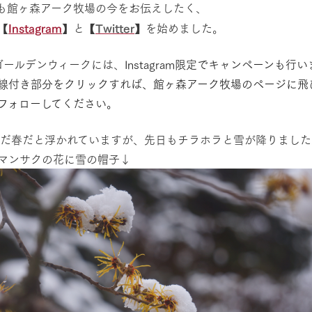
も館ヶ森アーク牧場の今をお伝えしたく、
【
Instagram
】と
【
Twitter
】
を始めました。
ゴールデンウィークには、
Instagram限定でキャンペーンも行
線付き部分をクリックすれば、館ヶ森アーク牧場のページに飛
フォローしてください。
春だ春だと浮かれていますが、先日もチラホラと雪が降りました
ンサクの花に雪の帽子↓