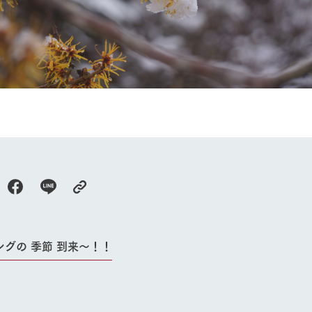
牧場に行く
私たちの取
今日の牧場
育てる
森について
館ヶ森エリアについて
つくる
イベント
つなげる
の想い
牧場の楽しみ方
循環する
Ark館ヶ森
フラワーガーデン
に向けて
動物とふれあう
生産品を見
アクティビティ・体験
ングの 季節 到来～！！
レストラン
トリー映像
生産品一覧
ショップ／お買い物
館ヶ森高原豚
牧場マップ
生産品への想