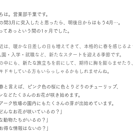
然環境の中、季節の移り変
触れて、感じて、学ぶ。館ヶ森の雄大な
レストラン/BBQ
う
なかで動物とふれあう
ちは。営業部千葉です。
の間3月に突入したと思ったら、明後日からはもう4月…。
ショップ／お買い物
ってあっという間の1ヶ月でした。
り尽くした料理人が腕を振
丹精込めて育てた生産品をはじめ、牧場
アクティビティ/体験
タイルで提供
逸品を取り揃えた店舗
近は、暖かな日差しの日も増えてきて、本格的に春を感じるよ
リー映像
入園・入学・就職など、新たなスタートを
迎える
季節です。
の中にも、
新たな旅立ち
を前にして、期待に胸を膨らませたり
創業50周年を
でのあゆみをま
周遊バス
バスのご案内
キドキしている方もいらっしゃるかもしれませんね。
作いたしまし
トが開きます）
春と言えば、ピンク色の桜に色とりどりのチューリップ、
ンなどたくさんのお花が咲き始めます。
アーク牧場の園内にもたくさんの芽が出始めています。
よくあるご質問
団体のお客様へ
ペ
どんなお花が咲いているの？」
な動物たちがいるの？」
お得な情報はないの？」