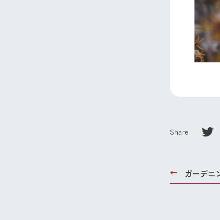
ホーム
Ark館ヶ
わたしたち
Share
1Pでわかる
農業の未来
企業情報
ガーデニ
事業一覧
50周年ヒス