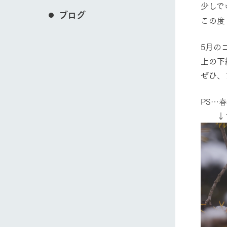
少しで
ブログ
この度
5月の
上の下
ぜひ、
PS…
↓マ