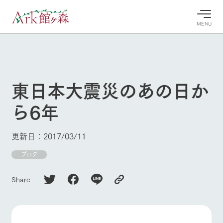
MENU
30°c
/
22°c
30°c
/
22°c
8/9
8/9
2026
2026
(日)
(日)
東日本大震災のあの日か
牧場へ行
よく見られている情報
ら6年
く
ホーム
今日の牧
イベン
牧場の楽
場・営業
ト/フェ
しみ方
Ark館ヶ森について
更新日：2017/03/11
案内
ア
牧場スタッフが
本日の営業時間
Ark館ヶ森で開
ブログ
季節ごとの楽し
牧場に行く
や牧場の天気、
催しているイベ
み方やシーン別
ガーデンの開花
ント・フェアの
の楽しみ方をナ
Share
状況などを毎日
情報やスケジュ
ビゲート
更新
ール
私たちの取り組み
生産品を見る