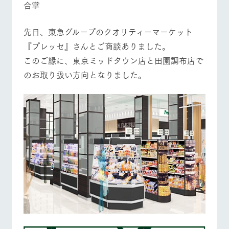
合掌
お問い合
牧場内を巡る周
わせ・資
営業時間・料金
交通アクセス
遊バスのご案内
料請求
先日、東急グループのクオリティーマーケット
個人情報取扱いについて
よくあるご質問
団体のお客様へ
『プレッセ』さんとご商談ありました。
このご縁に、東京ミッドタウン店と田園調布店で
ペットをお連れの
お問い合わせ
お客様へ
のお取り扱い方向となりました。