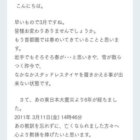
施設・体験情報
こんにちは。
牧場トップ
今日の牧場
牧場の楽しみ方
ArkFarm Wedding
フラワー
動物とふ
アクティ
早いもので3月ですね。
ガーデン
れあう
ビティ／
体験
皆様お変わりありませんでしょうか。
花のある美しい
触れて、感じ
もう首都圏では春めいてきていることと思いま
ツリーハウスや
自然環境の中、
て、学ぶ。館ヶ
お知らせ
各種体験教室な
季節の移り変わ
森の雄大な自然
イベント/フェア
レストラン/BBQ
フラワーガーデン
す。
ど、楽しみなが
りを存分に味わ
なかで動物とふ
ブログ
ら学べる様々な
岩手でもそろそろ春が･･･と思いきや、雪が散ら
う
れあう
アクティビティ
お問い合わせ・資料請求
つく昨今で、
営業時
なかなかスタッドレスタイヤを履きかえる事が出
生産品カタログ・資料DL
間・料金
レストラ
ショップ
牧場マッ
動物とふれあう
アクティビティ/体験
ショップ/お買い物
ン
／お買い
プ
来ない状態です。
交通アク
English (Google Translate)
物
セス
牧場の生産品を
牧場マップのダ
丹精込めて育て
知り尽くした料
ウンロード
よくいた
さて、あの東日本大震災より6年が経ちまし
だく質問
た生産品をはじ
理人が腕を振
た。
ネットショップ
め、牧場産の逸
い、ビュッフェ
牧場マップを見る
周遊バス
団体のお
品を取り揃えた
スタイルで提供
客様へ
2011年 3月11日(金) 14時46分
店舗
あの教訓を忘れずに、亡くなられました方々へ
ペットを
お連れの
心より黙祷を捧げたいと思います。
周遊バス
お客様へ