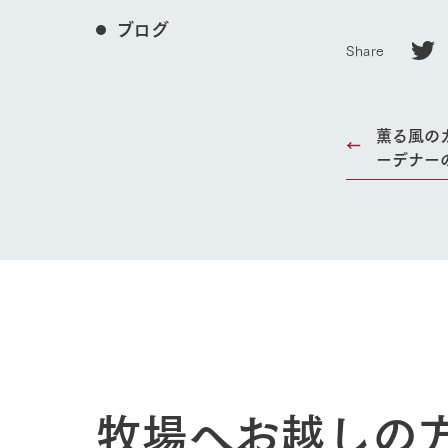
ブログ
Share
薫る風の
ーデナー
ホーム
Ark館ヶ
わたしたち
牧場へお越しの
1Pでわかる
農業の未来