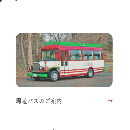
動物とふれあう
生産品を見
アクティビティ・体験
レストラン
トリー映像
生産品一覧
ショップ／お買い物
館ヶ森高原豚
牧場マップ
生産品への想
周遊バスのご案内
Arkfarm Wed
営業時間・料金
アクセス
Arkfarm 
ペットをお連れのお客様へ
よくいただく質問
周遊バスのご案内