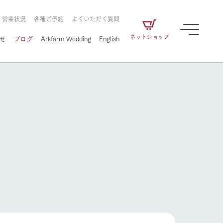
・営業状況
各種ご予約
よくいただく質問
ネットショップ
せ
ブログ
Arkfarm Wedding
English
牧場の楽しみ方
ェアの
牧場スタッフが季節ごとの楽しみ方やシーン
別の楽しみ方をナビゲート
に向けて
想い
企業情報
循環する
牧場の楽しみ方
をはじめ、私たちが
届け、
の食品はすべて、「家
1972年から時代の変革とともに
この地で挑んできた
農業のために推進し
を描く
て食べさせられるも
歩んできたArk館ヶ森のヒストリ
循環型農業のかたち
の取り組みをご紹介
る」という一貫した
ーや会社概要など、株式会社ア
で作られています。
ークにまつわる情報をご紹介し
アクティビティ／体験
ます。
フラワーガーデン