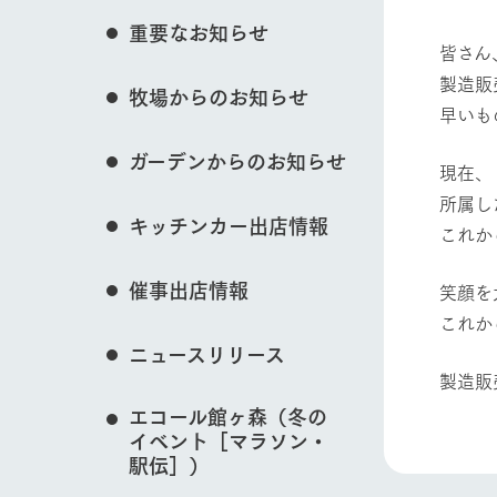
花のある美しい自
重要なお知らせ
わりを存分に味わ
皆さん
営業時間・料金
製造販
牧場からのお知らせ
交通アクセス
レストラン
動物とふれあう
早いも
よくいただく質問
牧場の生産品を知
ガーデンからのお知らせ
い、ビュッフェス
現在、
団体のお客様へ
50周年ヒスト
所属し
周遊バス
ペットをお連れのお客様へ
牧場マップを見る
キッチンカー出店情報
これか
アークグループの
記念し、これま
お問い合わせ・資料請求
牧場内を巡る周遊
とめた映像を制
催事出店情報
笑顔を
た。（動画サイ
これか
ニュースリリース
営業時間・料金
交通アクセス
製造販
エコール館ヶ森（冬の
イベント［マラソン・
駅伝］）