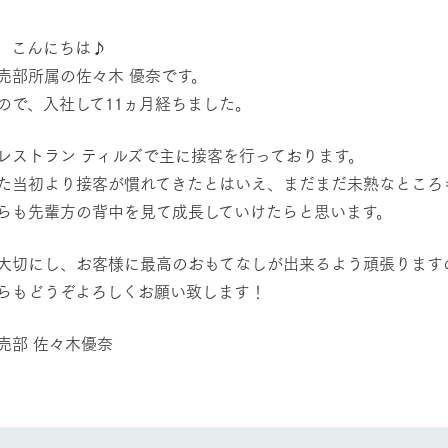
然環境の中、季節の移り変
触れて、感じて、学ぶ。館ヶ森の雄大な
う
なかで動物とふれあう
、こんにちは♪
売部所属の佐々木 優奈です。
ショップ／お買い物
アクティビティ/体験
ので、入社して11ヵ月経ちました。
り尽くした料理人が腕を振
丹精込めて育てた生産品をはじめ、牧場
タイルで提供
逸品を取り揃えた店舗
レストラン ティルズで主に接客を行っております。
リー映像
た当初より接客が慣れてきたとはいえ、まだまだ未熟なところ
周遊バス
らも先輩方の背中を見て成長していけたらと思います。
創業50周年を
でのあゆみをま
バスのご案内
作いたしまし
大切にし、お客様に最高のおもてなしが出来るよう頑張ります
トが開きます）
らもどうぞよろしくお願い致します！
よくあるご質問
団体のお客様へ
ペ
売部 佐々木優奈