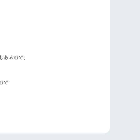
自然
ツリーハウスや各種体験教室など、楽しみな
がら学べる様々なアクティビティ
牧場マップ
ショップ/お買い物
産の
牧場マップのダウンロード
もあるので、
ので
ットをお連れの
お客様へ
お問い合わせ