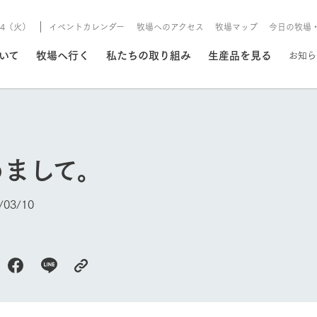
8/4（火）
イベントカレンダー
牧場へのアクセス
牧場マップ
今日の牧場
/8/4（火）
ついて
牧場へ行く
私たちの取り組み
生産品を見る
お知ら
いる情報
めまして。
・営業案内
イベント/フェア
牧場の天気、ガーデンの開
03/10
Ark館ヶ森で開催しているイベント・フ
更新
情報やスケジュール
rk館ヶ森
わたしたちの想い
つくる
生産品一覧
農業の未来
つなげる
生産品への
今日の牧場
トーリーから、
域の豊かな自然
生きることは食べること。「食
おいしさと安心を、
健やかで笑顔溢れる毎日のため
循環型農業
食を人々に
Ark館ヶ森
報
組みまで、関連
こだわりと、厳
はいのち」の理念に込められた
まっすぐにつくる
に、安全・安心で高品質なもの
持続可能な
未来への輪
族に安心し
げながら1Pで
元、愛情を込め
想いや、農業を未来につなぐた
だけをつくっています。
ている3つ
のだけを作
紹介します。
めの使命をお伝えします。
します。
信念のもと
ーデン
動物とふれあう
レストラン/BBQ