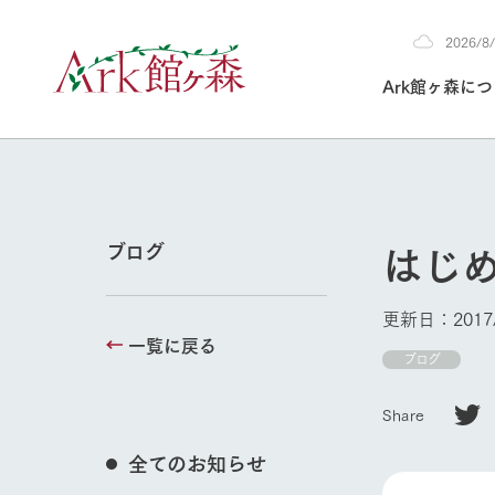
2026/
2026
Ark館ヶ森に
8/4
30°c
/
22°c
2026
(火)
Ark館ヶ森について
私たちの取り組み
生産品を見る
牧場へ行く
よく見られて
はじ
ブログ
今日の牧場
本日の営業時間や
更新日：2017/
花状況などを毎日
一覧に戻る
1Pでわかる A
育てる
館ヶ森高原豚
ブログ
牧場トップ
私たちの創業ス
環境を整え、
岩手県館ヶ森地
施設・体験情
Share
事業領域・取り
豊かな命を育む
の中、徹底した
トピックを取り上
しい衛生管理の
わかりやすくご
て育てています。
全てのお知らせ
フラワーガ
イベント/フェア