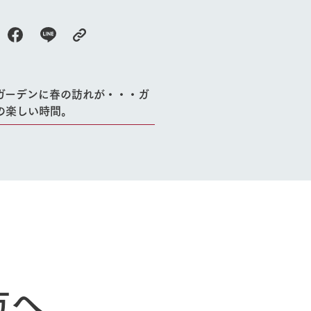
ガーデンに春の訪れが・・・ガ
の楽しい時間。
牧場に行く
私たちの取
今日の牧場
育てる
森について
館ヶ森エリアについて
つくる
イベント
つなげる
の想い
牧場の楽しみ方
循環する
方へ
Ark館ヶ森
フラワーガーデン
に向けて