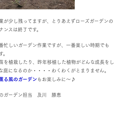
牧場に行く
私たちの取
業が少し残ってますが、とりあえずローズガーデンの
ナンスは終了です。
今日の牧場
育てる
森について
館ヶ森エリアについて
つくる
番忙しいガーデン作業ですが、一番楽しい時期でも
イベント
つなげる
の想い
牧場の楽しみ方
循環する
す。
Ark館ヶ森
フラワーガーデン
苗を植栽したり、昨年移植した植物がどんな成長をし
に向けて
動物とふれあう
な庭になるのか・・・・わくわくがとまりません。
生産品を見
アクティビティ・体験
薫る風のガーデン
もお楽しみに～♪
レストラン
トリー映像
生産品一覧
ショップ／お買い物
のガーデン担当 及川 勝恵
館ヶ森高原豚
牧場マップ
生産品への想
周遊バスのご案内
Arkfarm Wed
営業時間・料金
アクセス
Arkfarm 
ペットをお連れのお客様へ