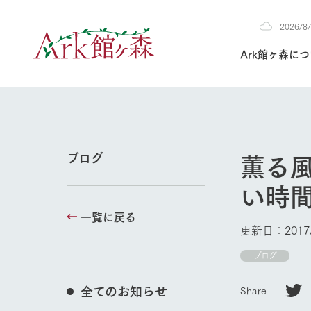
2026/
2026
Ark館ヶ森に
8/5
30°c
/
22°c
2026
(水)
Ark館ヶ森について
私たちの取り組み
生産品を見る
牧場へ行く
よく見られて
薫る
ブログ
今日の牧場
い時
本日の営業時間や
花状況などを毎日
一覧に戻る
1Pでわかる A
育てる
館ヶ森高原豚
更新日：2017/
私たちの創業ス
環境を整え、
岩手県館ヶ森地
ブログ
施設・体験情
事業領域・取り
豊かな命を育む
の中、徹底した
トピックを取り上
しい衛生管理の
牧場トップ
わかりやすくご
て育てています。
全てのお知らせ
Share
フラワーガ