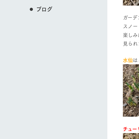
ブログ
ガーデ
スノー
楽しみ
見られ
水仙
は
チュー