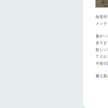
ホーム
除草作
メンテ
Ark館ヶ
春が一
わたしたち
ありま
1Pでわかる
新しい
農業の未来
てどん
企業情報
今後の
事業一覧
50周年ヒス
薫る風