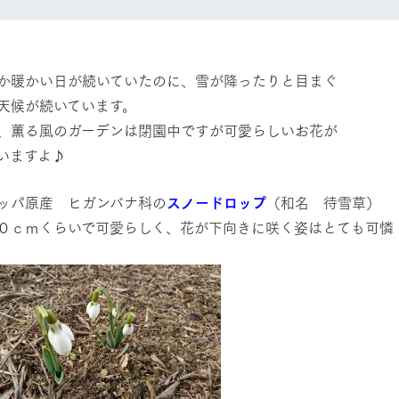
然環境の中、季節の移り変
触れて、感じて、学ぶ。館ヶ森の雄大な
う
なかで動物とふれあう
レストラン/BBQ
ショップ／お買い物
か暖かい日が続いていたのに、雪が降ったりと目まぐ
天候が続いています。
り尽くした料理人が腕を振
丹精込めて育てた生産品をはじめ、牧場
、薫る風のガーデンは閉園中ですが可愛らしいお花が
タイルで提供
逸品を取り揃えた店舗
アクティビティ/体験
リー映像
いますよ♪
創業50周年を
ッパ原産 ヒガンバナ科の
スノードロップ
（和名 待雪草）
でのあゆみをま
バスのご案内
作いたしまし
０ｃｍくらいで可愛らしく、花が下向きに咲く姿はとても可憐
トが開きます）
周遊バス
よくあるご質問
団体のお客様へ
ペ