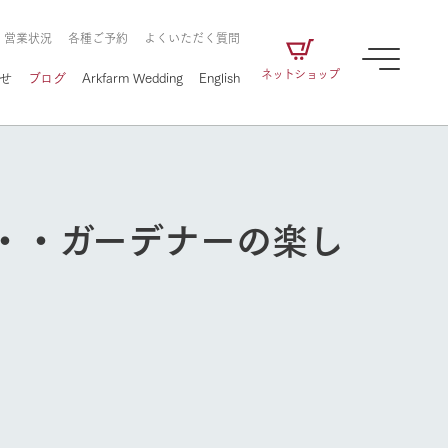
・営業状況
各種ご予約
よくいただく質問
ネットショップ
せ
ブログ
Arkfarm Wedding
English
・・ガーデナーの楽し
牧場の楽しみ方
ェアの
牧場スタッフが季節ごとの楽しみ方やシーン
別の楽しみ方をナビゲート
に向けて
想い
企業情報
循環する
をはじめ、私たちが
届け、
の食品はすべて、「家
1972年から時代の変革とともに
この地で挑んできた
農業のために推進し
を描く
て食べさせられるも
歩んできたArk館ヶ森のヒストリ
循環型農業のかたち
の取り組みをご紹介
る」という一貫した
ーや会社概要など、株式会社ア
牧場の楽しみ方
で作られています。
ークにまつわる情報をご紹介し
アクティビティ／体験
ます。