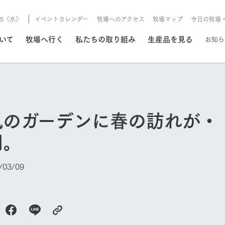
8/5（水）
イベントカレンダー
牧場へのアクセス
牧場マップ
今日の牧場
/8/5（水）
ついて
牧場へ行く
私たちの取り組み
生産品を見る
お知ら
いる情報
風のガーデンに春の訪れが・
・営業案内
イベント/フェア
間。
牧場の天気、ガーデンの開
Ark館ヶ森で開催しているイベント・フ
更新
情報やスケジュール
rk館ヶ森
わたしたちの想い
つくる
生産品一覧
農業の未来
つなげる
生産品への
03/09
トーリーから、
域の豊かな自然
生きることは食べること。「食
おいしさと安心を、
健やかで笑顔溢れる毎日のため
循環型農業
食を人々に
Ark館ヶ森
報
組みまで、関連
こだわりと、厳
はいのち」の理念に込められた
まっすぐにつくる
に、安全・安心で高品質なもの
持続可能な
未来への輪
族に安心し
げながら1Pで
元、愛情を込め
想いや、農業を未来につなぐた
だけをつくっています。
ている3つ
のだけを作
今日の牧場
紹介します。
めの使命をお伝えします。
します。
信念のもと
ーデン
動物とふれあう