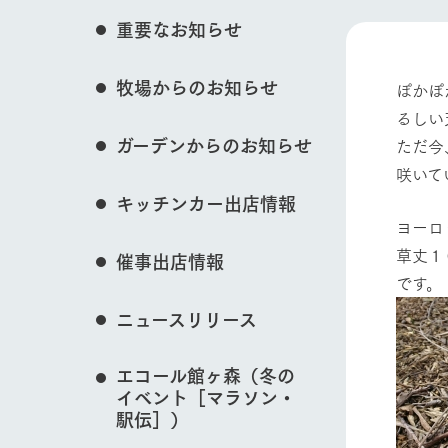
花のある美しい自
重要なお知らせ
わりを存分に味わ
営業時間・料金
イベント/フェア
牧場からのお知らせ
交通アクセス
レストラン
ぽかぽ
るしい
よくいただく質問
牧場の生産品を知
ガーデンからのお知らせ
ただ今
い、ビュッフェス
団体のお客様へ
動物とふれあう
50周年ヒスト
咲いて
周遊バス
ペットをお連れのお客様へ
キッチンカー出店情報
アークグループの
ヨーロ
記念し、これま
お問い合わせ・資料請求
牧場内を巡る周遊
とめた映像を制
草丈１
催事出店情報
た。（動画サイ
牧場マップを見る
です。
ニュースリリース
エコール館ヶ森（冬の
イベント［マラソン・
営業時間・料金
交通アクセス
駅伝］）