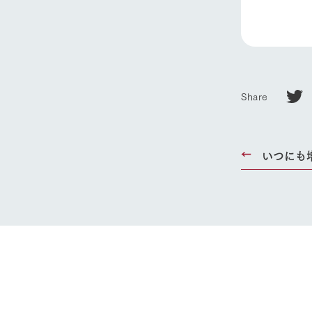
ホーム
Ark館ヶ
Share
わたしたち
いつにも
1Pでわかる
農業の未来
企業情報
事業一覧
50周年ヒス