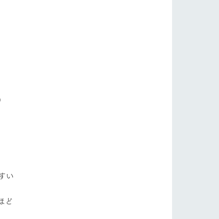
フラワーガーデン
自然
ツリーハウスや各種体験教室など、楽しみな
がら学べる様々なアクティビティ
牧場マップ
ショップ/お買い物
産の
牧場マップのダウンロード
）
ットをお連れの
お客様へ
お問い合わせ
すい
ほど