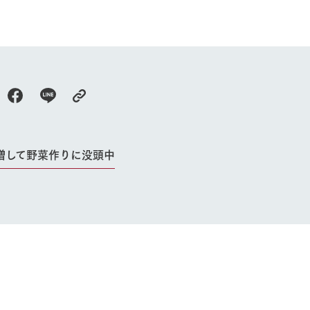
牧場に行く
私たちの取
今日の牧場
育てる
森について
館ヶ森エリアについて
つくる
イベント
つなげる
の想い
牧場の楽しみ方
循環する
増して野菜作りに没頭中
Ark館ヶ森
フラワーガーデン
に向けて
動物とふれあう
生産品を見
アクティビティ・体験
レストラン
トリー映像
生産品一覧
ショップ／お買い物
館ヶ森高原豚
牧場マップ
生産品への想
周遊バスのご案内
Arkfarm Wed
営業時間・料金
アクセス