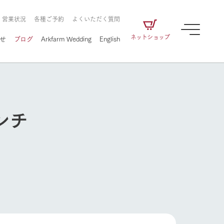
・営業状況
各種ご予約
よくいただく質問
ネットショップ
せ
ブログ
Arkfarm Wedding
English
ンチ
牧場の楽しみ方
ェアの
牧場スタッフが季節ごとの楽しみ方やシーン
別の楽しみ方をナビゲート
に向けて
想い
企業情報
循環する
をはじめ、私たちが
届け、
の食品はすべて、「家
1972年から時代の変革とともに
この地で挑んできた
牧場の楽しみ方
農業のために推進し
を描く
て食べさせられるも
歩んできたArk館ヶ森のヒストリ
循環型農業のかたち
の取り組みをご紹介
る」という一貫した
ーや会社概要など、株式会社ア
で作られています。
ークにまつわる情報をご紹介し
アクティビティ／体験
ます。