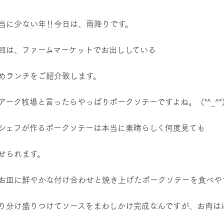
レストラン/BBQ
然環境の中、季節の移り変
触れて、感じて、学ぶ。館ヶ森の雄大な
う
なかで動物とふれあう
当に少ない年‼今日は、雨降りです。
ショップ／お買い物
回は、ファームマーケットでお出ししている
アクティビティ/体験
り尽くした料理人が腕を振
丹精込めて育てた生産品をはじめ、牧場
タイルで提供
逸品を取り揃えた店舗
めランチをご紹介致します。
リー映像
アーク牧場と言ったらやっぱりポークソテーですよね。（*^_^*
創業50周年を
周遊バス
でのあゆみをま
バスのご案内
作いたしまし
シェフが作るポークソテーは本当に素晴らしく何度見ても
トが開きます）
せられます。
よくあるご質問
団体のお客様へ
ペ
お皿に鮮やかな付け合わせと焼き上げたポークソテーを食べや
り分け盛りつけてソースをまわしかけ完成なんですが、お肉は