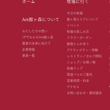
ホーム
牧場に行く
今日の牧場
Ark館ヶ森について
館ヶ森エリアについて
イベント
わたしたちの想い
牧場の楽しみ方
1PでわかるArk館ヶ森
フラワーガーデン
農業の未来に向けて
動物とふれあう
企業情報
アクティビティ・体験
事業一覧
レストラン／セルフBBQ
ショップ／お買い物
牧場マップ
周遊バスのご案内
営業時間・料金
アクセス
お問い合わせ・資料請求