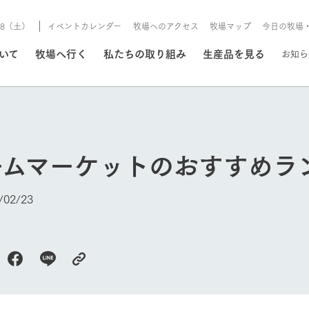
8/8（土）
イベントカレンダー
牧場へのアクセス
牧場マップ
今日の牧場
/8/8（土）
ついて
牧場へ行く
私たちの取り組み
生産品を見る
お知ら
いる情報
ームマーケットのおすすめラ
・営業案内
イベント/フェア
牧場の天気、ガーデンの開
02/23
Ark館ヶ森で開催しているイベント・フ
更新
情報やスケジュール
rk館ヶ森
わたしたちの想い
つくる
生産品一覧
農業の未来
つなげる
生産品への
トーリーから、
域の豊かな自然
生きることは食べること。「食
おいしさと安心を、
健やかで笑顔溢れる毎日のため
循環型農業
食を人々に
Ark館ヶ森
今日の牧場
報
組みまで、関連
こだわりと、厳
はいのち」の理念に込められた
まっすぐにつくる
に、安全・安心で高品質なもの
持続可能な
未来への輪
族に安心し
げながら1Pで
元、愛情を込め
想いや、農業を未来につなぐた
だけをつくっています。
ている3つ
のだけを作
紹介します。
めの使命をお伝えします。
します。
信念のもと
ーデン
動物とふれあう