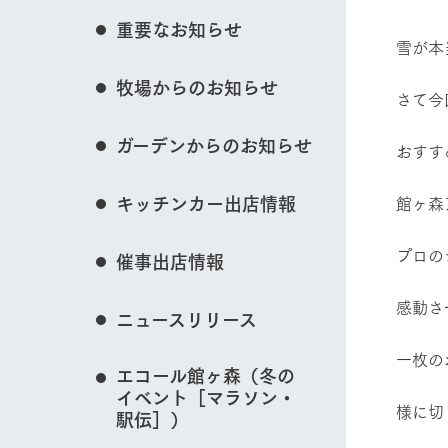
イベント/フェア
花のある美しい自
重要なお知らせ
わりを存分に味わ
雪が本
営業時間・料金
牧場からのお知らせ
交通アクセス
レストラン
さて今
動物とふれあう
よくいただく質問
牧場の生産品を知
ガーデンからのお知らせ
い、ビュッフェス
おすす
団体のお客様へ
50周年ヒスト
周遊バス
ペットをお連れのお客様へ
キッチンカー出店情報
館ヶ森
アークグループの
牧場マップを見る
記念し、これま
お問い合わせ・資料請求
牧場内を巡る周遊
とめた映像を制
プロの
催事出店情報
た。（動画サイ
感動さ
ニュースリリース
営業時間・料金
交通アクセス
一枚の
エコール館ヶ森（冬の
イベント［マラソン・
様に切
駅伝］）