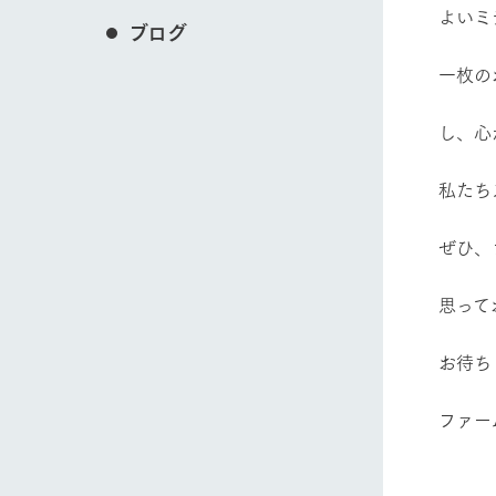
よいミ
ブログ
一枚の
し、心
私たち
ぜひ、
思って
お待ち
ファー