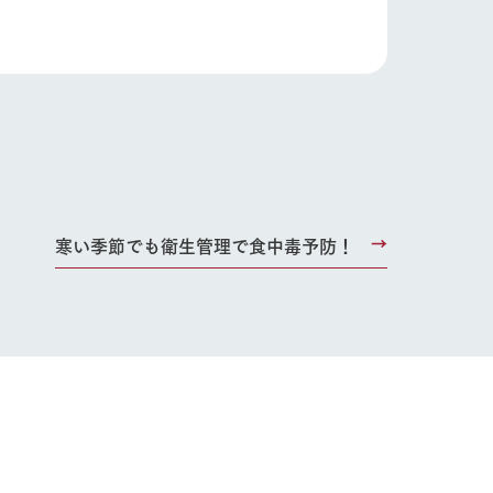
り組み
お知らせ
ブログ
お問い合わせ・資料請求
生産品カタログ・資料DL
English (Google Translate)
寒い季節でも衛生管理で食中毒予防！
る
い
ネットショップ
ding