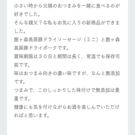
施設・体験情報
小さい時から父親のおつまみを一緒に食べるのが
好きでした。
牧場トップ
今日の牧場
牧場の楽しみ方
ArkFarm Wedding
フラワー
動物とふ
アクティ
そんな親父？な私もお気に入りの新商品ができま
ガーデン
れあう
ビティ／
体験
した。
花のある美しい
触れて、感じ
ツリーハウスや
自然環境の中、
て、学ぶ。館ヶ
館ヶ森高原豚ドライソーセージ（ミニ）と館ヶ森
お知らせ
各種体験教室な
季節の移り変わ
森の雄大な自然
イベント/フェア
レストラン/BBQ
フラワーガーデン
高原豚ドライポークです。
ど、楽しみなが
りを存分に味わ
なかで動物とふ
ブログ
ら学べる様々な
う
れあう
賞味期限は３０日と期間は長く、常温でも保存可
アクティビティ
お問い合わせ・資料請求
能です。
営業時
生産品カタログ・資料DL
間・料金
味はおつまみ向きの濃い味ですが、なんと無添加
レストラ
ショップ
牧場マッ
動物とふれあう
アクティビティ/体験
ショップ/お買い物
ン
／お買い
プ
です。
交通アク
English (Google Translate)
物
セス
牧場の生産品を
牧場マップのダ
つまみで、このしっかりした味付けで無添加は貴
丹精込めて育て
知り尽くした料
ウンロード
よくいた
重です。
だく質問
た生産品をはじ
理人が腕を振
ネットショップ
め、牧場産の逸
い、ビュッフェ
健康にも気を付けながらお酒を楽しんでいただけ
団体のお
牧場マップを見る
周遊バス
品を取り揃えた
スタイルで提供
客様へ
ればと思います。
店舗
ペットを
お連れの
周遊バス
お客様へ