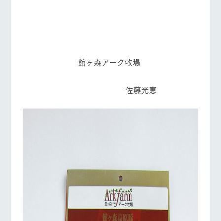
お問い合
牧場内を巡る周
わせ・資
遊バスのご案内
営業時間・料金
交通アクセス
料請求
個人情報取扱いについて
よくあるご質問
団体のお客様へ
館ヶ森アーク牧場
ペットをお連れの
お問い合わせ
お客様へ
佐藤光恵