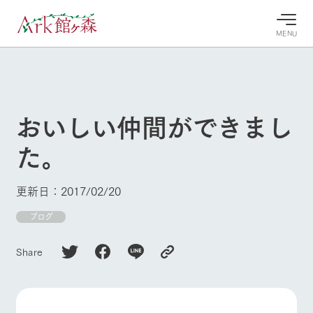
MENU
30°c
/
22°c
30°c
/
22°c
8/7
8/7
2026
2026
(金)
(金)
おいしい仲間ができまし
牧場へ行
よく見られている情報
た。
く
ホーム
今日の牧
イベン
牧場の楽
場・営業
ト/フェ
しみ方
Ark館ヶ森について
更新日：2017/02/20
案内
ア
牧場スタッフが
本日の営業時間
Ark館ヶ森で開
ブログ
季節ごとの楽し
牧場に行く
や牧場の天気、
催しているイベ
み方やシーン別
ガーデンの開花
ント・フェアの
の楽しみ方をナ
Share
状況などを毎日
情報やスケジュ
ビゲート
更新
ール
私たちの取り組み
生産品を見る