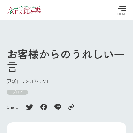
MENU
30°c
/
22°c
30°c
/
22°c
8/8
8/8
2026
2026
(土)
(土)
お客様からのうれしい一
牧場へ行
よく見られている情報
言
く
ホーム
今日の牧
イベン
牧場の楽
場・営業
ト/フェ
しみ方
Ark館ヶ森について
更新日：2017/02/11
案内
ア
牧場スタッフが
本日の営業時間
Ark館ヶ森で開
ブログ
季節ごとの楽し
牧場に行く
や牧場の天気、
催しているイベ
み方やシーン別
ガーデンの開花
ント・フェアの
の楽しみ方をナ
Share
状況などを毎日
情報やスケジュ
ビゲート
更新
ール
私たちの取り組み
生産品を見る