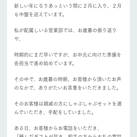
施設・体験情報
新しい年になりあっという間に２月に入り、２月
牧場トップ
今日の牧場
牧場の楽しみ方
も中盤を迎えています。
ArkFarm Wedding
フラワー
動物とふ
アクティ
ガーデン
れあう
ビティ／
体験
私が配属しいる営業部では、お歳暮の振り返り
花のある美しい
触れて、感じ
イベント/フェア
レストラン/BBQ
フラワーガーデン
や、
ツリーハウスや
自然環境の中、
て、学ぶ。館ヶ
お知らせ
各種体験教室な
季節の移り変わ
森の雄大な自然
ど、楽しみなが
りを存分に味わ
なかで動物とふ
ブログ
時期的にまだ早いですが、お中元に向けた準備を
ら学べる様々な
う
れあう
アクティビティ
お問い合わせ・資料請求
各担当で進め始めています。
営業時
動物とふれあう
アクティビティ/体験
ショップ/お買い物
生産品カタログ・資料DL
間・料金
レストラ
ショップ
牧場マッ
その中で、お歳暮の時期、お客様から頂いたお声
ン
／お買い
プ
交通アク
English (Google Translate)
物
セス
のなかで、ありがたいお言葉をいただきました。
牧場の生産品を
牧場マップのダ
丹精込めて育て
知り尽くした料
ウンロード
よくいた
だく質問
た生産品をはじ
牧場マップを見る
周遊バス
理人が腕を振
そのお客様は親戚の方にしゃぶしゃぶセットを選
ネットショップ
め、牧場産の逸
い、ビュッフェ
団体のお
品を取り揃えた
んでいただき、手配をしていました。
スタイルで提供
客様へ
店舗
ペットを
お連れの
ある日、お客様からお電話をいただき、
周遊バス
お客様へ
「頼んだギフトが届き、相手の方からお礼の電話