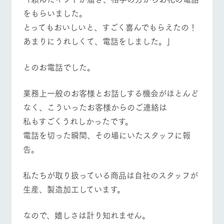
営業時間・料金
交通アクセス
お問い合
牧場内を巡る周
をもらいました。
わせ・資
遊バスのご案内
料請求
とってもおいしいと、すごく喜んでもらえたの！
よくあるご質問
団体のお客様へ
個人情報取扱いについて
あまりにうれしくて、電話をしました。」
ペットをお連れの
お問い合わせ
お客様へ
とのお電話でした。
業務上一般のお客様とお話しする機会がほとんど
なく、こういったお客様からのご連絡は
私もすごくうれしかったです。
電話を切った瞬間、その場にいたスタッフに報
告。
私たちが取り扱っている商品は自社のスタッフが
生産、製造加工しています。
なので、嬉しさは計り知れません。