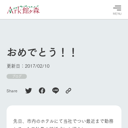
MENU
30°c
/
22°c
30°c
/
22°c
8/11
8/11
2026
2026
(火)
(火)
おめでとう！！
牧場へ行
よく見られている情報
く
ホーム
更新日：2017/02/10
今日の牧
イベン
牧場の楽
場・営業
ト/フェ
しみ方
Ark館ヶ森について
ブログ
案内
ア
牧場スタッフが
本日の営業時間
Ark館ヶ森で開
季節ごとの楽し
Share
牧場に行く
や牧場の天気、
催しているイベ
み方やシーン別
ガーデンの開花
ント・フェアの
の楽しみ方をナ
状況などを毎日
情報やスケジュ
ビゲート
更新
ール
私たちの取り組み
先日、市内のホテルにて当社でつい最近まで勤務
生産品を見る