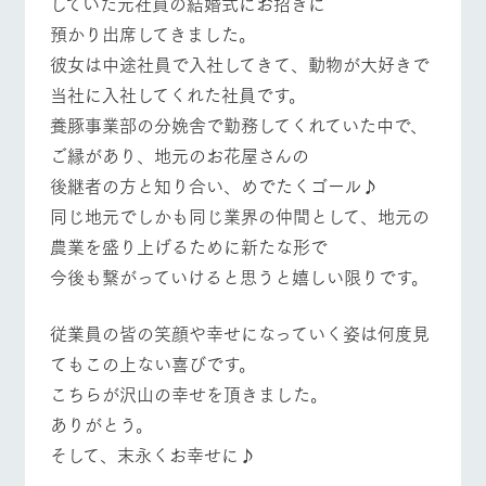
していた元社員の結婚式にお招きに
施設・体験情報
牧場トップ
今日の牧場
牧場の楽しみ方
預かり出席してきました。
ArkFarm Wedding
フラワー
動物とふ
アクティ
彼女は中途社員で入社してきて、動物が大好きで
ガーデン
れあう
ビティ／
当社に入社してくれた社員です。
体験
花のある美しい
触れて、感じ
イベント/フェア
レストラン/BBQ
フラワーガーデン
​養豚事業部の分娩舎で勤務してくれていた中で、
ツリーハウスや
自然環境の中、
て、学ぶ。館ヶ
お知らせ
ご縁があり、地元のお花屋さんの
各種体験教室な
季節の移り変わ
森の雄大な自然
ど、楽しみなが
りを存分に味わ
なかで動物とふ
ブログ
後継者の方と知り合い、めでたくゴール♪
ら学べる様々な
う
れあう
アクティビティ
​同じ地元でしかも同じ業界の仲間として、地元の
お問い合わせ・資料請求
動物とふれあう
アクティビティ/体験
ショップ/お買い物
営業時
農業を盛り上げるために新たな形で
生産品カタログ・資料DL
間・料金
レストラ
ショップ
牧場マッ
​今後も繋がっていけると思うと嬉しい限りです。
ン
／お買い
プ
交通アク
English (Google Translate)
物
セス
牧場の生産品を
牧場マップのダ
​従業員の皆の笑顔や幸せになっていく姿は何度見
丹精込めて育て
知り尽くした料
ウンロード
よくいた
牧場マップを見る
周遊バス
だく質問
た生産品をはじ
理人が腕を振
てもこの上ない喜びです。
ネットショップ
め、牧場産の逸
い、ビュッフェ
団体のお
​こちらが沢山の幸せを頂きました。
品を取り揃えた
スタイルで提供
客様へ
店舗
ありがとう。
ペットを
お連れの
そして、末永くお幸せに♪
周遊バス
お客様へ
営業時間・料金
交通アクセス