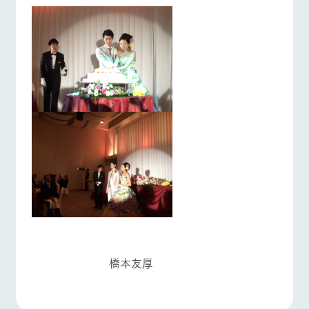
お問い合
牧場内を巡る周
わせ・資
遊バスのご案内
料請求
よくあるご質問
団体のお客様へ
個人情報取扱いについて
ペットをお連れの
お問い合わせ
お客様へ
橋本友厚