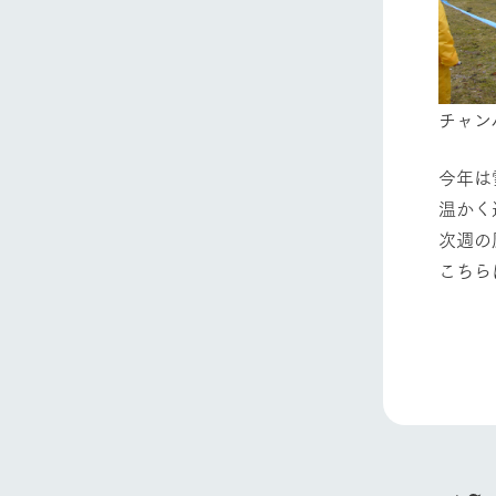
チ
今年は
温かく
次週の
ホーム
こちら
Ark館ヶ
わたしたち
1Pでわかる
農業の未来
企業情報