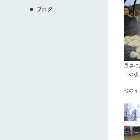
ブログ
見事に
この後
他のイ