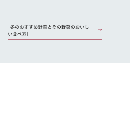
｢冬のおすすめ野菜とその野菜のおいし
い
い食べ方｣
ネットショップ
ding
Wedding