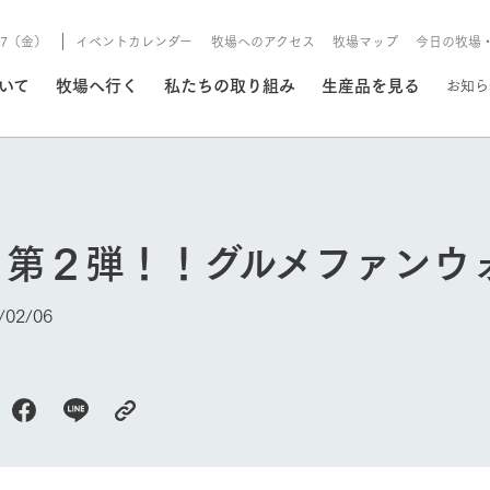
8/7（金）
イベントカレンダー
牧場へのアクセス
牧場マップ
今日の牧場
/8/7（金）
ついて
牧場へ行く
私たちの取り組み
生産品を見る
お知ら
いる情報
り第２弾！！グルメファンウ
・営業案内
イベント/フェア
牧場の天気、ガーデンの開
02/06
Ark館ヶ森で開催しているイベント・フ
更新
情報やスケジュール
rk館ヶ森
わたしたちの想い
つくる
生産品一覧
農業の未来
つなげる
生産品への
トーリーから、
域の豊かな自然
生きることは食べること。「食
おいしさと安心を、
健やかで笑顔溢れる毎日のため
循環型農業
食を人々に
Ark館ヶ森
報
組みまで、関連
こだわりと、厳
はいのち」の理念に込められた
まっすぐにつくる
に、安全・安心で高品質なもの
持続可能な
未来への輪
族に安心し
今日の牧場
げながら1Pで
元、愛情を込め
想いや、農業を未来につなぐた
だけをつくっています。
ている3つ
のだけを作
紹介します。
めの使命をお伝えします。
します。
信念のもと
ーデン
動物とふれあう