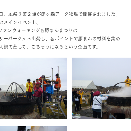
然環境の中、季節の移り変
触れて、感じて、学ぶ。館ヶ森の雄大な
レストラン/BBQ
う
なかで動物とふれあう
日、風祭り第２弾が館ヶ森アーク牧場で開催されました。
のメインイベント、
ショップ／お買い物
ファンウォーキング＆豚まんまつりは
り尽くした料理人が腕を振
丹精込めて育てた生産品をはじめ、牧場
リーパークから出発し、各ポイントで豚まんの材料を集め
アクティビティ/体験
タイルで提供
逸品を取り揃えた店舗
大鍋で蒸して、ごちそうになるという企画です。
リー映像
創業50周年を
でのあゆみをま
バスのご案内
周遊バス
作いたしまし
トが開きます）
よくあるご質問
団体のお客様へ
ペ