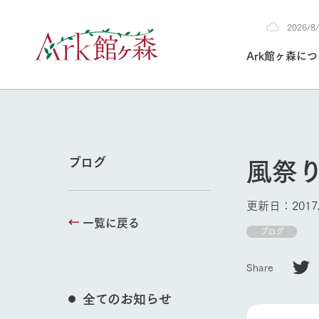
2026/
2026
Ark館ヶ森に
8/7
30°c
/
22°c
2026
(金)
Ark館ヶ森について
私たちの取り組み
生産品を見る
牧場へ行く
よく見られて
風祭
ブログ
今日の牧場
本日の営業時間や
更新日：2017/
花状況などを毎日
一覧に戻る
1Pでわかる A
育てる
館ヶ森高原豚
ブログ
私たちの創業ス
環境を整え、
岩手県館ヶ森地
施設・体験情
Share
事業領域・取り
豊かな命を育む
の中、徹底した
牧場トップ
トピックを取り上
しい衛生管理の
わかりやすくご
て育てています。
全てのお知らせ
フラワーガ