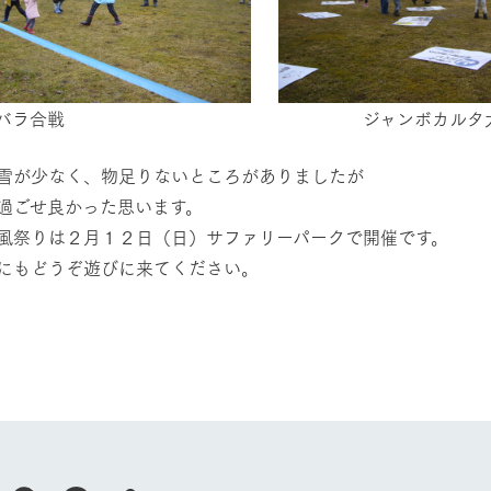
ャンバラ合戦 ジャンボカルタ大
雪が少なく、物足りないところがありましたが
過ごせ良かった思います。
風祭りは２月１２日（日）サファリーパークで開催です。
牧場に行く
私たちの取
にもどうぞ遊びに来てください。
経営企画室
今日の牧場
育てる
森について
館ヶ森エリアについて
つくる
イベント
つなげる
の想い
牧場の楽しみ方
循環する
Ark館ヶ森
フラワーガーデン
に向けて
動物とふれあう
生産品を見