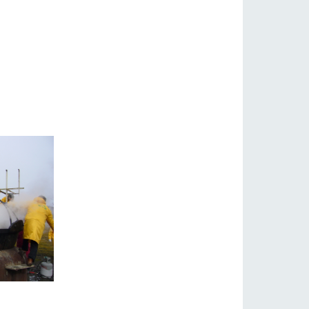
自然
ツリーハウスや各種体験教室など、楽しみな
フラワーガーデン
がら学べる様々なアクティビティ
牧場マップ
産の
牧場マップのダウンロード
ショップ/お買い物
ットをお連れの
お客様へ
お問い合わせ