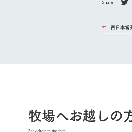
Share
事業一覧
50周年ヒス
西日本営
牧場へお越しの
For visitors to the farm