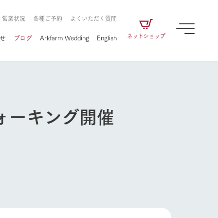
・営業状況
各種ご予約
よくいただく質問
ネットショップ
せ
ブログ
Arkfarm Wedding
English
ォーキング開催
牧場の楽しみ方
ェアの
牧場スタッフが季節ごとの楽しみ方やシーン
別の楽しみ方をナビゲート
に向けて
想い
企業情報
循環する
をはじめ、私たちが
届け、
の食品はすべて、「家
1972年から時代の変革とともに
この地で挑んできた
農業のために推進し
を描く
て食べさせられるも
歩んできたArk館ヶ森のヒストリ
循環型農業のかたち
牧場の楽しみ方
の取り組みをご紹介
る」という一貫した
ーや会社概要など、株式会社ア
で作られています。
ークにまつわる情報をご紹介し
アクティビティ／体験
ます。