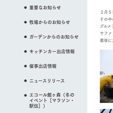
花のある美しい自
重要なお知らせ
イベント/フェア
わりを存分に味わ
２月５
営業時間・料金
その中
牧場からのお知らせ
交通アクセス
レストラン
グルメ
よくいただく質問
牧場の生産品を知
サファ
動物とふれあう
ガーデンからのお知らせ
い、ビュッフェス
最後に
団体のお客様へ
50周年ヒスト
周遊バス
ペットをお連れのお客様へ
キッチンカー出店情報
アークグループの
記念し、これま
お問い合わせ・資料請求
牧場内を巡る周遊
牧場マップを見る
とめた映像を制
催事出店情報
た。（動画サイ
ニュースリリース
営業時間・料金
交通アクセス
エコール館ヶ森（冬の
イベント［マラソン・
駅伝］）