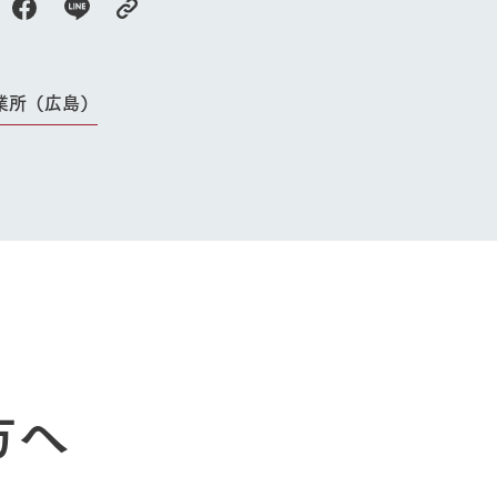
アクティビティ・体験
レストラン
トリー映像
生産品一覧
ショップ／お買い物
館ヶ森高原豚
牧場マップ
業所（広島）
生産品への想
周遊バスのご案内
Arkfarm Wed
営業時間・料金
アクセス
Arkfarm 
ペットをお連れのお客様へ
よくいただく質問
方へ