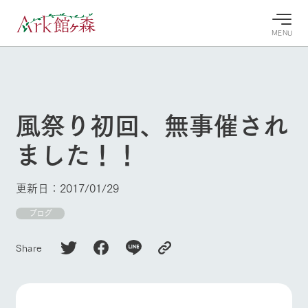
MENU
30°c
/
22°c
30°c
/
22°c
8/10
8/10
2026
2026
(月)
(月)
風祭り初回、無事催され
牧場へ行
よく見られている情報
ました！！
く
ホーム
今日の牧
イベン
牧場の楽
場・営業
ト/フェ
しみ方
Ark館ヶ森について
更新日：2017/01/29
案内
ア
牧場スタッフが
本日の営業時間
Ark館ヶ森で開
ブログ
季節ごとの楽し
牧場に行く
や牧場の天気、
催しているイベ
み方やシーン別
ガーデンの開花
ント・フェアの
の楽しみ方をナ
Share
状況などを毎日
情報やスケジュ
ビゲート
更新
ール
私たちの取り組み
生産品を見る