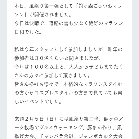
施設・体験情報
本日、風祭り第一弾として「館ヶ森ごっつおマラ
牧場トップ
今日の牧場
牧場の楽しみ方
ソン」が開催されました。
ArkFarm Wedding
フラワー
動物とふ
アクティ
今日は快晴で、道路の雪も少なく絶好のマラソン
ガーデン
れあう
ビティ／
体験
日和でした。
花のある美しい
触れて、感じ
ツリーハウスや
自然環境の中、
て、学ぶ。館ヶ
お知らせ
イベント/フェア
レストラン/BBQ
フラワーガーデン
各種体験教室な
季節の移り変わ
森の雄大な自然
私は今年スタッフとして参加しましたが、昨年の
ど、楽しみなが
りを存分に味わ
なかで動物とふ
ブログ
ら学べる様々な
う
れあう
参加者は３０名くらいと聞きましたが、
アクティビティ
お問い合わせ・資料請求
今年は１００名以上と、大人から子どもまでたく
営業時
生産品カタログ・資料DL
間・料金
さんの方々に参加して頂きました。
レストラ
ショップ
牧場マッ
動物とふれあう
アクティビティ/体験
ショップ/お買い物
ン
／お買い
プ
皆さん格好も様々で、本格的なマラソンスタイル
交通アク
English (Google Translate)
物
セス
牧場の生産品を
牧場マップのダ
の方からコスプレスタイルの方まで見ていても楽
丹精込めて育て
知り尽くした料
ウンロード
よくいた
しいイベントでした。
だく質問
た生産品をはじ
理人が腕を振
ネットショップ
め、牧場産の逸
牧場マップを見る
周遊バス
い、ビュッフェ
団体のお
品を取り揃えた
スタイルで提供
客様へ
来週２月５日（日）には風祭り第二弾、館ヶ森ア
店舗
ペットを
ーク牧場でグルメウォーキング、豚まん作り、凧
お連れの
周遊バス
お客様へ
揚げ大会、チャンバラ合戦、ジャンボカルタ大会