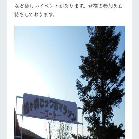
お問い合
など楽しいイベントがあります。皆様の参加をお
牧場内を巡る周
わせ・資
営業時間・料金
交通アクセス
遊バスのご案内
料請求
待ちしております。
個人情報取扱いについて
よくあるご質問
団体のお客様へ
ペットをお連れの
お問い合わせ
お客様へ