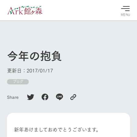
MENU
30°c
/
22°c
30°c
/
22°c
8/10
8/10
2026
2026
(月)
(月)
今年の抱負
牧場へ行
よく見られている情報
く
ホーム
更新日：2017/01/17
今日の牧
イベン
牧場の楽
場・営業
ト/フェ
しみ方
Ark館ヶ森について
ブログ
案内
ア
牧場スタッフが
本日の営業時間
Ark館ヶ森で開
季節ごとの楽し
Share
牧場に行く
や牧場の天気、
催しているイベ
み方やシーン別
ガーデンの開花
ント・フェアの
の楽しみ方をナ
状況などを毎日
情報やスケジュ
ビゲート
更新
ール
私たちの取り組み
牧場トップ
今日の牧場
牧場の楽しみ方
新年あけましておめでとうございます。
生産品を見る