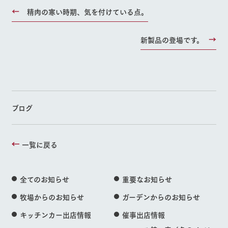
よくあるご質問
団体のお客様へ
お問い合
牧場内を巡る周
精肉の寒い時期、気を付けている点。
わせ・資
遊バスのご案内
料請求
ペットをお連れの
お問い合わせ
お客様へ
個人情報取扱いについて
新製品の登場です。
ブログ
一覧に戻る
全てのお知らせ
重要なお知らせ
牧場からのお知らせ
ガーデンからのお知らせ
キッチンカー出店情報
催事出店情報