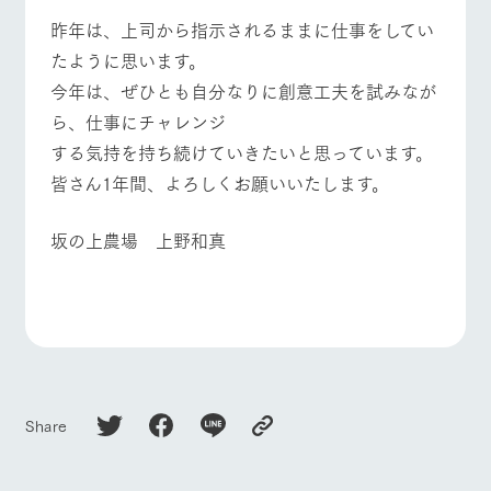
施設・体験情報
昨年は、上司から指示されるままに仕事をしてい
たように思います。
ArkFarm Wedding
フラワー
動物とふ
アクティ
ガーデン
れあう
ビティ／
イベント/フェア
レストラン/BBQ
フラワーガーデン
今年は、ぜひとも自分なりに創意工夫を試みなが
体験
花のある美しい
触れて、感じ
ら、仕事にチャレンジ
ツリーハウスや
自然環境の中、
て、学ぶ。館ヶ
お知らせ
する気持を持ち続けていきたいと思っています。
各種体験教室な
季節の移り変わ
森の雄大な自然
ど、楽しみなが
りを存分に味わ
なかで動物とふ
皆さん1年間、よろしくお願いいたします。
ブログ
ら学べる様々な
動物とふれあう
アクティビティ/体験
ショップ/お買い物
う
れあう
アクティビティ
お問い合わせ・資料請求
坂の上農場 上野和真
営業時
生産品カタログ・資料DL
間・料金
レストラ
ショップ
牧場マッ
ン
／お買い
プ
交通アク
English (Google Translate)
物
牧場マップを見る
周遊バス
セス
牧場の生産品を
牧場マップのダ
丹精込めて育て
知り尽くした料
ウンロード
よくいた
だく質問
た生産品をはじ
理人が腕を振
ネットショップ
め、牧場産の逸
い、ビュッフェ
団体のお
品を取り揃えた
スタイルで提供
客様へ
店舗
Share
ペットを
営業時間・料金
交通アクセス
お連れの
周遊バス
お客様へ