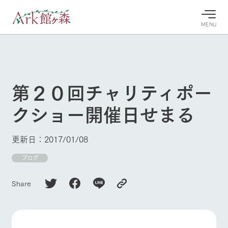
MENU
30°c
/
22°c
30°c
/
22°c
8/7
8/7
2026
2026
(金)
(金)
第２０回チャリティポー
牧場へ行
よく見られている情報
クショー開催日せまる
く
ホーム
今日の牧
イベン
牧場の楽
場・営業
ト/フェ
しみ方
Ark館ヶ森について
更新日：2017/01/08
案内
ア
牧場スタッフが
本日の営業時間
Ark館ヶ森で開
ブログ
季節ごとの楽し
牧場に行く
や牧場の天気、
催しているイベ
み方やシーン別
ガーデンの開花
ント・フェアの
の楽しみ方をナ
Share
状況などを毎日
情報やスケジュ
ビゲート
更新
ール
私たちの取り組み
生産品を見る