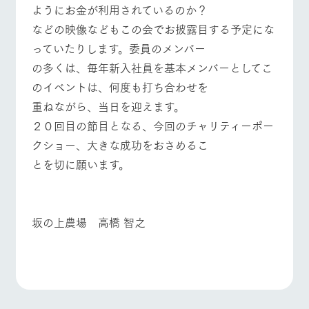
お問い合
ようにお金が利用されているのか？
牧場内を巡る周
わせ・資
遊バスのご案内
などの映像などもこの会でお披露目する予定にな
料請求
よくあるご質問
団体のお客様へ
っていたりします。委員のメンバー
個人情報取扱いについて
ペットをお連れの
お問い合わせ
お客様へ
の多くは、毎年新入社員を基本メンバーとしてこ
のイベントは、何度も打ち合わせを
重ねながら、当日を迎えます。
２０回目の節目となる、今回のチャリティーポー
クショー、大きな成功をおさめるこ
とを切に願います。
坂の上農場 高橋 智之