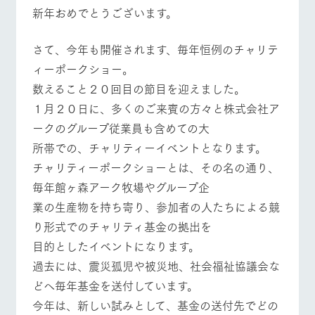
施設・体験情報
牧場トップ
今日の牧場
牧場の楽しみ方
新年おめでとうございます。
ArkFarm Wedding
フラワー
動物とふ
アクティ
さて、今年も開催されます、毎年恒例のチャリテ
ガーデン
れあう
ビティ／
体験
ィーポークショー。
イベント/フェア
レストラン/BBQ
フラワーガーデン
花のある美しい
触れて、感じ
数えること２０回目の節目を迎えました。
ツリーハウスや
自然環境の中、
て、学ぶ。館ヶ
お知らせ
各種体験教室な
季節の移り変わ
森の雄大な自然
１月２０日に、多くのご来賓の方々と株式会社ア
ど、楽しみなが
りを存分に味わ
なかで動物とふ
ブログ
ら学べる様々な
ークのグループ従業員も含めての大
う
れあう
アクティビティ
お問い合わせ・資料請求
所帯での、チャリティーイベントとなります。
動物とふれあう
アクティビティ/体験
ショップ/お買い物
営業時
チャリティーポークショーとは、その名の通り、
生産品カタログ・資料DL
間・料金
レストラ
ショップ
牧場マッ
ン
／お買い
プ
毎年館ヶ森アーク牧場やグループ企
交通アク
English (Google Translate)
物
セス
業の生産物を持ち寄り、参加者の人たちによる競
牧場の生産品を
牧場マップのダ
丹精込めて育て
知り尽くした料
ウンロード
よくいた
牧場マップを見る
周遊バス
り形式でのチャリティ基金の拠出を
だく質問
た生産品をはじ
理人が腕を振
ネットショップ
め、牧場産の逸
い、ビュッフェ
目的としたイベントになります。
団体のお
品を取り揃えた
スタイルで提供
客様へ
過去には、震災孤児や被災地、社会福祉協議会な
店舗
ペットを
どへ毎年基金を送付しています。
お連れの
周遊バス
お客様へ
今年は、新しい試みとして、基金の送付先でどの
営業時間・料金
交通アクセス