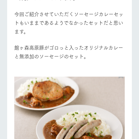
お問い合
牧場内を巡る周
わせ・資
遊バスのご案内
営業時間・料金
交通アクセス
料請求
今回ご紹介させていただくソーセージカレーセッ
トもいままであるようでなかったセットだと思い
個人情報取扱いについて
よくあるご質問
団体のお客様へ
ます。
ペットをお連れの
お問い合わせ
お客様へ
館ヶ森高原豚がゴロっと入ったオリジナルカレー
と無添加のソーセージのセット。