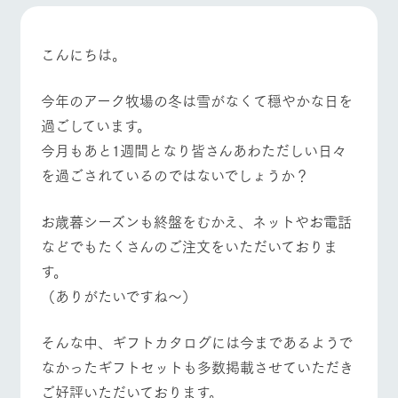
施設・体験情報
牧場トップ
今日の牧場
牧場の楽しみ方
ArkFarm Wedding
フラワー
動物とふ
アクティ
こんにちは。
ガーデン
れあう
ビティ／
体験
花のある美しい
触れて、感じ
今年のアーク牧場の冬は雪がなくて穏やかな日を
ツリーハウスや
自然環境の中、
て、学ぶ。館ヶ
お知らせ
過ごしています。
各種体験教室な
季節の移り変わ
森の雄大な自然
イベント/フェア
レストラン/BBQ
フラワーガーデン
ど、楽しみなが
りを存分に味わ
なかで動物とふ
今月もあと1週間となり皆さんあわただしい日々
ブログ
ら学べる様々な
う
れあう
を過ごされているのではないでしょうか？
アクティビティ
お問い合わせ・資料請求
営業時
生産品カタログ・資料DL
間・料金
レストラ
ショップ
牧場マッ
お歳暮シーズンも終盤をむかえ、ネットやお電話
動物とふれあう
アクティビティ/体験
ショップ/お買い物
ン
／お買い
プ
交通アク
English (Google Translate)
物
などでもたくさんのご注文をいただいておりま
セス
牧場の生産品を
牧場マップのダ
す。
丹精込めて育て
知り尽くした料
ウンロード
よくいた
だく質問
た生産品をはじ
理人が腕を振
（ありがたいですね～）
ネットショップ
め、牧場産の逸
い、ビュッフェ
団体のお
牧場マップを見る
周遊バス
品を取り揃えた
スタイルで提供
客様へ
店舗
そんな中、ギフトカタログには今まであるようで
ペットを
なかったギフトセットも多数掲載させていただき
お連れの
周遊バス
お客様へ
ご好評いただいております。