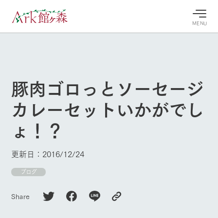
MENU
30°c
/
22°c
30°c
/
22°c
8/7
8/7
2026
2026
(金)
(金)
豚肉ゴロっとソーセージ
牧場へ行
よく見られている情報
カレーセットいかがでし
く
ホーム
今日の牧
イベン
牧場の楽
ょ！？
場・営業
ト/フェ
しみ方
Ark館ヶ森について
案内
ア
牧場スタッフが
本日の営業時間
Ark館ヶ森で開
季節ごとの楽し
更新日：2016/12/24
牧場に行く
や牧場の天気、
催しているイベ
み方やシーン別
ガーデンの開花
ント・フェアの
の楽しみ方をナ
ブログ
状況などを毎日
情報やスケジュ
ビゲート
更新
ール
私たちの取り組み
Share
生産品を見る