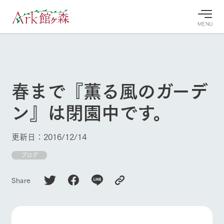
MENU
30°c
/
22°c
30°c
/
22°c
8/8
8/8
2026
2026
(土)
(土)
春まで『薫る風のガーデ
牧場へ行
よく見られている情報
ン』は閉園中です。
く
ホーム
今日の牧
イベン
牧場の楽
場・営業
ト/フェ
しみ方
Ark館ヶ森について
更新日：2016/12/14
案内
ア
牧場スタッフが
本日の営業時間
Ark館ヶ森で開
ブログ
季節ごとの楽し
牧場に行く
や牧場の天気、
催しているイベ
み方やシーン別
ガーデンの開花
ント・フェアの
の楽しみ方をナ
Share
状況などを毎日
情報やスケジュ
ビゲート
更新
ール
私たちの取り組み
生産品を見る