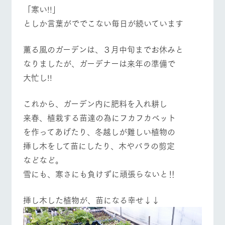
施設・体験情報
「寒い!!」
としか言葉がででこない毎日が続いています
牧場トップ
今日の牧場
牧場の楽しみ方
ArkFarm Wedding
フラワー
動物とふ
アクティ
ガーデン
れあう
ビティ／
体験
薫る風のガーデンは、３月中旬までお休みと
花のある美しい
触れて、感じ
なりましたが、ガーデナーは来年の準備で
ツリーハウスや
自然環境の中、
て、学ぶ。館ヶ
お知らせ
各種体験教室な
季節の移り変わ
森の雄大な自然
イベント/フェア
レストラン/BBQ
フラワーガーデン
大忙し!!
ど、楽しみなが
りを存分に味わ
なかで動物とふ
ブログ
ら学べる様々な
う
れあう
アクティビティ
お問い合わせ・資料請求
これから、ガーデン内に肥料を入れ耕し
営業時
来春、植栽する苗達の為にフカフカベット
生産品カタログ・資料DL
間・料金
レストラ
ショップ
牧場マッ
動物とふれあう
アクティビティ/体験
ショップ/お買い物
ン
／お買い
プ
を作ってあげたり、冬越しが難しい植物の
交通アク
English (Google Translate)
物
セス
挿し木をして苗にしたり、木やバラの剪定
牧場の生産品を
牧場マップのダ
丹精込めて育て
知り尽くした料
ウンロード
よくいた
などなど。
だく質問
た生産品をはじ
理人が腕を振
雪にも、寒さにも負けずに頑張らないと‼
ネットショップ
め、牧場産の逸
い、ビュッフェ
団体のお
牧場マップを見る
周遊バス
品を取り揃えた
スタイルで提供
客様へ
店舗
挿し木した植物が、苗になる幸せ↓↓
ペットを
お連れの
周遊バス
お客様へ