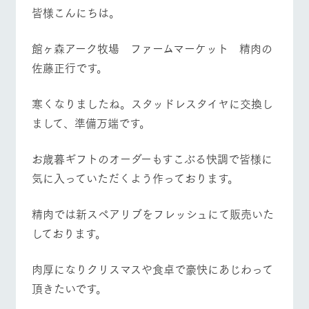
施設・体験情報
皆様こんにちは。
牧場トップ
今日の牧場
牧場の楽しみ方
ArkFarm Wedding
フラワー
動物とふ
アクティ
館ヶ森アーク牧場 ファームマーケット 精肉の
ガーデン
れあう
ビティ／
体験
佐藤正行です。
花のある美しい
触れて、感じ
ツリーハウスや
自然環境の中、
て、学ぶ。館ヶ
イベント/フェア
レストラン/BBQ
フラワーガーデン
お知らせ
各種体験教室な
季節の移り変わ
森の雄大な自然
寒くなりましたね。スタッドレスタイヤに交換し
ど、楽しみなが
りを存分に味わ
なかで動物とふ
ブログ
まして、準備万端です。
ら学べる様々な
う
れあう
アクティビティ
お問い合わせ・資料請求
営業時
お歳暮ギフトのオーダーもすこぶる快調で皆様に
動物とふれあう
アクティビティ/体験
ショップ/お買い物
生産品カタログ・資料DL
間・料金
レストラ
ショップ
牧場マッ
気に入っていただくよう作っております。
ン
／お買い
プ
交通アク
English (Google Translate)
物
セス
牧場の生産品を
牧場マップのダ
精肉では新スペアリブをフレッシュにて販売いた
丹精込めて育て
知り尽くした料
ウンロード
よくいた
だく質問
た生産品をはじ
理人が腕を振
牧場マップを見る
周遊バス
しております。
ネットショップ
め、牧場産の逸
い、ビュッフェ
団体のお
品を取り揃えた
スタイルで提供
客様へ
店舗
肉厚になりクリスマスや食卓で豪快にあじわって
ペットを
お連れの
頂きたいです。
周遊バス
お客様へ