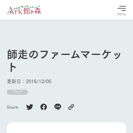
MENU
30°c
/
22°c
30°c
/
22°c
8/9
8/9
2026
2026
(日)
(日)
師走のファームマーケッ
牧場へ行
よく見られている情報
ト
く
ホーム
今日の牧
イベン
牧場の楽
場・営業
ト/フェ
しみ方
Ark館ヶ森について
更新日：2016/12/05
案内
ア
牧場スタッフが
本日の営業時間
Ark館ヶ森で開
ブログ
季節ごとの楽し
牧場に行く
や牧場の天気、
催しているイベ
み方やシーン別
ガーデンの開花
ント・フェアの
の楽しみ方をナ
Share
状況などを毎日
情報やスケジュ
ビゲート
更新
ール
私たちの取り組み
生産品を見る