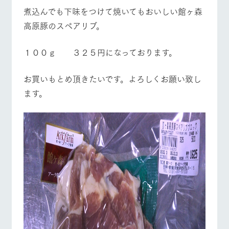
お問い合
営業時間・料金
交通アクセス
煮込んでも下味をつけて焼いてもおいしい館ヶ森
牧場内を巡る周
わせ・資
遊バスのご案内
料請求
高原豚のスペアリブ。
よくあるご質問
団体のお客様へ
個人情報取扱いについて
１００ｇ ３２５円になっております。
ペットをお連れの
お問い合わせ
お客様へ
お買いもとめ頂きたいです。よろしくお願い致し
ます。