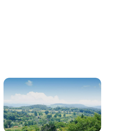
る
い
ネットショップ
ding
Wedding