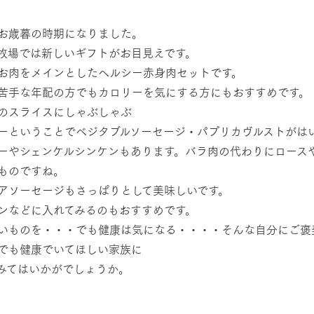
然環境の中、季節の移り変
触れて、感じて、学ぶ。館ヶ森の雄大な
う
なかで動物とふれあう
お歳暮の時期になりました。
牧場では新しいギフトがお目見えです。
ショップ／お買い物
アクティビティ/体験
お肉をメインとしたヘルシー赤身肉セットです。
り尽くした料理人が腕を振
丹精込めて育てた生産品をはじめ、牧場
苦手な年配の方でもカロリーを気にする方にもおすすめです。
タイルで提供
逸品を取り揃えた店舗
のスライスにしゃぶしゃぶ
リー映像
ーということでベジタブルソーセージ・パプリカヴルストがは
周遊バス
創業50周年を
ーやシェンケルシンケンもあります。バラ肉の代わりにロース
でのあゆみをま
バスのご案内
ものですね。
作いたしまし
トが開きます）
アソーセージもさっぱりとして美味しいです。
ンなどに入れてみるのもおすすめです。
いものを・・・でも健康は気になる・・・・そんな自分にご褒
よくあるご質問
団体のお客様へ
ペ
でも健康でいてほしい家族に
みてはいかがでしょうか。
館ヶ森アー