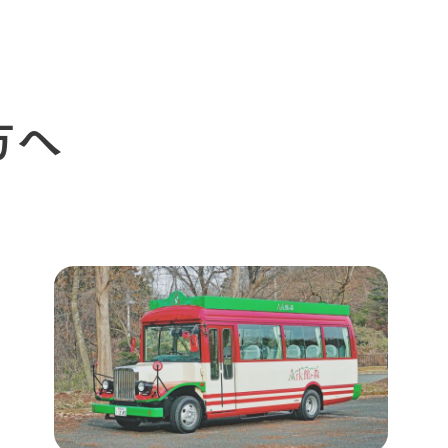
イベント
つなげる
の想い
牧場の楽しみ方
循環する
Ark館ヶ森
フラワーガーデン
に向けて
動物とふれあう
生産品を見
アクティビティ・体験
方へ
レストラン
トリー映像
生産品一覧
ショップ／お買い物
館ヶ森高原豚
牧場マップ
生産品への想
周遊バスのご案内
Arkfarm Wed
営業時間・料金
アクセス
Arkfarm 
ペットをお連れのお客様へ
よくいただく質問