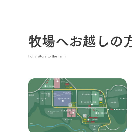
わたしたち
1Pでわかる
農業の未来
企業情報
牧場へお越しの
事業一覧
50周年ヒス
For visitors to the farm