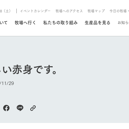
8/8（土）
イベントカレンダー
牧場へのアクセス
牧場マップ
今日の牧場
/8/8（土）
ついて
牧場へ行く
私たちの取り組み
生産品を見る
お知ら
いる情報
しい赤身です。
・営業案内
イベント/フェア
牧場の天気、ガーデンの開
11/29
Ark館ヶ森で開催しているイベント・フ
更新
情報やスケジュール
rk館ヶ森
わたしたちの想い
つくる
生産品一覧
農業の未来
つなげる
生産品への
今日の牧場
トーリーから、
域の豊かな自然
生きることは食べること。「食
おいしさと安心を、
健やかで笑顔溢れる毎日のため
循環型農業
食を人々に
Ark館ヶ森
報
組みまで、関連
こだわりと、厳
はいのち」の理念に込められた
まっすぐにつくる
に、安全・安心で高品質なもの
持続可能な
未来への輪
族に安心し
げながら1Pで
元、愛情を込め
想いや、農業を未来につなぐた
だけをつくっています。
ている3つ
のだけを作
紹介します。
めの使命をお伝えします。
します。
信念のもと
ーデン
動物とふれあう
レストラン/BBQ