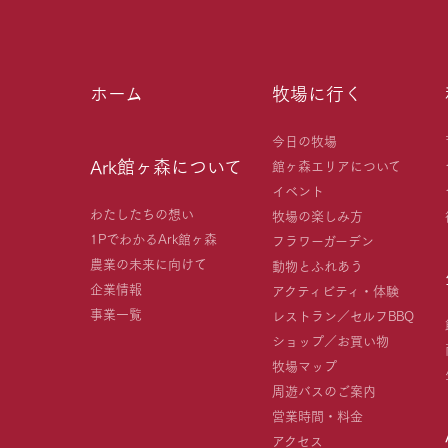
ホーム
牧場に行く
今日の牧場
Ark館ヶ森について
館ヶ森エリアについて
イベント
わたしたちの想い
牧場の楽しみ方
1PでわかるArk館ヶ森
フラワーガーデン
農業の未来に向けて
動物とふれあう
企業情報
アクティビティ・体験
事業一覧
レストラン／セルフBBQ
ショップ／お買い物
牧場マップ
周遊バスのご案内
営業時間・料金
アクセス