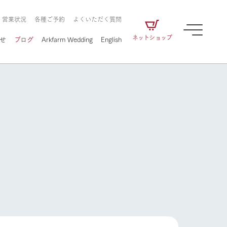
・営業状況
各種ご予約
よくいただく質問
ネットショップ
せ
ブログ
Arkfarm Wedding
English
牧場の楽しみ方
ェアの
牧場スタッフが季節ごとの楽しみ方やシーン
別の楽しみ方をナビゲート
に向けて
想い
企業情報
循環する
牧場の楽しみ方
をはじめ、私たちが
届け、
の食品はすべて、「家
1972年から時代の変革とともに
この地で挑んできた
農業のために推進し
を描く
て食べさせられるも
歩んできたArk館ヶ森のヒストリ
循環型農業のかたち
の取り組みをご紹介
る」という一貫した
ーや会社概要など、株式会社ア
で作られています。
ークにまつわる情報をご紹介し
アクティビティ／体験
ます。
フラワーガーデン