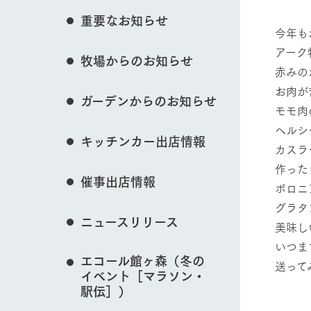
花のある美しい自
重要なお知らせ
わりを存分に味わ
今年も
営業時間・料金
アーク
牧場からのお知らせ
交通アクセス
レストラン
動物とふれあう
赤みの
よくいただく質問
牧場の生産品を知
お肉が
ガーデンからのお知らせ
い、ビュッフェス
モモ肉
団体のお客様へ
50周年ヒスト
ヘルシ
周遊バス
ペットをお連れのお客様へ
キッチンカー出店情報
牧場マップを見る
アークグループの
カスラ
記念し、これま
お問い合わせ・資料請求
牧場内を巡る周遊
作った
とめた映像を制
催事出店情報
た。（動画サイ
ボロニ
グラタ
ニュースリリース
美味し
営業時間・料金
交通アクセス
いつま
エコール館ヶ森（冬の
送って
イベント［マラソン・
駅伝］）