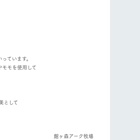
自然
ツリーハウスや各種体験教室など、楽しみな
がら学べる様々なアクティビティ
牧場マップ
ショップ/お買い物
産の
牧場マップのダウンロード
いっています。
やモモを使用して
美として
ットをお連れの
お客様へ
お問い合わせ
ク牧場