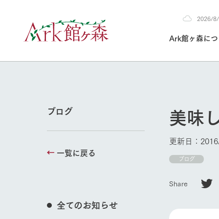
2026/
2026
Ark館ヶ森に
8/8
30°c
/
22°c
2026
(土)
Ark館ヶ森について
私たちの取り組み
生産品を見る
牧場へ行く
よく見られて
美味
ブログ
今日の牧場
本日の営業時間や
更新日：2016/
花状況などを毎日
一覧に戻る
1Pでわかる A
育てる
館ヶ森高原豚
ブログ
牧場トップ
私たちの創業ス
環境を整え、
岩手県館ヶ森地
施設・体験情
Share
事業領域・取り
豊かな命を育む
の中、徹底した
トピックを取り上
しい衛生管理の
わかりやすくご
て育てています。
全てのお知らせ
フラワーガ
イベント/フェア