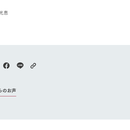
光恵
らのお声
牧場に行く
私たちの取
今日の牧場
育てる
森について
館ヶ森エリアについて
つくる