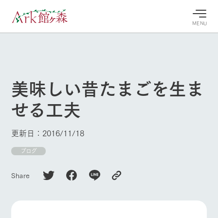
MENU
30°c
/
22°c
30°c
/
22°c
8/8
8/8
2026
2026
(土)
(土)
美味しい昔たまごを生ま
牧場へ行
よく見られている情報
せる工夫
く
ホーム
今日の牧
イベン
牧場の楽
場・営業
ト/フェ
しみ方
Ark館ヶ森について
更新日：2016/11/18
案内
ア
牧場スタッフが
本日の営業時間
Ark館ヶ森で開
ブログ
季節ごとの楽し
牧場に行く
や牧場の天気、
催しているイベ
み方やシーン別
ガーデンの開花
ント・フェアの
の楽しみ方をナ
Share
状況などを毎日
情報やスケジュ
ビゲート
更新
ール
私たちの取り組み
生産品を見る