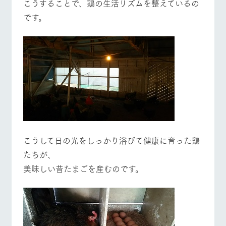
こうすることで、鶏の生活リズムを整えているの
お問い合
営業時間・料金
交通アクセス
牧場内を巡る周
わせ・資
です。
遊バスのご案内
料請求
よくあるご質問
団体のお客様へ
個人情報取扱いについて
ペットをお連れの
お問い合わせ
お客様へ
こうして日の光をしっかり浴びて健康に育った鶏
たちが、
美味しい昔たまごを産むのです。