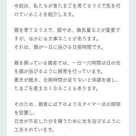
施設・体験情報
今回は、私たちが昔たまごを育てるうえで気を付
牧場トップ
今日の牧場
牧場の楽しみ方
けていることを紹介します。
ArkFarm Wedding
フラワー
動物とふ
アクティ
ガーデン
れあう
ビティ／
体験
鶏を育てるうえで、餌や水、換気量などが重要で
花のある美しい
触れて、感じ
イベント/フェア
レストラン/BBQ
フラワーガーデン
すが、ほかにも大事なことがあります。
ツリーハウスや
自然環境の中、
て、学ぶ。館ヶ
お知らせ
各種体験教室な
季節の移り変わ
森の雄大な自然
それは、鶏が一日に浴びる日照時間です。
ど、楽しみなが
りを存分に味わ
なかで動物とふ
ブログ
ら学べる様々な
う
れあう
アクティビティ
お問い合わせ・資料請求
鶏を飼っている鶏舎では、一日一六時間は日の光
営業時
動物とふれあう
アクティビティ/体験
ショップ/お買い物
を鶏が浴びるように飼育を行っています。
生産品カタログ・資料DL
間・料金
レストラ
ショップ
牧場マッ
ン
／お買い
プ
悪天が続き、日照時間が足りないと体調を崩し、
交通アク
English (Google Translate)
物
セス
たまごを産まなくなることもあります。
牧場の生産品を
牧場マップのダ
丹精込めて育て
知り尽くした料
ウンロード
よくいた
だく質問
た生産品をはじ
理人が腕を振
牧場マップを見る
周遊バス
そのため、鶏舎には下のようなタイマー式の照明
ネットショップ
め、牧場産の逸
い、ビュッフェ
団体のお
品を取り揃えた
スタイルで提供
を設置し、
客様へ
店舗
日光が不足した分を補うために光を浴びるように
ペットを
お連れの
工夫されています。
周遊バス
お客様へ