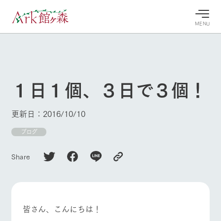
MENU
30°c
/
22°c
30°c
/
22°c
8/10
8/10
2026
2026
(月)
(月)
１日１個、３日で３個！
牧場へ行
よく見られている情報
く
ホーム
更新日：2016/10/10
今日の牧
イベン
牧場の楽
場・営業
ト/フェ
しみ方
Ark館ヶ森について
ブログ
案内
ア
牧場スタッフが
本日の営業時間
Ark館ヶ森で開
季節ごとの楽し
Share
牧場に行く
や牧場の天気、
催しているイベ
み方やシーン別
ガーデンの開花
ント・フェアの
の楽しみ方をナ
状況などを毎日
情報やスケジュ
ビゲート
更新
ール
私たちの取り組み
皆さん、こんにちは！
生産品を見る