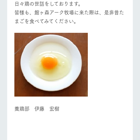
日々鶏の世話をしております。
お問い合
牧場内を巡る周
わせ・資
​皆様も、館ヶ森アーク牧場に来た際は、是非昔た
遊バスのご案内
料請求
よくあるご質問
団体のお客様へ
まごを食べてみてください。
個人情報取扱いについて
ペットをお連れの
お問い合わせ
お客様へ
養鶏部 伊藤 宏樹