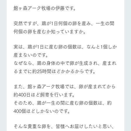
施設・体験情報
牧場トップ
今日の牧場
牧場の楽しみ方
​館ヶ森アーク牧場の伊藤です。
ArkFarm Wedding
フラワー
動物とふ
アクティ
ガーデン
れあう
ビティ／
​突然ですが、鶏が1日何個の卵を産み、一生の間
体験
何個の卵を産むか知っていますか。
花のある美しい
触れて、感じ
イベント/フェア
レストラン/BBQ
フラワーガーデン
ツリーハウスや
自然環境の中、
て、学ぶ。館ヶ
お知らせ
各種体験教室な
季節の移り変わ
森の雄大な自然
​実は、鶏が1日に産む卵の個数は、なんと1個しか
ど、楽しみなが
りを存分に味わ
なかで動物とふ
ブログ
ら学べる様々な
う
れあう
産まないのです。
アクティビティ
お問い合わせ・資料請求
​なぜなら、鶏の身体の中で卵が生成され、産まれ
動物とふれあう
アクティビティ/体験
ショップ/お買い物
営業時
生産品カタログ・資料DL
間・料金
るまでに約25時間ほどかかるからです。
レストラ
ショップ
牧場マッ
ン
／お買い
プ
交通アク
English (Google Translate)
物
セス
​また、館ヶ森アーク牧場では、卵が産まれてから
牧場の生産品を
牧場マップのダ
丹精込めて育て
知り尽くした料
ウンロード
よくいた
牧場マップを見る
周遊バス
約400日ほど飼育を行います。
だく質問
た生産品をはじ
理人が腕を振
ネットショップ
め、牧場産の逸
い、ビュッフェ
​そのため、鶏が一生の間に産む卵の個数は、約
団体のお
品を取り揃えた
スタイルで提供
客様へ
400個ほどしかないのです。
店舗
ペットを
お連れの
​そんな貴重な卵を、皆様へお届けしたいと思い、
周遊バス
お客様へ
営業時間・料金
交通アクセス