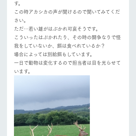
す。
お問い合
牧場内を巡る周
営業時間・料金
交通アクセス
わせ・資
この時アカシカの声が聞けるので聞いてみてくだ
遊バスのご案内
料請求
さい。
よくあるご質問
団体のお客様へ
個人情報取扱いについて
ただ…若い雄がはぶかれ可哀そうです。
ペットをお連れの
お問い合わせ
こういったはぶかれたり、その時の闘争なりで怪
お客様へ
我をしていないか、餌は食べれているか？
場合によっては別給餌もしています。
一日で動物は変化するので担当者は目を光らせて
います。