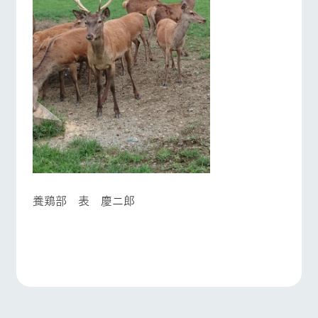
養鶏部 表 慶二郎