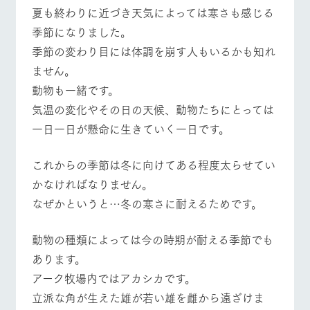
施設・体験情報
夏も終わりに近づき天気によっては寒さも感じる
牧場トップ
今日の牧場
牧場の楽しみ方
季節になりました。
ArkFarm Wedding
フラワー
動物とふ
アクティ
季節の変わり目には体調を崩す人もいるかも知れ
ガーデン
れあう
ビティ／
体験
ません。
花のある美しい
触れて、感じ
ツリーハウスや
自然環境の中、
て、学ぶ。館ヶ
動物も一緒です。
イベント/フェア
レストラン/BBQ
フラワーガーデン
お知らせ
各種体験教室な
季節の移り変わ
森の雄大な自然
気温の変化やその日の天候、動物たちにとっては
ど、楽しみなが
りを存分に味わ
なかで動物とふ
ブログ
ら学べる様々な
う
れあう
一日一日が懸命に生きていく一日です。
アクティビティ
お問い合わせ・資料請求
営業時
動物とふれあう
アクティビティ/体験
ショップ/お買い物
これからの季節は冬に向けてある程度太らせてい
生産品カタログ・資料DL
間・料金
レストラ
ショップ
牧場マッ
ン
／お買い
プ
かなければなりません。
交通アク
English (Google Translate)
物
セス
なぜかというと…冬の寒さに耐えるためです。
牧場の生産品を
牧場マップのダ
丹精込めて育て
知り尽くした料
ウンロード
よくいた
だく質問
た生産品をはじ
理人が腕を振
牧場マップを見る
周遊バス
動物の種類によっては今の時期が耐える季節でも
ネットショップ
め、牧場産の逸
い、ビュッフェ
団体のお
品を取り揃えた
スタイルで提供
客様へ
あります。
店舗
アーク牧場内ではアカシカです。
ペットを
お連れの
立派な角が生えた雄が若い雄を雌から遠ざけま
周遊バス
お客様へ