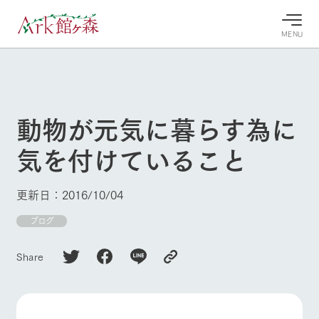
MENU
30°c
/
22°c
30°c
/
22°c
8/7
8/7
2026
2026
(金)
(金)
動物が元気に暮らす為に
牧場へ行
よく見られている情報
気を付けていること
く
ホーム
今日の牧
イベン
牧場の楽
場・営業
ト/フェ
しみ方
Ark館ヶ森について
更新日：2016/10/04
案内
ア
牧場スタッフが
本日の営業時間
Ark館ヶ森で開
ブログ
季節ごとの楽し
牧場に行く
や牧場の天気、
催しているイベ
み方やシーン別
ガーデンの開花
ント・フェアの
の楽しみ方をナ
Share
状況などを毎日
情報やスケジュ
ビゲート
更新
ール
私たちの取り組み
生産品を見る