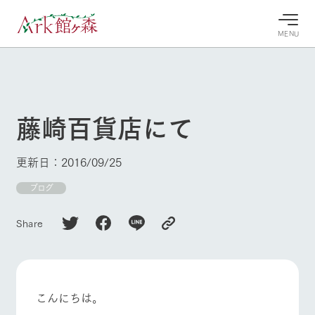
MENU
30°c
/
22°c
30°c
/
22°c
8/11
8/11
2026
2026
(火)
(火)
藤崎百貨店にて
牧場へ行
よく見られている情報
く
ホーム
更新日：2016/09/25
今日の牧
イベン
牧場の楽
場・営業
ト/フェ
しみ方
Ark館ヶ森について
ブログ
案内
ア
牧場スタッフが
本日の営業時間
Ark館ヶ森で開
季節ごとの楽し
Share
牧場に行く
や牧場の天気、
催しているイベ
み方やシーン別
ガーデンの開花
ント・フェアの
の楽しみ方をナ
状況などを毎日
情報やスケジュ
ビゲート
更新
ール
私たちの取り組み
こんにちは。
生産品を見る