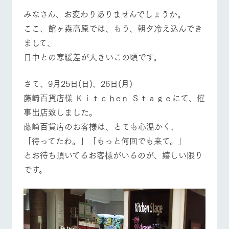
施設・体験情報
みなさん、お変わりありませんでしょうか。
ここ、館ヶ森高原では、もう、朝夕冷え込んでき
ArkFarm Wedding
フラワー
動物とふ
アクティ
ガーデン
れあう
ビティ／
まして、
牧場トップ
今日の牧場
牧場の楽しみ方
体験
花のある美しい
触れて、感じ
日中との寒暖差が大きいこの頃です。
ツリーハウスや
自然環境の中、
て、学ぶ。館ヶ
お知らせ
各種体験教室な
季節の移り変わ
森の雄大な自然
ど、楽しみなが
さて、9月25日(日)、26日(月)
りを存分に味わ
なかで動物とふ
ブログ
ら学べる様々な
う
れあう
イベント/フェア
レストラン/BBQ
フラワーガーデン
藤崎百貨店様 Ｋｉｔｃｈeｎ Ｓｔａｇｅにて、催
アクティビティ
お問い合わせ・資料請求
事出店致しました。
営業時
生産品カタログ・資料DL
間・料金
レストラ
ショップ
牧場マッ
藤崎百貨店のお客様は、とても心温かく、
ン
／お買い
プ
交通アク
English (Google Translate)
「待ってたわ。」「もっと何回でも来て。」
物
セス
動物とふれあう
アクティビティ/体験
ショップ/お買い物
牧場の生産品を
牧場マップのダ
とお待ち頂いてるお客様がいるのが、嬉しい限り
丹精込めて育て
知り尽くした料
ウンロード
よくいた
だく質問
た生産品をはじ
です。
理人が腕を振
ネットショップ
め、牧場産の逸
い、ビュッフェ
団体のお
品を取り揃えた
スタイルで提供
客様へ
店舗
牧場マップを見る
周遊バス
ペットを
お連れの
周遊バス
お客様へ