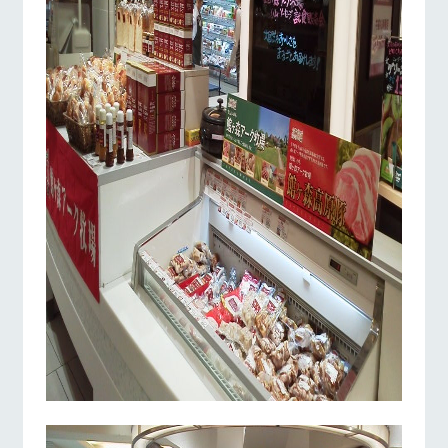
お問い合
牧場内を巡る周
わせ・資
遊バスのご案内
料請求
個人情報取扱いについて
営業時間・料金
交通アクセス
よくあるご質問
団体のお客様へ
ペットをお連れの
お問い合わせ
お客様へ