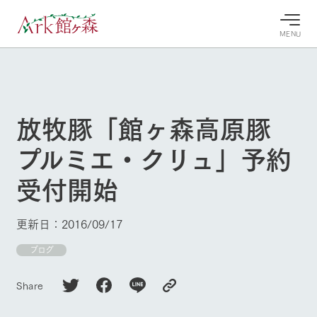
MENU
30°c
/
22°c
30°c
/
22°c
8/8
8/8
2026
2026
(土)
(土)
放牧豚「館ヶ森高原豚
牧場へ行
よく見られている情報
プルミエ・クリュ」予約
く
ホーム
今日の牧
イベン
牧場の楽
受付開始
場・営業
ト/フェ
しみ方
Ark館ヶ森について
案内
ア
牧場スタッフが
本日の営業時間
Ark館ヶ森で開
季節ごとの楽し
更新日：2016/09/17
牧場に行く
や牧場の天気、
催しているイベ
み方やシーン別
ガーデンの開花
ント・フェアの
の楽しみ方をナ
ブログ
状況などを毎日
情報やスケジュ
ビゲート
更新
ール
私たちの取り組み
Share
生産品を見る