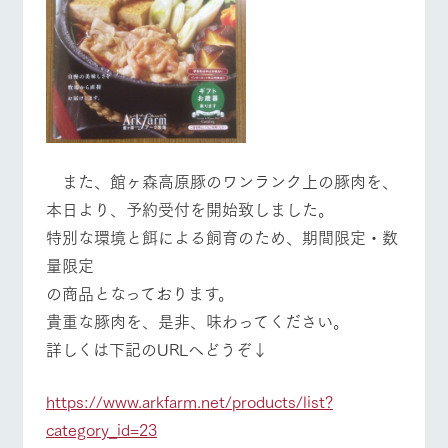
営業時間・料金
交通アクセス
お問い合
牧場内を巡る周
わせ・資
遊バスのご案内
料請求
よくあるご質問
団体のお客様へ
個人情報取扱いについて
ペットをお連れの
お問い合わせ
お客様へ
また、館ヶ森高原豚のワンランク上の豚肉を、
​本日より、予約受付を開始致しました。
特別な環境と餌による飼育のため、期間限定・数
量限定
の​商品となっております。
​貴重な豚肉を、是非、味わってください。
​詳しくは下記のURLへどうぞ↓
https://www.arkfarm.net/products/list?
category_id=23