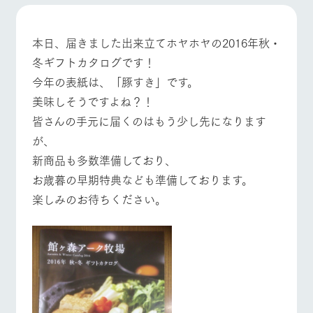
施設・体験情報
牧場トップ
今日の牧場
牧場の楽しみ方
ArkFarm Wedding
フラワー
動物とふ
アクティ
本日、届きました出来立てホヤホヤの2016年秋・
ガーデン
れあう
ビティ／
冬ギフトカタログです！
体験
花のある美しい
触れて、感じ
今年の表紙は、「豚すき」です。
イベント/フェア
レストラン/BBQ
フラワーガーデン
ツリーハウスや
自然環境の中、
て、学ぶ。館ヶ
お知らせ
各種体験教室な
​美味しそうですよね？！
季節の移り変わ
森の雄大な自然
ど、楽しみなが
りを存分に味わ
なかで動物とふ
ブログ
​皆さんの手元に届くのはもう少し先になります
ら学べる様々な
う
れあう
アクティビティ
が、
お問い合わせ・資料請求
動物とふれあう
アクティビティ/体験
ショップ/お買い物
営業時
​新商品も多数準備しており、
生産品カタログ・資料DL
間・料金
レストラ
ショップ
牧場マッ
お歳暮の早期特典なども準備しております。
ン
／お買い
プ
交通アク
English (Google Translate)
物
​楽しみのお待ちください。
セス
牧場の生産品を
牧場マップのダ
丹精込めて育て
知り尽くした料
ウンロード
よくいた
牧場マップを見る
周遊バス
だく質問
た生産品をはじ
理人が腕を振
ネットショップ
め、牧場産の逸
い、ビュッフェ
団体のお
品を取り揃えた
スタイルで提供
客様へ
店舗
ペットを
お連れの
周遊バス
お客様へ