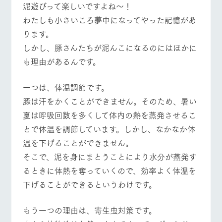
泥遊びって楽しいですよね～！
お問い合
牧場内を巡る周
わせ・資
わたしも小さいころ夢中になってやった記憶があ
遊バスのご案内
料請求
ります。
営業時間・料金
交通アクセス
個人情報取扱いについて
​しかし、豚さんたちが泥んこになるのにはほかに
よくあるご質問
団体のお客様へ
も理由があるんです。
ペットをお連れの
お問い合わせ
お客様へ
一つは、体温調節です。
​豚は汗をかくことができません。そのため、暑い
夏は呼吸回数を多くして体内の熱を蒸発させるこ
とで体温を調節しています。しかし、なかなか体
温を下げることができません。
そこで、泥を身にまとうことにより水分が蒸発す
るときに体熱を奪っていくので、効率よく体温を
下げることができるというわけです。
もう一つの理由は、寄生虫対策です。