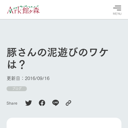
MENU
30°c
/
22°c
30°c
/
22°c
8/9
8/9
2026
2026
(日)
(日)
豚さんの泥遊びのワケ
牧場へ行
よく見られている情報
は？
く
ホーム
今日の牧
イベン
牧場の楽
場・営業
ト/フェ
しみ方
Ark館ヶ森について
更新日：2016/09/16
案内
ア
牧場スタッフが
本日の営業時間
Ark館ヶ森で開
ブログ
季節ごとの楽し
牧場に行く
や牧場の天気、
催しているイベ
み方やシーン別
ガーデンの開花
ント・フェアの
の楽しみ方をナ
Share
状況などを毎日
情報やスケジュ
ビゲート
更新
ール
私たちの取り組み
生産品を見る