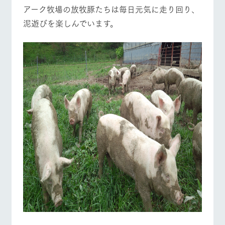
施設・体験情報
アーク牧場の放牧豚たちは毎日元気に走り回り、
泥遊びを楽しんでいます。
ArkFarm Wedding
フラワー
動物とふ
アクティ
ガーデン
れあう
ビティ／
牧場トップ
今日の牧場
牧場の楽しみ方
体験
花のある美しい
触れて、感じ
ツリーハウスや
自然環境の中、
て、学ぶ。館ヶ
お知らせ
各種体験教室な
季節の移り変わ
森の雄大な自然
ど、楽しみなが
りを存分に味わ
なかで動物とふ
ブログ
イベント/フェア
レストラン/BBQ
フラワーガーデン
ら学べる様々な
う
れあう
アクティビティ
お問い合わせ・資料請求
営業時
生産品カタログ・資料DL
間・料金
レストラ
ショップ
牧場マッ
ン
／お買い
プ
交通アク
English (Google Translate)
物
動物とふれあう
アクティビティ/体験
ショップ/お買い物
セス
牧場の生産品を
牧場マップのダ
丹精込めて育て
知り尽くした料
ウンロード
よくいた
だく質問
た生産品をはじ
理人が腕を振
ネットショップ
め、牧場産の逸
い、ビュッフェ
団体のお
品を取り揃えた
スタイルで提供
客様へ
店舗
牧場マップを見る
周遊バス
ペットを
お連れの
周遊バス
お客様へ