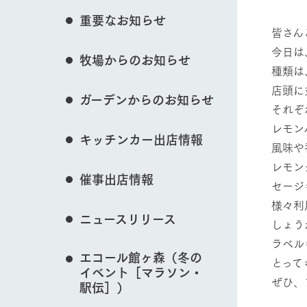
花のある美しい自
重要なお知らせ
わりを存分に味わ
皆さん
営業時間・料金
今日は
牧場からのお知らせ
交通アクセス
レストラン
動物とふれあう
種類は
よくいただく質問
牧場の生産品を知
店頭に
ガーデンからのお知らせ
い、ビュッフェス
それぞ
団体のお客様へ
50周年ヒスト
レモン
周遊バス
ペットをお連れのお客様へ
キッチンカー出店情報
牧場マップを見る
アークグループの
風味や
記念し、これま
お問い合わせ・資料請求
牧場内を巡る周遊
レモン
とめた映像を制
催事出店情報
た。（動画サイ
セージ
様々利
ニュースリリース
営業時間・料金
交通アクセス
しょう
ラベル
エコール館ヶ森（冬の
とって
イベント［マラソン・
ぜひ、
駅伝］）