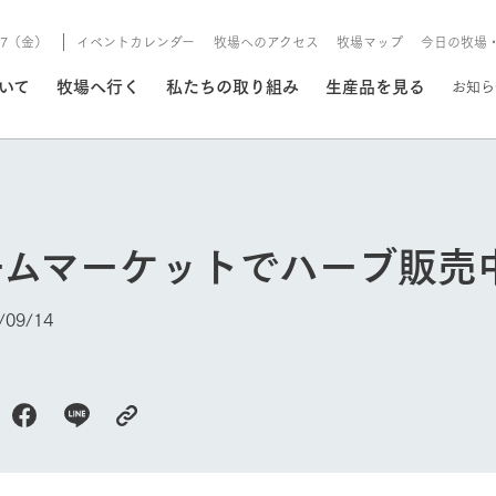
8/7（金）
イベントカレンダー
牧場へのアクセス
牧場マップ
今日の牧場
/8/7（金）
ついて
牧場へ行く
私たちの取り組み
生産品を見る
お知ら
いる情報
ームマーケットでハーブ販売
・営業案内
イベント/フェア
牧場の天気、ガーデンの開
09/14
Ark館ヶ森で開催しているイベント・フ
更新
情報やスケジュール
rk館ヶ森
わたしたちの想い
つくる
生産品一覧
農業の未来
つなげる
生産品への
今日の牧場
トーリーから、
域の豊かな自然
生きることは食べること。「食
おいしさと安心を、
健やかで笑顔溢れる毎日のため
循環型農業
食を人々に
Ark館ヶ森
報
組みまで、関連
こだわりと、厳
はいのち」の理念に込められた
まっすぐにつくる
に、安全・安心で高品質なもの
持続可能な
未来への輪
族に安心し
げながら1Pで
元、愛情を込め
想いや、農業を未来につなぐた
だけをつくっています。
ている3つ
のだけを作
紹介します。
めの使命をお伝えします。
します。
信念のもと
ーデン
動物とふれあう
レストラン/BBQ