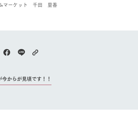
ムマーケット 千田 里香
が今からが見頃です！！
牧場に行く
私たちの取
今日の牧場
育てる
森について
館ヶ森エリアについて
つくる
イベント
つなげる
の想い
牧場の楽しみ方
循環する