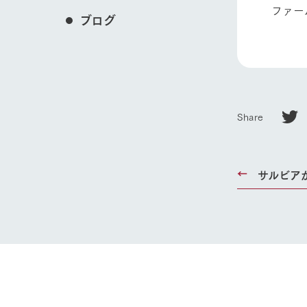
ファー
ブログ
Share
サルビア
ホーム
Ark館ヶ
わたしたち