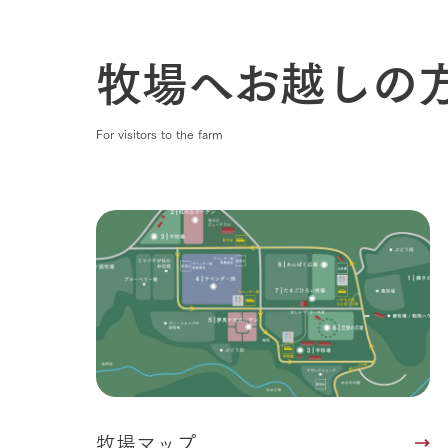
1Pでわかる
農業の未来
牧場へお越しの
企業情報
事業一覧
50周年ヒス
For visitors to the farm
牧場マップ