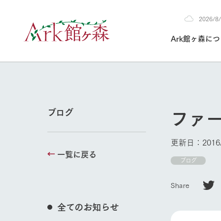
2026/
2026
Ark館ヶ森に
8/7
30°c
/
22°c
2026
(金)
Ark館ヶ森について
私たちの取り組み
生産品を見る
牧場へ行く
よく見られて
ファ
ブログ
今日の牧場
本日の営業時間や
更新日：2016/
花状況などを毎日
一覧に戻る
1Pでわかる A
育てる
館ヶ森高原豚
ブログ
牧場トップ
私たちの創業ス
環境を整え、
岩手県館ヶ森地
施設・体験情
Share
事業領域・取り
豊かな命を育む
の中、徹底した
トピックを取り上
しい衛生管理の
わかりやすくご
て育てています。
全てのお知らせ
フラワーガ
イベント/フェア