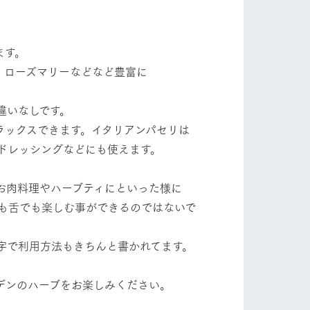
自然
ツリーハウスや各種体験教室など、楽しみな
がら学べる様々なアクティビティ
ます。
牧場マップ
ショップ/お買い物
、ローズマリーなどなど豊富に
産の
牧場マップのダウンロード
違いなしです。
ラックスできます。イタリアンパセリは
ドレッシングなどにも使えます。
。
お肉料理やハーブティにといった様に
も舌でも楽しむ事ができるのではないで
ットをお連れの
お客様へ
お問い合わせ
字で利用方法もきちんと書かれてます。
デンのハーブをお楽しみください。