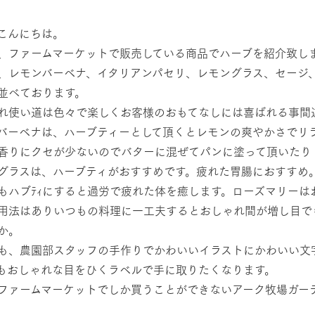
然環境の中、季節の移り変
触れて、感じて、学ぶ。館ヶ森の雄大な
う
なかで動物とふれあう
こんにちは。
、ファームマーケットで販売している商品でハーブを紹介致し
ショップ／お買い物
アクティビティ/体験
、レモンバーベナ、イタリアンパセリ、レモングラス、セージ
り尽くした料理人が腕を振
丹精込めて育てた生産品をはじめ、牧場
並べております。
タイルで提供
逸品を取り揃えた店舗
れ使い道は色々で楽しくお客様のおもてなしには喜ばれる事間
リー映像
バーベナは、ハーブティーとして頂くとレモンの爽やかさでリ
周遊バス
創業50周年を
香りにクセが少ないのでバターに混ぜてパンに塗って頂いたり
でのあゆみをま
バスのご案内
グラスは、ハーブティがおすすめです。疲れた胃腸におすすめ
作いたしまし
トが開きます）
もハブﾃｨにすると過労で疲れた体を癒します。ローズマリーは
用法はありいつもの料理に一工夫するとおしゃれ間が増し目で
よくあるご質問
団体のお客様へ
ペ
か。
も、農園部スタッフの手作りでかわいいイラストにかわいい文
もおしゃれな目をひくラベルで手に取りたくなります。
ファームマーケットでしか買うことができないアーク牧場ガー