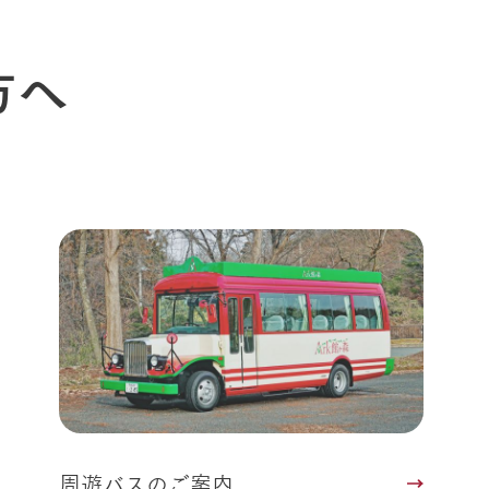
Ark館ヶ森
フラワーガーデン
に向けて
動物とふれあう
方へ
生産品を見
アクティビティ・体験
レストラン
トリー映像
生産品一覧
ショップ／お買い物
館ヶ森高原豚
牧場マップ
生産品への想
周遊バスのご案内
Arkfarm Wed
営業時間・料金
アクセス
Arkfarm 
ペットをお連れのお客様へ
よくいただく質問
周遊バスのご案内