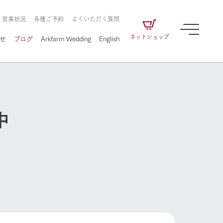
・営業状況
各種ご予約
よくいただく質問
ネットショップ
せ
ブログ
Arkfarm Wedding
English
中
牧場の楽しみ方
ェアの
牧場スタッフが季節ごとの楽しみ方やシーン
別の楽しみ方をナビゲート
に向けて
想い
企業情報
循環する
牧場の楽しみ方
をはじめ、私たちが
届け、
の食品はすべて、「家
1972年から時代の変革とともに
この地で挑んできた
農業のために推進し
を描く
て食べさせられるも
歩んできたArk館ヶ森のヒストリ
循環型農業のかたち
の取り組みをご紹介
る」という一貫した
ーや会社概要など、株式会社ア
で作られています。
ークにまつわる情報をご紹介し
アクティビティ／体験
ます。
フラワーガーデン